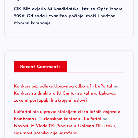
CIK BiH ovjerio 64 kandidatske liste za Opće izbore
o
2026: Od sada i zvanično počinje strožiji nadzor
izborne kampanje
n
Recent Comments
Konkurs bez odluke Upravnog odbora? - LuPortal
na
Konkurs za direktora JU Centar za kulturu Lukavac:
zakonit postupak ili „skrojeni“ uslovi?
LuPortal bio u pravu: Maloljetnici iza lažnih dojava o
bombama u Tuzlanskom kantonu - LuPortal
na
Novosti iz Vlade TK: Provjere u školama TK u toku,
sigurnost učenika nije ugrožena