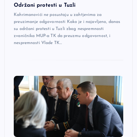
Održani protesti u Tuzli
Kahrimanovići ne posustaju u zahtjevima za
preuzimanje odgovornosti Kako je i najavljeno, danas
su održani protesti u Tuzli zbog nespremnosti
zvaničnika MUP-a TK da preuzmu odgovornost, i
nespremnosti Vlade TK…