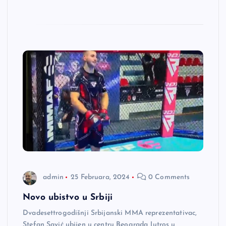
admin
25 Februara, 2024
0 Comments
Novo ubistvo u Srbiji
Dvadesettrogodišnji Srbijanski MMA reprezentativac,
Stefan Savić ubijen u centru Beograda Jutros u