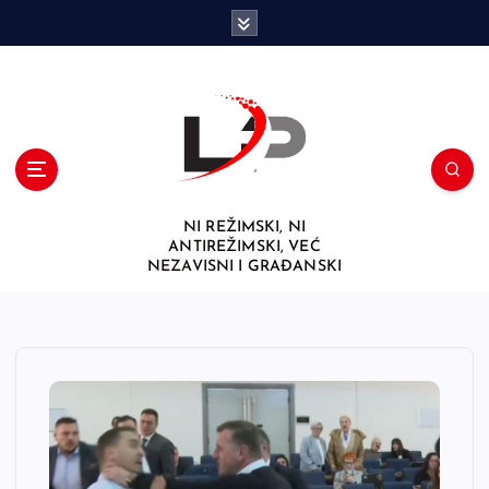
S
k
i
p
t
o
c
o
n
NI REŽIMSKI, NI
t
ANTIREŽIMSKI, VEĆ
e
NEZAVISNI I GRAĐANSKI
n
t