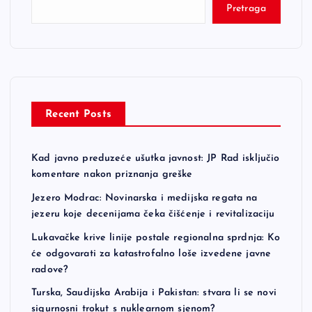
t
Pretraga
s
p
a
Recent Posts
g
Kad javno preduzeće ušutka javnost: JP Rad isključio
i
komentare nakon priznanja greške
n
Jezero Modrac: Novinarska i medijska regata na
jezeru koje decenijama čeka čišćenje i revitalizaciju
a
Lukavačke krive linije postale regionalna sprdnja: Ko
će odgovarati za katastrofalno loše izvedene javne
t
radove?
Turska, Saudijska Arabija i Pakistan: stvara li se novi
i
sigurnosni trokut s nuklearnom sjenom?