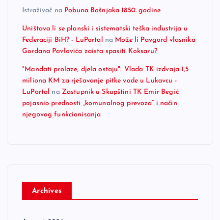
Istraživač
na
Pobuna Bošnjaka 1850. godine
Uništava li se planski i sistematski teška industrija u
Federaciji BiH? - LuPortal
na
Može li Pavgord vlasnika
Gordana Pavlovića zaista spasiti Koksaru?
"Mandati prolaze, djela ostaju": Vlada TK izdvaja 1,5
miliona KM za rješavanje pitke vode u Lukavcu -
LuPortal
na
Zastupnik u Skupštini TK Emir Begić
pojasnio prednosti „komunalnog prevoza“ i način
njegovog funkcionisanja
Archives