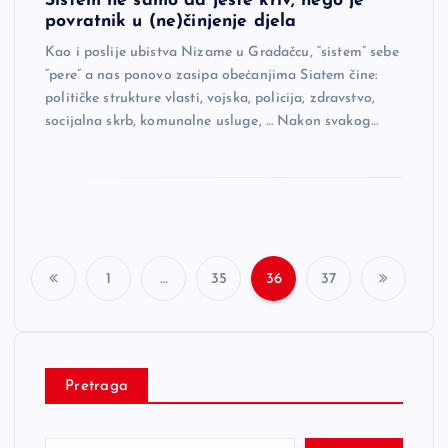
Sistem ne samo da jeste kriv, nego je
povratnik u (ne)činjenje djela
Kao i poslije ubistva Nizame u Gradačcu, “sistem” sebe
“pere” a nas ponovo zasipa obećanjima Siatem čine:
političke strukture vlasti, vojska, policija, zdravstvo,
socijalna skrb, komunalne usluge, … Nakon svakog…
1
…
35
36
37
P
o
Pretraga
s