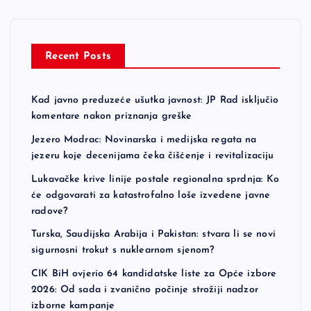
p
a
Recent Posts
g
Kad javno preduzeće ušutka javnost: JP Rad isključio
i
komentare nakon priznanja greške
n
Jezero Modrac: Novinarska i medijska regata na
jezeru koje decenijama čeka čišćenje i revitalizaciju
a
Lukavačke krive linije postale regionalna sprdnja: Ko
će odgovarati za katastrofalno loše izvedene javne
t
radove?
Turska, Saudijska Arabija i Pakistan: stvara li se novi
i
sigurnosni trokut s nuklearnom sjenom?
CIK BiH ovjerio 64 kandidatske liste za Opće izbore
o
2026: Od sada i zvanično počinje strožiji nadzor
izborne kampanje