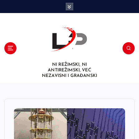
S
k
i
p
t
o
c
o
n
NI REŽIMSKI, NI
t
ANTIREŽIMSKI, VEĆ
e
NEZAVISNI I GRAĐANSKI
n
t