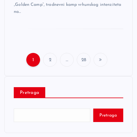
„Golden Camp“, trodnevni kamp vrhunskog intenziteta
na…
1
2
…
28
P
o
Pretraga
s
t
Pretraga
s