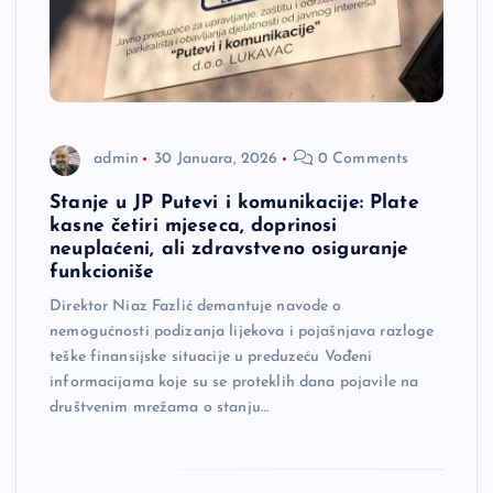
admin
30 Januara, 2026
0 Comments
Stanje u JP Putevi i komunikacije: Plate
kasne četiri mjeseca, doprinosi
neuplaćeni, ali zdravstveno osiguranje
funkcioniše
Direktor Niaz Fazlić demantuje navode o
nemogućnosti podizanja lijekova i pojašnjava razloge
teške finansijske situacije u preduzeću Vođeni
informacijama koje su se proteklih dana pojavile na
društvenim mrežama o stanju…