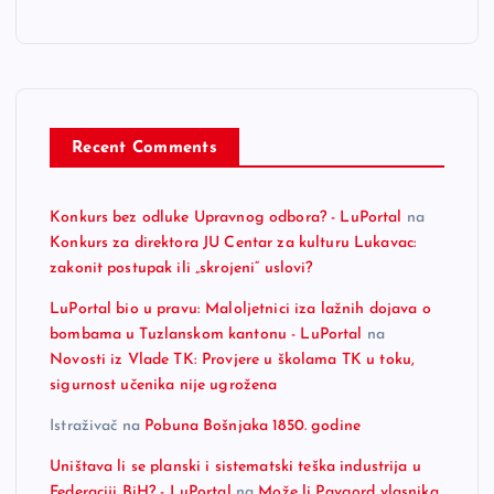
n
Recent Comments
Konkurs bez odluke Upravnog odbora? - LuPortal
na
Konkurs za direktora JU Centar za kulturu Lukavac:
zakonit postupak ili „skrojeni“ uslovi?
LuPortal bio u pravu: Maloljetnici iza lažnih dojava o
bombama u Tuzlanskom kantonu - LuPortal
na
Novosti iz Vlade TK: Provjere u školama TK u toku,
sigurnost učenika nije ugrožena
Istraživač
na
Pobuna Bošnjaka 1850. godine
Uništava li se planski i sistematski teška industrija u
Federaciji BiH? - LuPortal
na
Može li Pavgord vlasnika