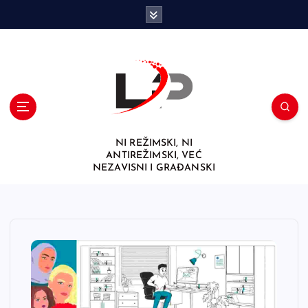
S
k
i
p
t
o
c
o
n
NI REŽIMSKI, NI
t
ANTIREŽIMSKI, VEĆ
e
NEZAVISNI I GRAĐANSKI
n
t