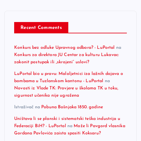
Recent Comments
Konkurs bez odluke Upravnog odbora? - LuPortal
na
Konkurs za direktora JU Centar za kulturu Lukavac:
zakonit postupak ili „skrojeni“ uslovi?
LuPortal bio u pravu: Maloljetnici iza lažnih dojava o
bombama u Tuzlanskom kantonu - LuPortal
na
Novosti iz Vlade TK: Provjere u školama TK u toku,
sigurnost učenika nije ugrožena
Istraživač
na
Pobuna Bošnjaka 1850. godine
Uništava li se planski i sistematski teška industrija u
Federaciji BiH? - LuPortal
na
Može li Pavgord vlasnika
Gordana Pavlovića zaista spasiti Koksaru?