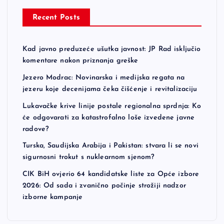
a
Recent Posts
g
Kad javno preduzeće ušutka javnost: JP Rad isključio
i
komentare nakon priznanja greške
n
Jezero Modrac: Novinarska i medijska regata na
jezeru koje decenijama čeka čišćenje i revitalizaciju
a
Lukavačke krive linije postale regionalna sprdnja: Ko
će odgovarati za katastrofalno loše izvedene javne
t
radove?
Turska, Saudijska Arabija i Pakistan: stvara li se novi
i
sigurnosni trokut s nuklearnom sjenom?
CIK BiH ovjerio 64 kandidatske liste za Opće izbore
o
2026: Od sada i zvanično počinje strožiji nadzor
izborne kampanje
n