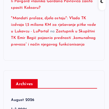
li Pavgord vlasnika Gordana Pavlovića zaista
spasiti Koksaru?
"Mandati prolaze, djela ostaju": Vlada TK
izdvaja 1,5 miliona KM za rješavanje pitke vode
u Lukavcu - LuPortal
na
Zastupnik u Skupštini
TK Emir Begić pojasnio prednosti „komunalnog
prevoza“ i način njegovog funkcionisanja
Archives
August 2026