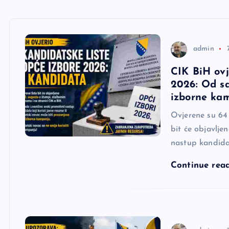
e
r
admin
CIK BiH ovj
2026: Od sa
izborne ka
Ovjerene su 64 
bit će objavlje
nastup kandidat
Continue rea