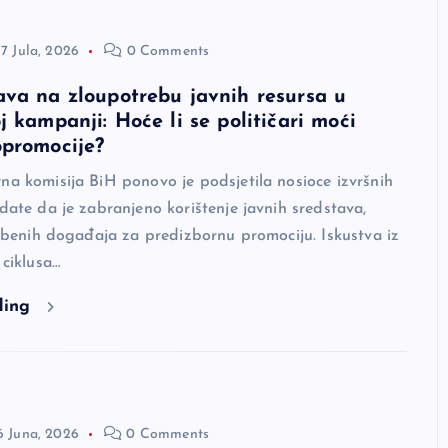
17 Jula, 2026
0 Comments
va na zloupotrebu javnih resursa u
j kampanji: Hoće li se političari moći
opromocije?
na komisija BiH ponovo je podsjetila nosioce izvršnih
idate da je zabranjeno korištenje javnih sredstava,
lužbenih događaja za predizbornu promociju. Iskustva iz
 ciklusa…
ding
6 Juna, 2026
0 Comments