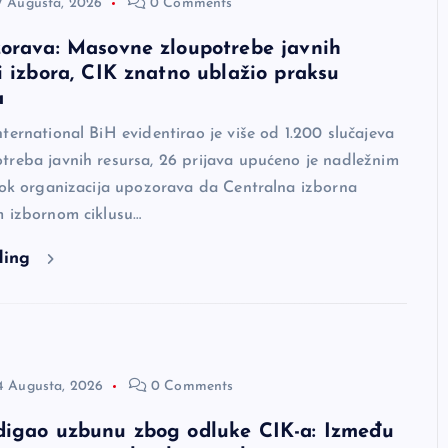
7 Augusta, 2026
0 Comments
orava: Masovne zloupotrebe javnih
i izbora, CIK znatno ublažio praksu
a
ternational BiH evidentirao je više od 1.200 slučajeva
treba javnih resursa, 26 prijava upućeno je nadležnim
dok organizacija upozorava da Centralna izborna
m izbornom ciklusu…
ding
4 Augusta, 2026
0 Comments
digao uzbunu zbog odluke CIK-a: Između