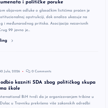
umenata i političke poruke
om objavom odluke o glasačkim listićima praćen je
titucionalnoj opstrukciji, dok analiza ukazuje na
og i međunarodnog pritiska. Asocijacija nezavisnih
Krug 99 javno je…
ding
30 Jula, 2026
0 Comments
 odbio kazniti SDA zbog političkog skupa
ama škole
ternational BiH tvrdi da je organizovanjem tribine u
 Dolac u Travniku prekršeno više zakonskih odredbi