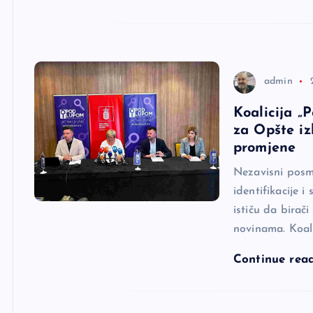
admin
Koalicija „
za Opšte iz
promjene
Nezavisni posm
identifikacije i 
ističu da birač
novinama. Koali
Continue rea