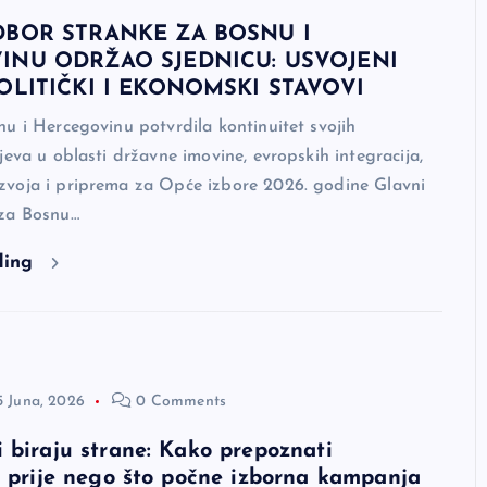
DBOR STRANKE ZA BOSNU I
INU ODRŽAO SJEDNICU: USVOJENI
OLITIČKI I EKONOMSKI STAVOVI
u i Hercegovinu potvrdila kontinuitet svojih
jeva u oblasti državne imovine, evropskih integracija,
voja i priprema za Opće izbore 2026. godine Glavni
za Bosnu…
ding
5 Juna, 2026
0 Comments
 biraju strane: Kako prepoznati
t prije nego što počne izborna kampanja