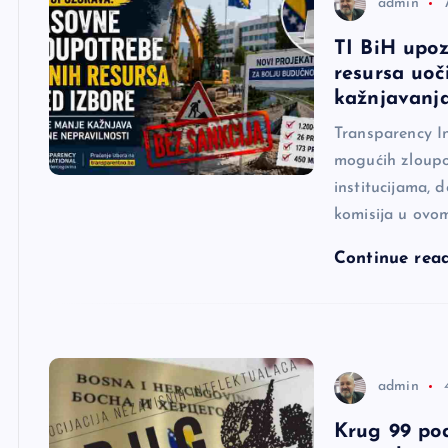
admin
TI BiH upoz
resursa uoč
kažnjavanj
Transparency In
mogućih zloupo
institucijama, 
komisija u ovo
Continue rea
admin
Krug 99 po