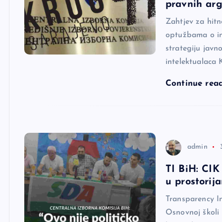
pravnih arg
Zahtjev za hitn
optužbama o ins
strategiju javn
intelektualaca 
Continue rea
admin
TI BiH: CIK
u prostorij
Transparency In
Osnovnoj školi