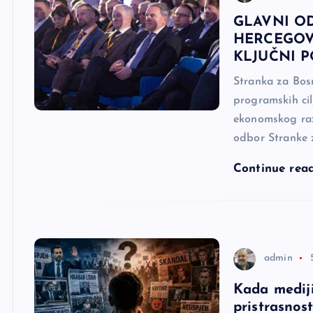
GLAVNI O
HERCEGOV
KLJUČNI P
Stranka za Bosn
programskih cil
ekonomskog raz
odbor Stranke 
Continue rea
admin
Kada mediji
pristrasnos