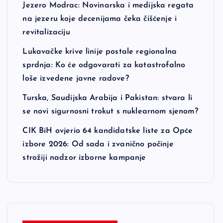
Jezero Modrac: Novinarska i medijska regata
na jezeru koje decenijama čeka čišćenje i
revitalizaciju
Lukavačke krive linije postale regionalna
sprdnja: Ko će odgovarati za katastrofalno
loše izvedene javne radove?
Turska, Saudijska Arabija i Pakistan: stvara li
se novi sigurnosni trokut s nuklearnom sjenom?
CIK BiH ovjerio 64 kandidatske liste za Opće
izbore 2026: Od sada i zvanično počinje
strožiji nadzor izborne kampanje