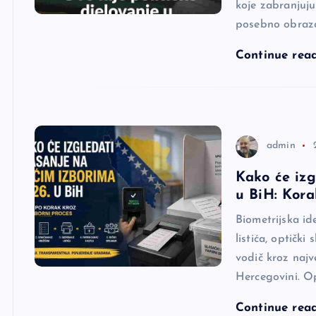
koje zabranjuju
posebno obrazov
Continue rea
admin
Kako će izg
u BiH: Kora
Biometrijska id
listića, optičk
vodič kroz naj
Hercegovini. Op
Continue rea