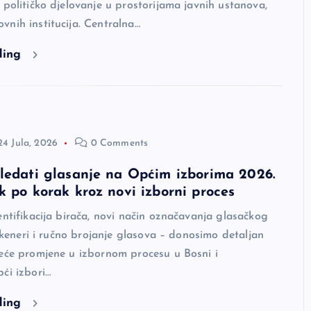
 političko djelovanje u prostorijama javnih ustanova,
nih institucija. Centralna…
ding
24 Jula, 2026
0 Comments
ledati glasanje na Općim izborima 2026.
k po korak kroz novi izborni proces
entifikacija birača, novi način označavanja glasačkog
i skeneri i ručno brojanje glasova – donosimo detaljan
veće promjene u izbornom procesu u Bosni i
ći izbori…
ding