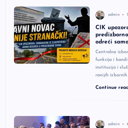
admin
CIK upozora
predizborno
odreći sam
Centralna izbor
funkcija i kand
institucija i s
ranijih izbornih
Continue rea
admin