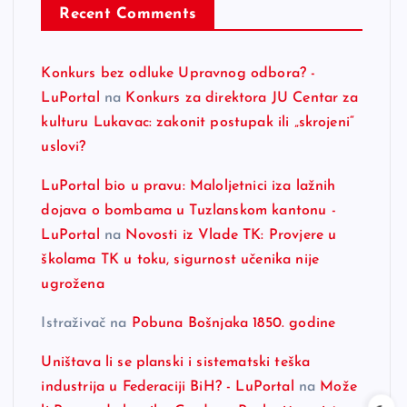
Recent Comments
Konkurs bez odluke Upravnog odbora? -
LuPortal
na
Konkurs za direktora JU Centar za
kulturu Lukavac: zakonit postupak ili „skrojeni“
uslovi?
LuPortal bio u pravu: Maloljetnici iza lažnih
dojava o bombama u Tuzlanskom kantonu -
LuPortal
na
Novosti iz Vlade TK: Provjere u
školama TK u toku, sigurnost učenika nije
ugrožena
Istraživač
na
Pobuna Bošnjaka 1850. godine
Uništava li se planski i sistematski teška
industrija u Federaciji BiH? - LuPortal
na
Može