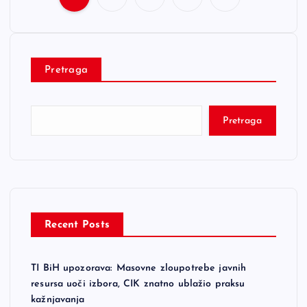
P
o
Pretraga
s
t
Pretraga
s
p
a
Recent Posts
g
TI BiH upozorava: Masovne zloupotrebe javnih
i
resursa uoči izbora, CIK znatno ublažio praksu
kažnjavanja