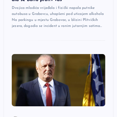
Dvojica mladića vrijeđala i fizički napala putnike
autobusa u Grabovcu, uhapšeni pod uticajem alkohola
Na parkingu u mjestu Grabovac, u blizini Plitvičkih
jezera, dogodio se incident u ranim jutarnjim satima…