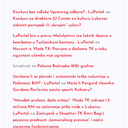
Konkurs bez odluke Upravnog odbora? - LuPortal
na
Konkurs za direktora JU Centar za kulturu Lukavac:
zakonit postupak ili „skrojeni“ uslovi?
LuPortal bio u pravu: Maloljetnici iza lažnih dojava o
bombama u Tuzlanskom kantonu - LuPortal
na
Novosti iz Vlade TK: Provjere u školama TK u toku,
sigurnost učenika nije ugrožena
Istraživač
na
Pobuna Bošnjaka 1850. godine
Uništava li se planski i sistematski teška industrija u
Federaciji BiH? - LuPortal
na
Može li Pavgord vlasnika
Gordana Pavlovića zaista spasiti Koksaru?
"Mandati prolaze, djela ostaju": Vlada TK izdvaja 1,5
miliona KM za rješavanje pitke vode u Lukavcu -
LuPortal
na
Zastupnik u Skupštini TK Emir Begić
pojasnio prednosti „komunalnog prevoza“ i način
njegovog funkcionisanja