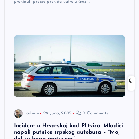
prekinuti proces prekida vatre u Gazi…
admin
29 Juna, 2025
0 Comments
Incident u Hrvatskoj kod Plitvica: Mladići
napali putnike srpskog autobusa – “Moj
did se borio protiv vas”