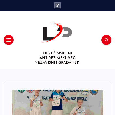
S
k
i
p
t
o
c
o
n
NI REŽIMSKI, NI
t
ANTIREŽIMSKI, VEĆ
e
NEZAVISNI I GRAĐANSKI
n
t