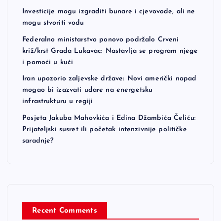
n
Investicije mogu izgraditi bunare i cjevovode, ali ne
mogu stvoriti vodu
a
Federalno ministarstvo ponovo podržalo Crveni
t
križ/krst Grada Lukavac: Nastavlja se program njege
i pomoći u kući
i
Iran upozorio zaljevske države: Novi američki napad
mogao bi izazvati udare na energetsku
o
infrastrukturu u regiji
Posjeta Jakuba Mahovkića i Edina Džambića Čeliću:
n
Prijateljski susret ili početak intenzivnije političke
saradnje?
Recent Comments