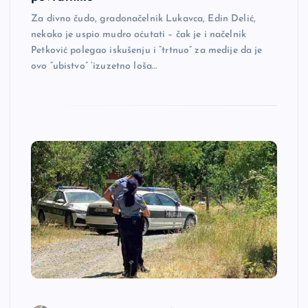
Za divno čudo, gradonačelnik Lukavca, Edin Delić,
nekako je uspio mudro oćutati – čak je i načelnik
Petković polegao iskušenju i “trtnuo” za medije da je
ovo “ubistvo” ‘izuzetno loša…