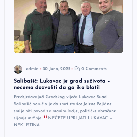
admin
30 Juna, 2025
0 Comments
Salibašić: Lukavac je grad suživota –
nećemo dozvoliti da ga iko blati!
Predsjedavajući Gradskog vijeća Lukavac Suad
Salibašić poručio je da smrt starice Jelene Pejić ne
smije biti povod za manipulacije, političke obračune i
sijanje mržnje.
NEĆETE UPRLJATI LUKAVAC —
NEK’ ISTINA…