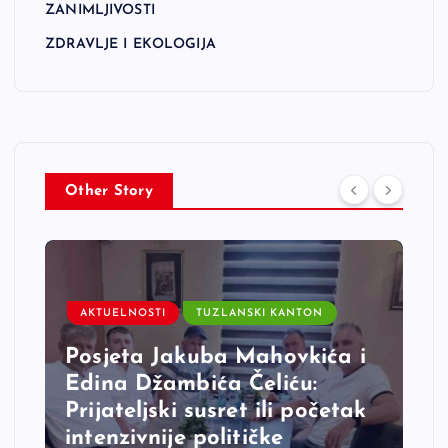
ZANIMLJIVOSTI
ZDRAVLJE I EKOLOGIJA
Other Story
AKTUELNOSTI
TUZLANSKI KANTON
Posjeta Jakuba Mahovkića i
Edina Džambića Čeliću:
Prijateljski susret ili početak
intenzivnije političke