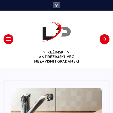
S
k
i
p
t
o
c
o
n
NI REŽIMSKI, NI
t
ANTIREŽIMSKI, VEĆ
e
NEZAVISNI I GRAĐANSKI
n
t