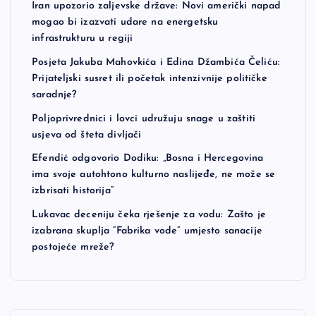
Iran upozorio zaljevske države: Novi američki napad
i
mogao bi izazvati udare na energetsku
infrastrukturu u regiji
n
Posjeta Jakuba Mahovkića i Edina Džambića Čeliću:
Prijateljski susret ili početak intenzivnije političke
a
saradnje?
t
Poljoprivrednici i lovci udružuju snage u zaštiti
usjeva od šteta divljači
i
Efendić odgovorio Dodiku: „Bosna i Hercegovina
ima svoje autohtono kulturno naslijeđe, ne može se
o
izbrisati historija“
Lukavac deceniju čeka rješenje za vodu: Zašto je
n
izabrana skuplja “Fabrika vode” umjesto sanacije
postojeće mreže?