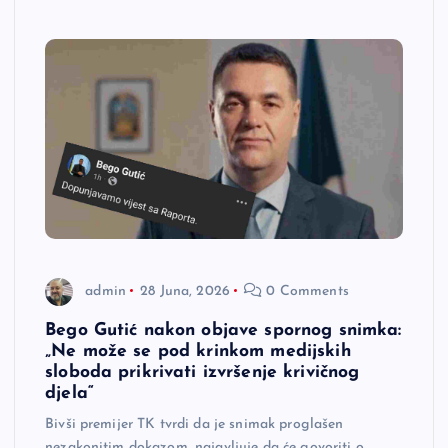
admin
28 Juna, 2026
0 Comments
Bego Gutić nakon objave spornog snimka:
„Ne može se pod krinkom medijskih
sloboda prikrivati izvršenje krivičnog
djela“
Bivši premijer TK tvrdi da je snimak proglašen
nezakonitim dokazom, najavljuje da će govoriti o