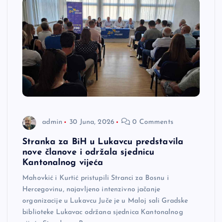
admin
30 Juna, 2026
0 Comments
Stranka za BiH u Lukavcu predstavila
nove članove i održala sjednicu
Kantonalnog vijeća
Mahovkić i Kurtić pristupili Stranci za Bosnu i
Hercegovinu, najavljeno intenzivno jačanje
organizacije u Lukavcu Juče je u Maloj sali Gradske
biblioteke Lukavac održana sjednica Kantonalnog