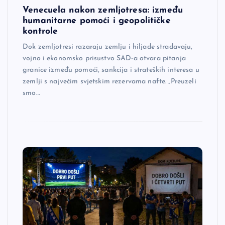
Venecuela nakon zemljotresa: između
humanitarne pomoći i geopolitičke
kontrole
Dok zemljotresi razaraju zemlju i hiljade stradavaju,
vojno i ekonomsko prisustvo SAD-a otvara pitanja
granice između pomoći, sankcija i strateških interesa u
zemlji s najvećim svjetskim rezervama nafte. „Preuzeli
smo…