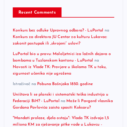
Recent Comments
Konkurs bez odluke Upravnog odbora? - LuPortal
na
Konkurs za direktora JU Centar za kulturu Lukavac:
zakonit postupak ili „skrojeni“ uslovi?
LuPortal bio u pravu: Maloljetnici iza lažnih dojava o
bombama u Tuzlanskom kantonu - LuPortal
na
Novosti iz Vlade TK: Provjere u školama TK u toku,
sigurnost učenika nije ugrožena
Istraživač
na
Pobuna Bošnjaka 1850. godine
Uništava li se planski i sistematski teška industrija u
Federaciji BiH? - LuPortal
na
Može li Pavgord vlasnika
Gordana Pavlovića zaista spasiti Koksaru?
"Mandati prolaze, djela ostaju": Vlada TK izdvaja 1,5
miliona KM za rješavanje pitke vode u Lukavcu -