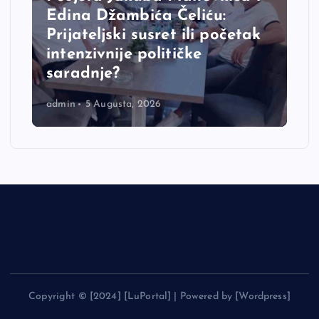
Edina Džambića Čeliću:
Prijateljski susret ili početak
intenzivnije političke
saradnje?
admin
5 Augusta, 2026
Copyright © [2024] [LuPortal] | Powered by [Wordpress]