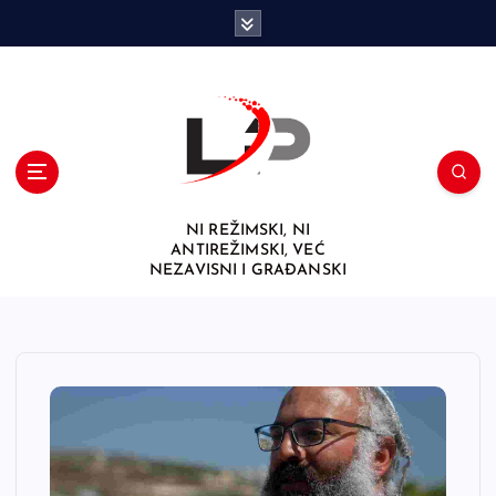
S
k
i
p
t
o
c
o
n
NI REŽIMSKI, NI
t
ANTIREŽIMSKI, VEĆ
e
NEZAVISNI I GRAĐANSKI
n
t