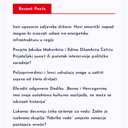
a
Recent Posts
g
Iran upozorio zaljevske države: Novi američki napad
i
mogao bi izazvati udare na energetsku
infrastrukturu u regiji
n
Posjeta Jakuba Mahovkića i Edina Džambića Čeliću:
Prijateljski susret ili početak intenzivnije političke
a
saradnje?
t
Poljoprivrednici i lovci udružuju snage u zaštiti
usjeva od šteta divljači
i
Efendić odgovorio Dodiku: „Bosna i Hercegovina
ima svoje autohtono kulturno naslijeđe, ne može se
o
izbrisati historija“
Lukavac deceniju čeka rješenje za vodu: Zašto je
n
izabrana skuplja “Fabrika vode” umjesto sanacije
postojeće mreže?