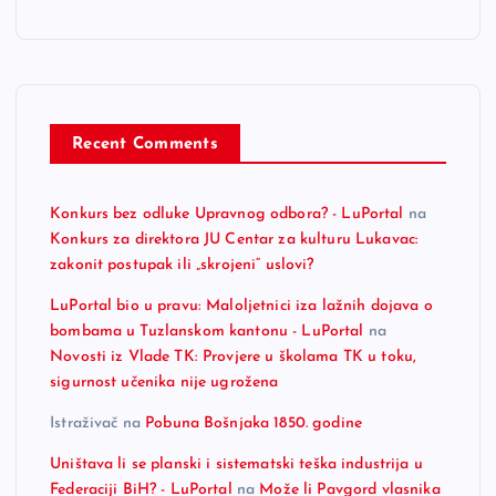
Recent Comments
Konkurs bez odluke Upravnog odbora? - LuPortal
na
Konkurs za direktora JU Centar za kulturu Lukavac:
zakonit postupak ili „skrojeni“ uslovi?
LuPortal bio u pravu: Maloljetnici iza lažnih dojava o
bombama u Tuzlanskom kantonu - LuPortal
na
Novosti iz Vlade TK: Provjere u školama TK u toku,
sigurnost učenika nije ugrožena
Istraživač
na
Pobuna Bošnjaka 1850. godine
Uništava li se planski i sistematski teška industrija u
Federaciji BiH? - LuPortal
na
Može li Pavgord vlasnika