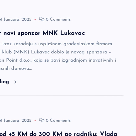
31 Januara, 2025
0 Comments
t novi sponzor MNK Lukavac
u kroz saradnju s uspješnom građevinskom firmom
 klub (MNK) Lukavac dobio je novog sponzora –
 Point d.o.o., koja se bavi izgradnjom inovativnih i
kasnih domova…
ding
31 Januara, 2025
0 Comments
 od 45 KM do 300 KM po radniku: Vlada