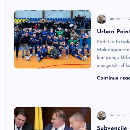
admin
Urban Poin
Podrška futsal
Malonogometni
kompaniju Urban
energetski efi
Continue rea
admin
Subvencije