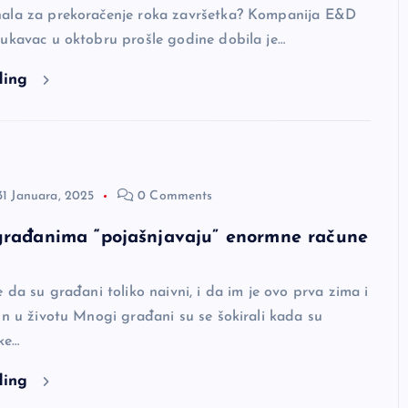
ala za prekoračenje roka završetka? Kompanija E&D
Lukavac u oktobru prošle godine dobila je…
ding
31 Januara, 2025
0 Comments
građanima “pojašnjavaju” enormne račune
e da su građani toliko naivni, i da im je ovo prva zima i
un u životu Mnogi građani su se šokirali kada su
ke…
ding