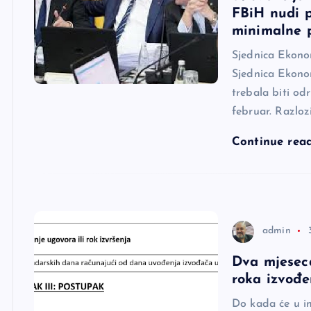
FBiH nudi 
minimalne 
Sjednica Ekonom
Sjednica Ekonom
trebala biti od
februar. Razloz
Continue rea
admin
Dva mjeseca
roka izvođe
Do kada će u i