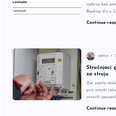
radova bez pen
Baukop d.o.o. 
Continue rea
admin
Stručnjaci 
za struju
Zar zaista misl
prvi zimski rač
otvorili januars
Continue rea