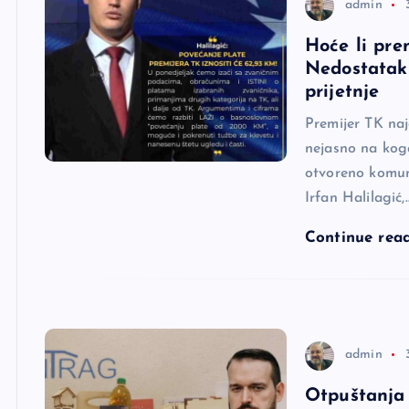
admin
Hoće li prem
Nedostatak 
prijetnje
Premijer TK naj
nejasno na koga
otvoreno komun
Irfan Halilagić,
Continue rea
admin
Otpuštanja u