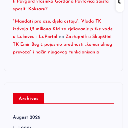
li Pavgord vlasnika Gordana Pavlovića zaista
spasiti Koksaru?
"Mandati prolaze, djela ostaju": Vlada TK
izdvaja 1,5 miliona KM za rješavanje pitke vode
u Lukavcu - LuPortal
na
Zastupnik u Skupštini
TK Emir Begić pojasnio prednosti „komunalnog
prevoza“ i način njegovog funkcionisanja
Archives
August 2026