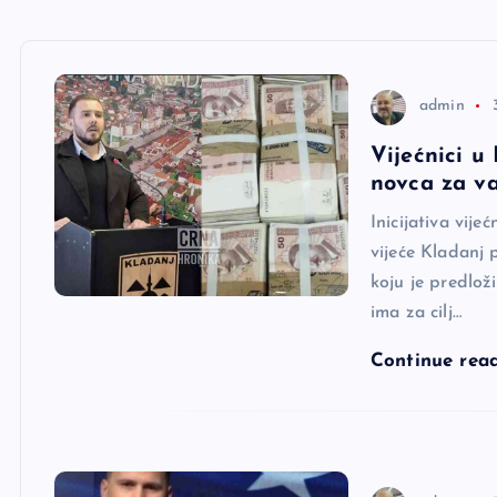
e
r
admin
Vijećnici u
novca za va
Inicijativa vij
vijeće Kladanj 
koju je predlož
ima za cilj…
Continue rea