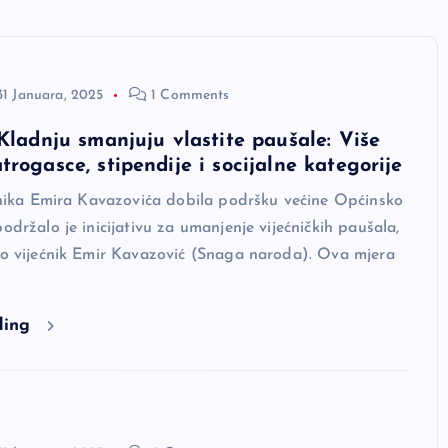
31 Januara, 2025
1 Comments
 Kladnju smanjuju vlastite paušale: Više
trogasce, stipendije i socijalne kategorije
ećnika Emira Kavazovića dobila podršku većine Općinsko
podržalo je inicijativu za umanjenje vijećničkih paušala,
io vijećnik Emir Kavazović (Snaga naroda). Ova mjera
ding