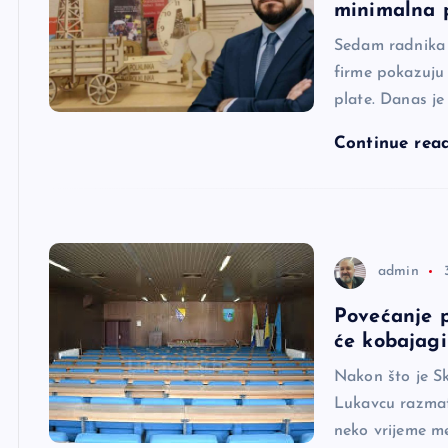
minimalna p
Sedam radnika s
firme pokazuju 
plate. Danas j
Continue rea
admin
Povećanje p
će kobajagi 
Nakon što je Sk
Lukavcu razmat
neko vrijeme m