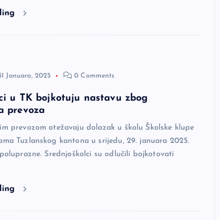
ding
31 Januara, 2025
0 Comments
ci u TK bojkotuju nastavu zbog
a prevoza
nim prevozom otežavaju dolazak u školu Školske klupe
ama Tuzlanskog kantona u srijedu, 29. januara 2025.
 poluprazne. Srednjoškolci su odlučili bojkotovati
ding