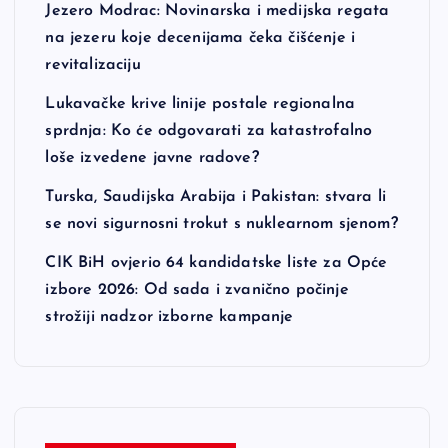
Jezero Modrac: Novinarska i medijska regata
na jezeru koje decenijama čeka čišćenje i
revitalizaciju
Lukavačke krive linije postale regionalna
sprdnja: Ko će odgovarati za katastrofalno
loše izvedene javne radove?
Turska, Saudijska Arabija i Pakistan: stvara li
se novi sigurnosni trokut s nuklearnom sjenom?
CIK BiH ovjerio 64 kandidatske liste za Opće
izbore 2026: Od sada i zvanično počinje
strožiji nadzor izborne kampanje