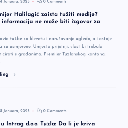
31 Januara, 2025
0 Comments
ijer Halilagić zaista tužiti medije?
informacija ne može biti izgovor za
avio tužbe za klevetu i narušavanje ugleda, ali ostaje
 su usmjerene. Umjesto prijetnji, vlast bi trebala
icirati s građanima. Premijer Tuzlanskog kantona,
…
ding
31 Januara, 2025
0 Comments
 Intrag d.o.o. Tuzla: Da li je kriva