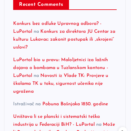
Recent Comments
Konkurs bez odluke Upravnog odbora? -
LuPortal
na
Konkurs za direktora JU Centar za
kulturu Lukavac: zakonit postupak ili „skrojeni“
uslovi?
LuPortal bio u pravu: Maloljetnici iza lažnih
dojava o bombama u Tuzlanskom kantonu -
LuPortal
na
Novosti iz Vlade TK: Provjere u
školama TK u toku, sigurnost učenika nije
ugrožena
Istraživač
na
Pobuna Bošnjaka 1850. godine
Uništava li se planski i sistematski teška
industrija u Federaciji BiH? - LuPortal
na
Može