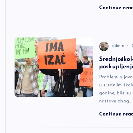
Continue rea
admin
Srednjoškol
poskupljenj
Problemi s jav
u srednjim škol
godine, bile su
nastavu zbog…
Continue rea