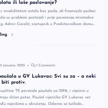
lata ili loše poslovanje?
 invaliditetom ostalo bez posla, ali finansijski podaci
da su problemi postojali i prije povećanja minimalne
e g. Admir Cavalić, zastupnik u Predstavničkom domu…
ding
31 Januara, 2025
1 Comments
aušala u GV Lukavac: Svi su za – a neki
biti protiv.
upština TK povećala paušale za 129%, i vijećnici u
raju sličan potez. Paušal vijećnika GV Lukavac već
eđu najnižima u okruženju. Odavno se šuškalo…