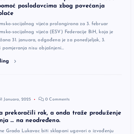
pomoć poslodavcima zbog povećanja
plaće
sko-socijalnog vijeća prolongirana za 3. februar
sko-socijalnog vijeća (ESV) Federacije BiH, koja je
ržana 31. januara, odgođena je za ponedjeljak, 3.
i pomjeranja nisu objašnjeni…
ding
31 Januara, 2025
0 Comments
 prekoračili rok, a onda traže produženje
nja … na neodređeno.
me Grada Lukavac biti sklapani ugovori o izvođenju