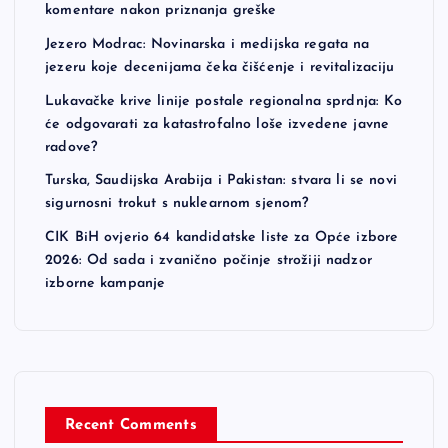
i
komentare nakon priznanja greške
n
Jezero Modrac: Novinarska i medijska regata na
jezeru koje decenijama čeka čišćenje i revitalizaciju
a
Lukavačke krive linije postale regionalna sprdnja: Ko
će odgovarati za katastrofalno loše izvedene javne
t
radove?
Turska, Saudijska Arabija i Pakistan: stvara li se novi
i
sigurnosni trokut s nuklearnom sjenom?
CIK BiH ovjerio 64 kandidatske liste za Opće izbore
o
2026: Od sada i zvanično počinje strožiji nadzor
izborne kampanje
n
Recent Comments