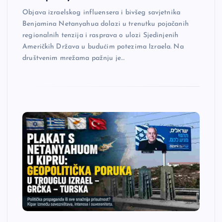
Objava izraelskog influensera i bivšeg savjetnika
Benjamina Netanyahua dolazi u trenutku pojačanih
regionalnih tenzija i rasprava o ulozi Sjedinjenih
Američkih Država u budućim potezima Izraela. Na
društvenim mrežama pažnju je…