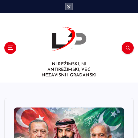
S
k
i
p
t
o
c
o
n
NI REŽIMSKI, NI
t
ANTIREŽIMSKI, VEĆ
e
NEZAVISNI I GRAĐANSKI
n
t