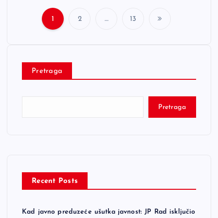
1
2
…
13
P
o
Pretraga
s
t
Pretraga
s
p
a
Recent Posts
g
Kad javno preduzeće ušutka javnost: JP Rad isključio