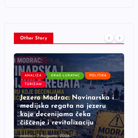
Other Story
ANALIZA
GRAD LUKAVAC
VJEROVALI ILI NE
Lukavačke krive linije postale
regionalna sprdnja: Ko će
odgovarati za katastrofalno
loše izvedene javne radove?
admin
7 Augusta, 2026