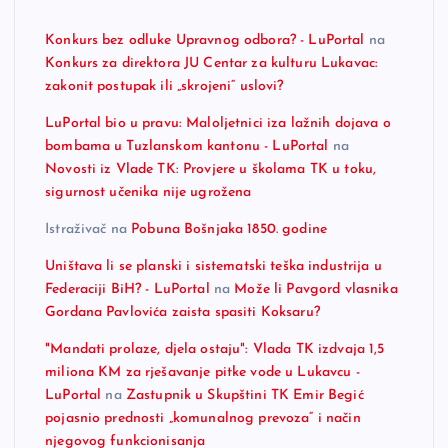
Konkurs bez odluke Upravnog odbora? - LuPortal
na
Konkurs za direktora JU Centar za kulturu Lukavac:
zakonit postupak ili „skrojeni“ uslovi?
LuPortal bio u pravu: Maloljetnici iza lažnih dojava o
bombama u Tuzlanskom kantonu - LuPortal
na
Novosti iz Vlade TK: Provjere u školama TK u toku,
sigurnost učenika nije ugrožena
Istraživač
na
Pobuna Bošnjaka 1850. godine
Uništava li se planski i sistematski teška industrija u
Federaciji BiH? - LuPortal
na
Može li Pavgord vlasnika
Gordana Pavlovića zaista spasiti Koksaru?
"Mandati prolaze, djela ostaju": Vlada TK izdvaja 1,5
miliona KM za rješavanje pitke vode u Lukavcu -
LuPortal
na
Zastupnik u Skupštini TK Emir Begić
pojasnio prednosti „komunalnog prevoza“ i način
njegovog funkcionisanja