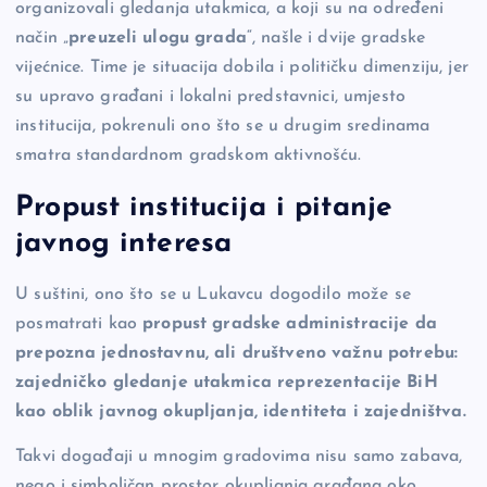
organizovali gledanja utakmica, a koji su na određeni
način „
preuzeli ulogu grada
“, našle i dvije gradske
vijećnice. Time je situacija dobila i političku dimenziju, jer
su upravo građani i lokalni predstavnici, umjesto
institucija, pokrenuli ono što se u drugim sredinama
smatra standardnom gradskom aktivnošću.
Propust institucija i pitanje
javnog interesa
U suštini, ono što se u Lukavcu dogodilo može se
posmatrati kao
propust gradske administracije da
prepozna jednostavnu, ali društveno važnu potrebu:
zajedničko gledanje utakmica reprezentacije BiH
kao oblik javnog okupljanja, identiteta i zajedništva.
Takvi događaji u mnogim gradovima nisu samo zabava,
nego i simboličan prostor okupljanja građana oko