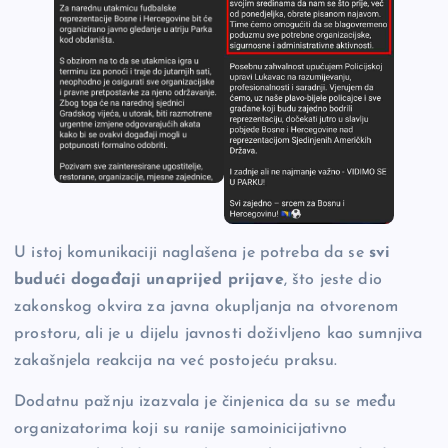
U istoj komunikaciji naglašena je potreba da se
svi
budući događaji unaprijed prijave
, što jeste dio
zakonskog okvira za javna okupljanja na otvorenom
prostoru, ali je u dijelu javnosti doživljeno kao sumnjiva
zakašnjela reakcija na već postojeću praksu.
Dodatnu pažnju izazvala je činjenica da su se među
organizatorima koji su ranije samoinicijativno