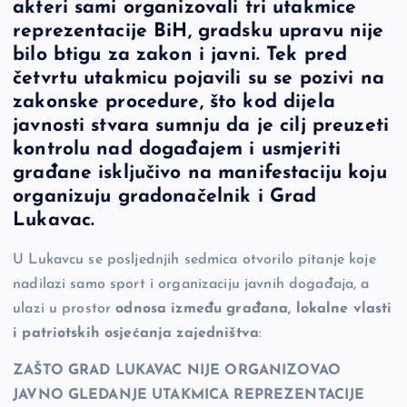
akteri sami organizovali tri utakmice
e
y
n
e
reprezentacije BiH, gradsku upravu nije
b
Li
g
bilo btigu za zakon i javni. Tek pred
o
n
er
četvrtu utakmicu pojavili su se pozivi na
zakonske procedure, što kod dijela
o
k
javnosti stvara sumnju da je cilj preuzeti
k
kontrolu nad događajem i usmjeriti
građane isključivo na manifestaciju koju
organizuju gradonačelnik i Grad
Lukavac.
U Lukavcu se posljednjih sedmica otvorilo pitanje koje
nadilazi samo sport i organizaciju javnih događaja, a
ulazi u prostor
odnosa između građana, lokalne vlasti
i patriotskih osjećanja zajedništva
:
ZAŠTO GRAD LUKAVAC NIJE ORGANIZOVAO
JAVNO GLEDANJE UTAKMICA REPREZENTACIJE