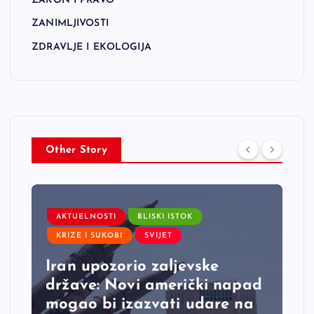
ZAKON I PRAVO
ZANIMLJIVOSTI
ZDRAVLJE I EKOLOGIJA
Other Story
AKTUELNOSTI
BLISKI ISTOK
KRIZE I SUKOBI
SVIJET
Iran upozorio zaljevske
države: Novi američki napad
mogao bi izazvati udare na