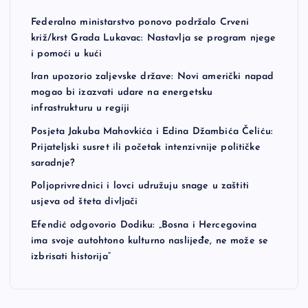
Federalno ministarstvo ponovo podržalo Crveni
križ/krst Grada Lukavac: Nastavlja se program njege
i pomoći u kući
Iran upozorio zaljevske države: Novi američki napad
mogao bi izazvati udare na energetsku
infrastrukturu u regiji
Posjeta Jakuba Mahovkića i Edina Džambića Čeliću:
Prijateljski susret ili početak intenzivnije političke
saradnje?
Poljoprivrednici i lovci udružuju snage u zaštiti
usjeva od šteta divljači
Efendić odgovorio Dodiku: „Bosna i Hercegovina
ima svoje autohtono kulturno naslijeđe, ne može se
izbrisati historija“