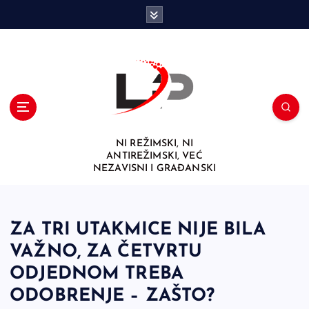
S
k
i
p
t
o
c
o
n
NI REŽIMSKI, NI
t
ANTIREŽIMSKI, VEĆ
e
NEZAVISNI I GRAĐANSKI
n
t
ZA TRI UTAKMICE NIJE BILA
VAŽNO, ZA ČETVRTU
ODJEDNOM TREBA
ODOBRENJE – ZAŠTO?