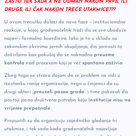
ZAŠTO TEK SADA A NE ODMAH NAKON PRVE, ILI
DRUGE, ILI ČAK NAKON TREĆE UTAKMICE???
U ovom trenutku dolazi do nove faze – institucionalne
reakcije, u kojoj gradonačelnik traži da se sve ubuduće
najavi i formalno koordinira. Iako je to u skladu sa
zakonskim okvirima javnih okupljanja, dio javnosti to
doživljava kao pokušaj da se naknadno
preuzme
kontrola
nad procesom koji je već
spontano zaživio
.
Zbog toga se stvara dojam da se problem ne vidi u
izostanku ranije organizacije, nego u činjenici da su
drugi akteri „
preuzeli posao grada
“ i time pokazali da
postoji jasna društvena potreba koju
institucije nisu na
vrijeme prepoznale
.
Propustili su da organizuju zajedničko gledanje tri
utakmice, i tek sada kada gradonačelnik najavljuje