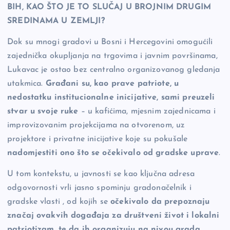
BIH, KAO ŠTO JE TO SLUČAJ U BROJNIM DRUGIM
SREDINAMA U ZEMLJI?
Dok su mnogi gradovi u Bosni i Hercegovini omogućili
zajednička okupljanja na trgovima i javnim površinama,
Lukavac je ostao bez centralno organizovanog gledanja
utakmica.
Građani su, kao prave patriote, u
nedostatku institucionalne inicijative, sami preuzeli
stvar u svoje ruke
– u kafićima, mjesnim zajednicama i
improvizovanim projekcijama na otvorenom, uz
projektore i privatne inicijative koje su pokušale
nadomjestiti ono što se očekivalo od gradske uprave
.
U tom kontekstu, u javnosti se kao ključna adresa
odgovornosti vrli jasno spominju gradonačelnik i
gradske vlasti , od kojih se
očekivalo da prepoznaju
značaj ovakvih događaja za društveni život i lokalni
patriotizam, te da ih organizuju na nivou grada
.