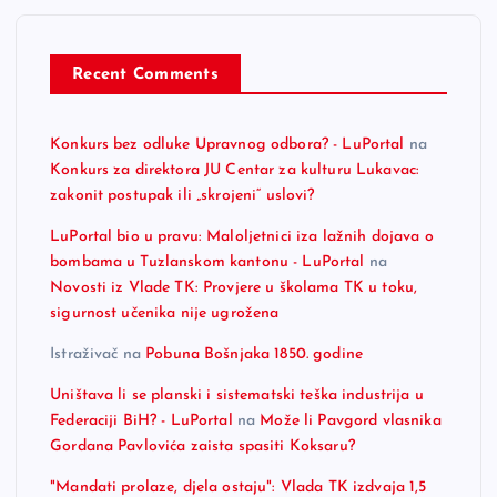
Recent Comments
Konkurs bez odluke Upravnog odbora? - LuPortal
na
Konkurs za direktora JU Centar za kulturu Lukavac:
zakonit postupak ili „skrojeni“ uslovi?
LuPortal bio u pravu: Maloljetnici iza lažnih dojava o
bombama u Tuzlanskom kantonu - LuPortal
na
Novosti iz Vlade TK: Provjere u školama TK u toku,
sigurnost učenika nije ugrožena
Istraživač
na
Pobuna Bošnjaka 1850. godine
Uništava li se planski i sistematski teška industrija u
Federaciji BiH? - LuPortal
na
Može li Pavgord vlasnika
Gordana Pavlovića zaista spasiti Koksaru?
"Mandati prolaze, djela ostaju": Vlada TK izdvaja 1,5