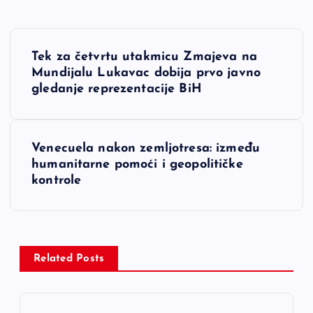
N
Tek za četvrtu utakmicu Zmajeva na
a
Mundijalu Lukavac dobija prvo javno
gledanje reprezentacije BiH
v
i
Venecuela nakon zemljotresa: između
humanitarne pomoći i geopolitičke
g
kontrole
a
c
Related Posts
i