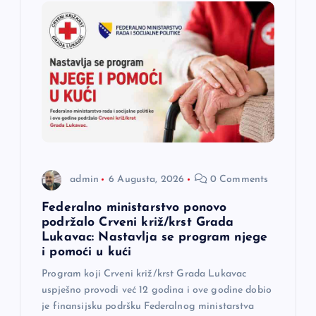
j
a
č
l
a
n
admin
6 Augusta, 2026
0 Comments
a
Federalno ministarstvo ponovo
podržalo Crveni križ/krst Grada
Lukavac: Nastavlja se program njege
k
i pomoći u kući
a
Program koji Crveni križ/krst Grada Lukavac
uspješno provodi već 12 godina i ove godine dobio
je finansijsku podršku Federalnog ministarstva