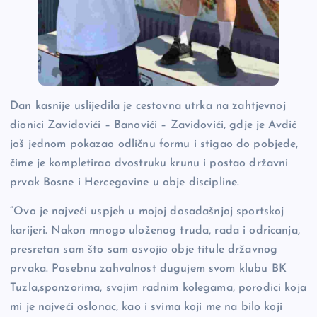
Dan kasnije uslijedila je cestovna utrka na zahtjevnoj
dionici Zavidovići – Banovići – Zavidovići, gdje je Avdić
još jednom pokazao odličnu formu i stigao do pobjede,
čime je kompletirao dvostruku krunu i postao državni
prvak Bosne i Hercegovine u obje discipline.
“Ovo je najveći uspjeh u mojoj dosadašnjoj sportskoj
karijeri. Nakon mnogo uloženog truda, rada i odricanja,
presretan sam što sam osvojio obje titule državnog
prvaka. Posebnu zahvalnost dugujem svom klubu BK
Tuzla,sponzorima, svojim radnim kolegama, porodici koja
mi je najveći oslonac, kao i svima koji me na bilo koji