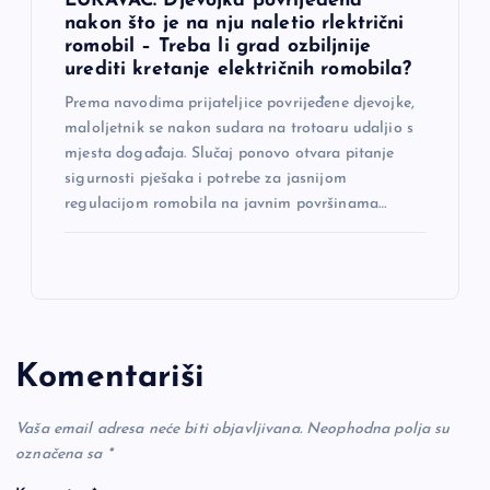
LUKAVAC: Djevojka povrijeđena
nakon što je na nju naletio rlektrični
romobil – Treba li grad ozbiljnije
urediti kretanje električnih romobila?
Prema navodima prijateljice povrijeđene djevojke,
maloljetnik se nakon sudara na trotoaru udaljio s
mjesta događaja. Slučaj ponovo otvara pitanje
sigurnosti pješaka i potrebe za jasnijom
regulacijom romobila na javnim površinama…
Komentariši
Vaša email adresa neće biti objavljivana.
Neophodna polja su
označena sa
*