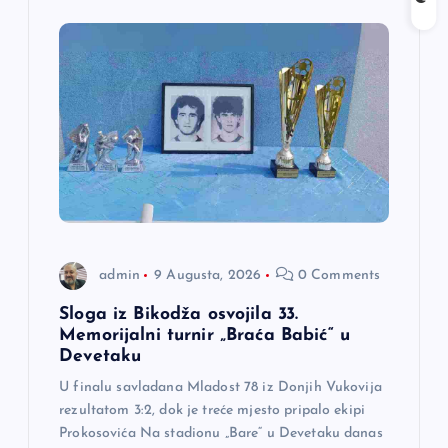
j
a
č
l
a
n
admin
9 Augusta, 2026
0 Comments
a
Sloga iz Bikodža osvojila 33.
Memorijalni turnir „Braća Babić“ u
Devetaku
k
U finalu savladana Mladost 78 iz Donjih Vukovija
a
rezultatom 3:2, dok je treće mjesto pripalo ekipi
Prokosovića Na stadionu „Bare“ u Devetaku danas