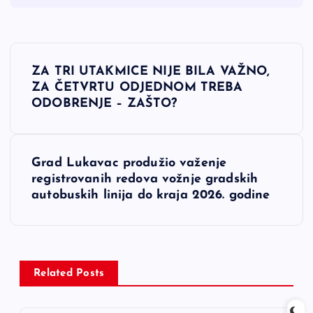
N
ZA TRI UTAKMICE NIJE BILA VAŽNO,
a
ZA ČETVRTU ODJEDNOM TREBA
ODOBRENJE – ZAŠTO?
v
i
Grad Lukavac produžio važenje
registrovanih redova vožnje gradskih
g
autobuskih linija do kraja 2026. godine
a
c
Related Posts
i