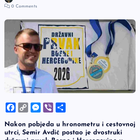
0 Comments
F
C
M
Vi
S
a
o
es
b
h
Nakon pobjeda u hronometru i cestovnoj
c
p
se
er
ar
utrci, Semir Avdić postao je dvostruki
e
y
n
e