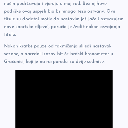
način podržavaju i vjeruju u moj rad. Bez njihove
podrške ovaj uspjeh bio bi mnogo teže ostvariv. Ove
titule su dodatni motiv da nastavim još jače i ostvarujem
nove sportske ciljeve”, poručio je Avdić nakon osvajanja
titula.
Nakon kratke pauze od takmičenja slijedi nastavak
sezone, a naredni izazov bit će brdski hronometar u
Gračanici, koji je na rasporedu za dvije sedmice.