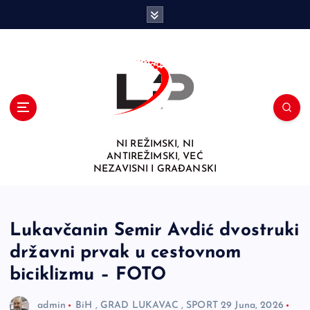
S
k
i
p
t
o
c
o
n
NI REŽIMSKI, NI
t
ANTIREŽIMSKI, VEĆ
e
NEZAVISNI I GRAĐANSKI
n
t
Lukavčanin Semir Avdić dvostruki
državni prvak u cestovnom
biciklizmu – FOTO
admin
BiH
,
GRAD LUKAVAC
,
SPORT
29 Juna, 2026