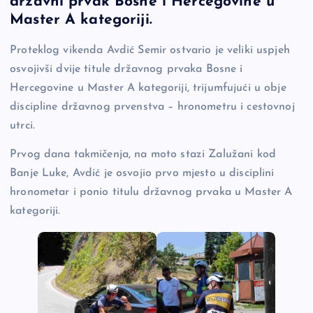
državni prvak Bosne i Hercegovine u
b
Li
g
Master A kategoriji.
o
n
er
Proteklog vikenda Avdić Semir ostvario je veliki uspjeh
o
k
osvojivši dvije titule državnog prvaka Bosne i
k
Hercegovine u Master A kategoriji, trijumfujući u obje
discipline državnog prvenstva – hronometru i cestovnoj
utrci.
Prvog dana takmičenja, na moto stazi Zalužani kod
Banje Luke, Avdić je osvojio prvo mjesto u disciplini
hronometar i ponio titulu državnog prvaka u Master A
kategoriji.