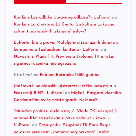
Konkurs bez odluke Upravnog odbora? - LuPortal
na
Konkurs za direktora JU Centar za kulturu Lukavac:
zakonit postupak ili „skrojeni“ uslovi?
LuPortal bio u pravu: Maloljetnici iza lažnih dojava o
bombama u Tuzlanskom kantonu - LuPortal
na
Novosti iz Vlade TK: Provjere u školama TK u toku,
sigurnost učenika nije ugrožena
Istraživač
na
Pobuna Bošnjaka 1850. godine
Uništava li se planski i sistematski teška industrija u
Federaciji BiH? - LuPortal
na
Može li Pavgord vlasnika
Gordana Pavlovića zaista spasiti Koksaru?
"Mandati prolaze, djela ostaju": Vlada TK izdvaja 1,5
miliona KM za rješavanje pitke vode u Lukavcu -
LuPortal
na
Zastupnik u Skupštini TK Emir Begić
pojasnio prednosti „komunalnog prevoza“ i način