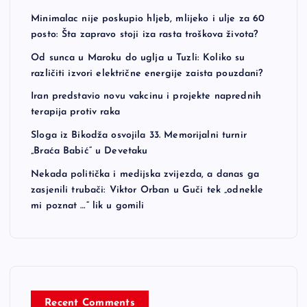
Minimalac nije poskupio hljeb, mlijeko i ulje za 60
posto: Šta zapravo stoji iza rasta troškova života?
Od sunca u Maroku do uglja u Tuzli: Koliko su
različiti izvori električne energije zaista pouzdani?
Iran predstavio novu vakcinu i projekte naprednih
terapija protiv raka
Sloga iz Bikodža osvojila 33. Memorijalni turnir
„Braća Babić“ u Devetaku
Nekada politička i medijska zvijezda, a danas ga
zasjenili trubači: Viktor Orban u Guči tek „odnekle
mi poznat …“ lik u gomili
Recent Comments