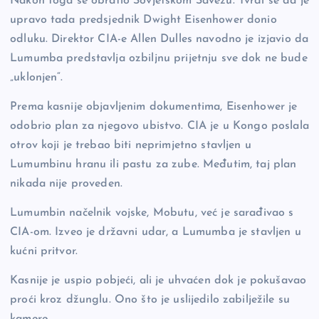
Nakon toga se obratio Sovjetskom Savezu. Tvrdi se da je
upravo tada predsjednik Dwight Eisenhower donio
odluku. Direktor CIA-e Allen Dulles navodno je izjavio da
Lumumba predstavlja ozbiljnu prijetnju sve dok ne bude
„uklonjen“.
Prema kasnije objavljenim dokumentima, Eisenhower je
odobrio plan za njegovo ubistvo. CIA je u Kongo poslala
otrov koji je trebao biti neprimjetno stavljen u
Lumumbinu hranu ili pastu za zube. Međutim, taj plan
nikada nije proveden.
Lumumbin načelnik vojske, Mobutu, već je sarađivao s
CIA-om. Izveo je državni udar, a Lumumba je stavljen u
kućni pritvor.
Kasnije je uspio pobjeći, ali je uhvaćen dok je pokušavao
proći kroz džunglu. Ono što je uslijedilo zabilježile su
kamere.