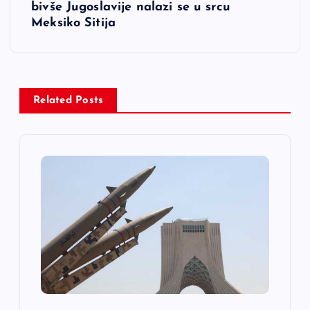
bivše Jugoslavije nalazi se u srcu
g
Meksiko Sitija
a
c
Related Posts
i
j
a
č
l
a