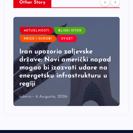
Other Story
AKTUELNOSTI
BLISKI ISTOK
KRIZE I SUKOBI
SVIJET
Iran upozorio zaljevske
države: Novi američki napad
mogao bi izazvati udare na
energetsku infrastrukturu u
regiji
admin
6 Augusta, 2026