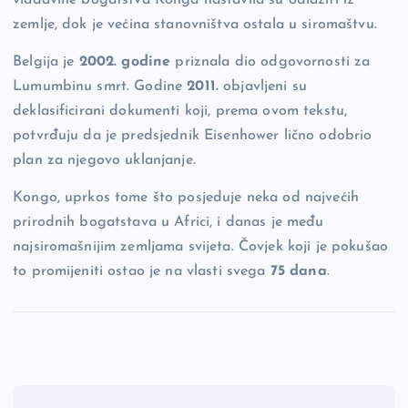
vladavine bogatstva Konga nastavila su odlaziti iz
zemlje, dok je većina stanovništva ostala u siromaštvu.
Belgija je
2002. godine
priznala dio odgovornosti za
Lumumbinu smrt. Godine
2011.
objavljeni su
deklasificirani dokumenti koji, prema ovom tekstu,
potvrđuju da je predsjednik Eisenhower lično odobrio
plan za njegovo uklanjanje.
Kongo, uprkos tome što posjeduje neka od najvećih
prirodnih bogatstava u Africi, i danas je među
najsiromašnijim zemljama svijeta. Čovjek koji je pokušao
to promijeniti ostao je na vlasti svega
75 dana
.