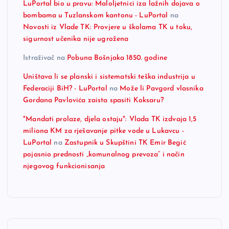
LuPortal bio u pravu: Maloljetnici iza lažnih dojava o
bombama u Tuzlanskom kantonu - LuPortal
na
Novosti iz Vlade TK: Provjere u školama TK u toku,
sigurnost učenika nije ugrožena
Istraživač
na
Pobuna Bošnjaka 1850. godine
Uništava li se planski i sistematski teška industrija u
Federaciji BiH? - LuPortal
na
Može li Pavgord vlasnika
Gordana Pavlovića zaista spasiti Koksaru?
"Mandati prolaze, djela ostaju": Vlada TK izdvaja 1,5
miliona KM za rješavanje pitke vode u Lukavcu -
LuPortal
na
Zastupnik u Skupštini TK Emir Begić
pojasnio prednosti „komunalnog prevoza“ i način
njegovog funkcionisanja