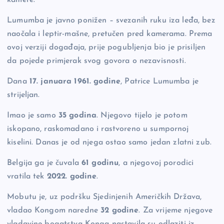
Lumumba je javno ponižen – svezanih ruku iza leđa, bez
naočala i leptir-mašne, pretučen pred kamerama. Prema
ovoj verziji događaja, prije pogubljenja bio je prisiljen
da pojede primjerak svog govora o nezavisnosti.
Dana
17. januara 1961. godine
, Patrice Lumumba je
strijeljan.
Imao je samo
35 godina
. Njegovo tijelo je potom
iskopano, raskomadano i rastvoreno u sumpornoj
kiselini. Danas je od njega ostao samo jedan zlatni zub.
Belgija ga je čuvala
61 godinu
, a njegovoj porodici
vratila tek
2022. godine
.
Mobutu je, uz podršku Sjedinjenih Američkih Država,
vladao Kongom naredne
32 godine
. Za vrijeme njegove