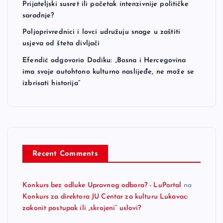
Prijateljski susret ili početak intenzivnije političke
saradnje?
Poljoprivrednici i lovci udružuju snage u zaštiti
usjeva od šteta divljači
Efendić odgovorio Dodiku: „Bosna i Hercegovina
ima svoje autohtono kulturno naslijeđe, ne može se
izbrisati historija“
Recent Comments
Konkurs bez odluke Upravnog odbora? - LuPortal
na
Konkurs za direktora JU Centar za kulturu Lukavac:
zakonit postupak ili „skrojeni“ uslovi?