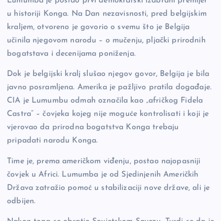
Lumumba je postao prvi demokratski izabrani premijer
u historiji Konga. Na Dan nezavisnosti, pred belgijskim
kraljem, otvoreno je govorio o svemu što je Belgija
učinila njegovom narodu – o mučenju, pljački prirodnih
bogatstava i decenijama poniženja.
Dok je belgijski kralj slušao njegov govor, Belgija je bila
javno posramljena. Amerika je pažljivo pratila događaje.
CIA je Lumumbu odmah označila kao „afričkog Fidela
Castra“ – čovjeka kojeg nije moguće kontrolisati i koji je
vjerovao da prirodna bogatstva Konga trebaju
pripadati narodu Konga.
Time je, prema američkom viđenju, postao najopasniji
čovjek u Africi. Lumumba je od Sjedinjenih Američkih
Država zatražio pomoć u stabilizaciji nove države, ali je
odbijen.