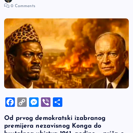
0 Comments
F
C
M
Vi
S
a
o
es
b
h
Od prvog demokratski izabranog
c
p
se
er
ar
premijera nezavisnog Konga do
e
y
n
e