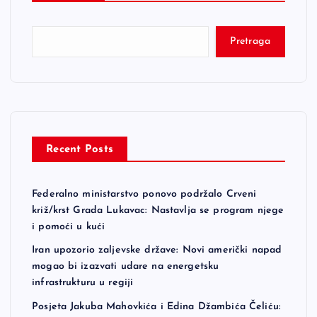
Pretraga
Recent Posts
Federalno ministarstvo ponovo podržalo Crveni
križ/krst Grada Lukavac: Nastavlja se program njege
i pomoći u kući
Iran upozorio zaljevske države: Novi američki napad
mogao bi izazvati udare na energetsku
infrastrukturu u regiji
Posjeta Jakuba Mahovkića i Edina Džambića Čeliću: