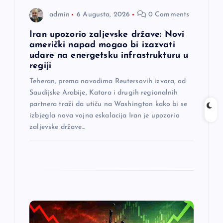
n
admin
6 Augusta, 2026
0 Comments
a
Iran upozorio zaljevske države: Novi
američki napad mogao bi izazvati
udare na energetsku infrastrukturu u
k
regiji
a
Teheran, prema navodima Reutersovih izvora, od
Saudijske Arabije, Katara i drugih regionalnih
partnera traži da utiču na Washington kako bi se
izbjegla nova vojna eskalacija Iran je upozorio
zaljevske države…