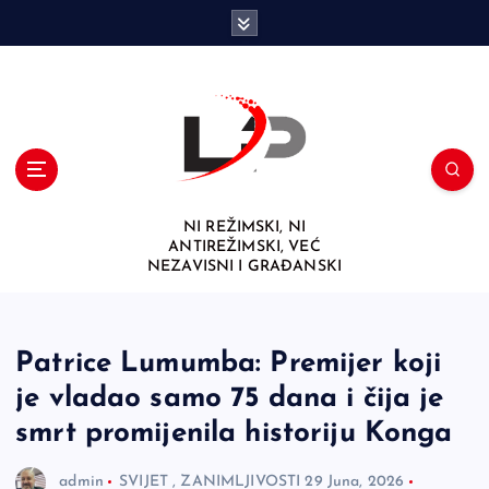
S
k
i
p
t
o
c
o
n
NI REŽIMSKI, NI
t
ANTIREŽIMSKI, VEĆ
e
NEZAVISNI I GRAĐANSKI
n
t
Patrice Lumumba: Premijer koji
je vladao samo 75 dana i čija je
smrt promijenila historiju Konga
admin
SVIJET
,
ZANIMLJIVOSTI
29 Juna, 2026