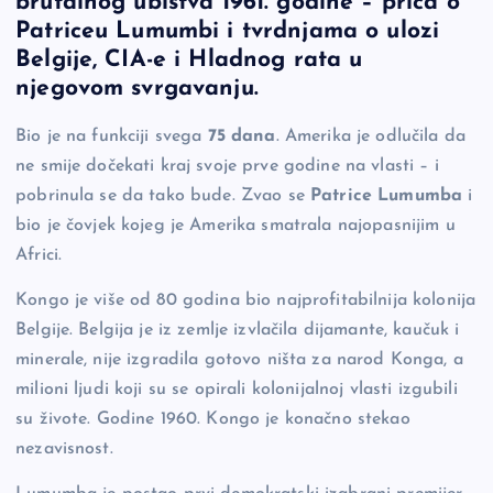
brutalnog ubistva 1961. godine – priča o
b
Li
g
Patriceu Lumumbi i tvrdnjama o ulozi
o
n
er
Belgije, CIA-e i Hladnog rata u
njegovom svrgavanju.
o
k
k
Bio je na funkciji svega
75 dana
. Amerika je odlučila da
ne smije dočekati kraj svoje prve godine na vlasti – i
pobrinula se da tako bude. Zvao se
Patrice Lumumba
i
bio je čovjek kojeg je Amerika smatrala najopasnijim u
Africi.
Kongo je više od 80 godina bio najprofitabilnija kolonija
Belgije. Belgija je iz zemlje izvlačila dijamante, kaučuk i
minerale, nije izgradila gotovo ništa za narod Konga, a
milioni ljudi koji su se opirali kolonijalnoj vlasti izgubili
su živote. Godine 1960. Kongo je konačno stekao
nezavisnost.