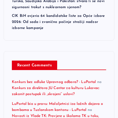
Turska, Saudijska Arabija i Pakistan: stvara li se novi
sigurnosni trokut s nuklearnom sjenom?
CIK BiH ovjerio 64 kandidatske liste za Opće izbore
2026: Od sada i zvanično počinje strožiji nadzor
izborne kampanje
Recent Comments
Konkurs bez odluke Upravnog odbora? - LuPortal
na
Konkurs za direktora JU Centar za kulturu Lukavac:
zakonit postupak ili „skrojeni“ uslovi?
LuPortal bio u pravu: Maloljetnici iza lažnih dojava o
bombama u Tuzlanskom kantonu - LuPortal
na
Novosti iz Vlade TK: Provjere u školama TK u toku,