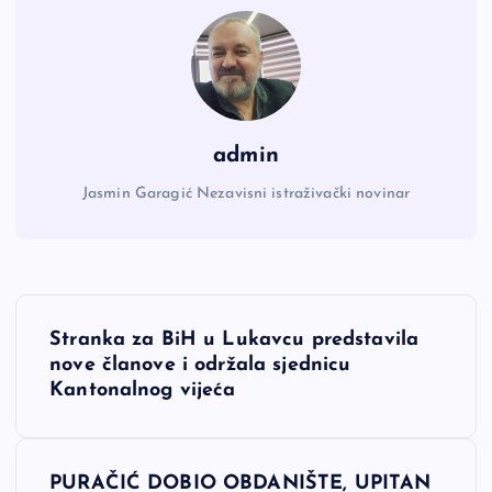
admin
Jasmin Garagić Nezavisni istraživački novinar
N
Stranka za BiH u Lukavcu predstavila
a
nove članove i održala sjednicu
Kantonalnog vijeća
v
i
PURAČIĆ DOBIO OBDANIŠTE, UPITAN