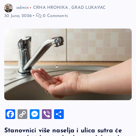
admin
CRNA HRONIKA
,
GRAD LUKAVAC
30 Juna, 2026
0 Comments
F
C
M
Vi
S
a
o
es
b
h
Stanovnici više naselja i ulica sutra će
c
p
se
er
ar