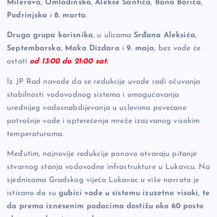
Milerova
,
Omladinska
,
Alekse Šantića
,
Bana Borića
,
Podrinjska
i
8. marta
.
Druga grupa korisnika
, u ulicama
Srđana Aleksića
,
Septembarska
,
Maka Dizdara
i
9. maja
, bez vode će
ostati
od 13:00 do 21:00 sat.
Iz JP Rad navode da se redukcije uvode radi očuvanja
stabilnosti vodovodnog sistema i omogućavanja
urednijeg vodosnabdijevanja u uslovima povećane
potrošnje vode i opterećenja mreže izazvanog visokim
temperaturama.
Međutim, najnovije redukcije ponovo otvaraju pitanje
stvarnog stanja vodovodne infrastrukture u Lukavcu. Na
sjednicama Gradskog vijeća Lukavac u više navrata je
isticano da su
gubici vode u sistemu izuzetno visoki, te
da prema iznesenim podacima dostižu oko 60 posto