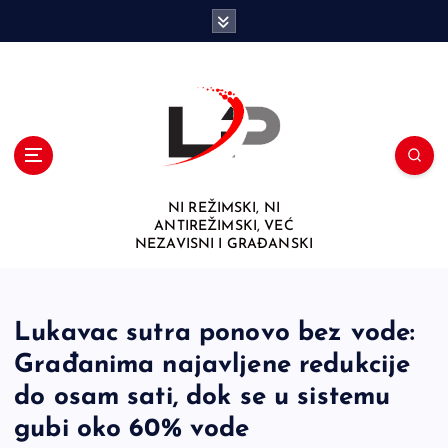
S
k
i
p
t
o
c
o
n
NI REŽIMSKI, NI
t
ANTIREŽIMSKI, VEĆ
e
NEZAVISNI I GRAĐANSKI
n
t
Lukavac sutra ponovo bez vode:
Građanima najavljene redukcije
do osam sati, dok se u sistemu
gubi oko 60% vode