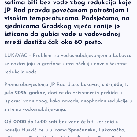
satima biti bez vode zbog redukcija koje
e
y
n
e
JP Rad pravda povećanom potrošnjom i
b
Li
g
visokim temperaturama. Podsjećamo, na
o
n
er
sjednicama Gradskog vijeća ranije je
isticano da
gubici vode u vodovodnoj
o
k
mreži dostižu čak oko 60 posto
.
k
LUKAVAC – Problemi sa vodosnabdijevanjem u Lukavcu
se nastavljaju, a građane sutra očekuju nove višesatne
redukcije vode.
Prema obavještenju JP Rad d.o.o. Lukavac, u
srijedu, 1.
jula 2026. godine
, doći će do privremenih prekida u
isporuci vode zbog, kako navode, neophodne redukcije u
sistemu vodosnabdijevanja.
Od 07:00 do 14:00 sati
bez vode će biti korisnici u
naselju Huskići te u ulicama
Sprečanska
,
Lukavačka
,