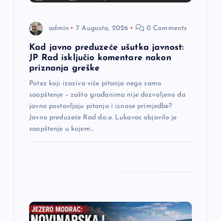
n
admin
7 Augusta, 2026
0 Comments
a
Kad javno preduzeće ušutka javnost:
JP Rad isključio komentare nakon
k
priznanja greške
a
Potez koji izaziva više pitanja nego samo
saopštenje – zašto građanima nije dozvoljeno da
javno postavljaju pitanja i iznose primjedbe?
Javno preduzeće Rad d.o.o. Lukavac objavilo je
saopštenje u kojem…