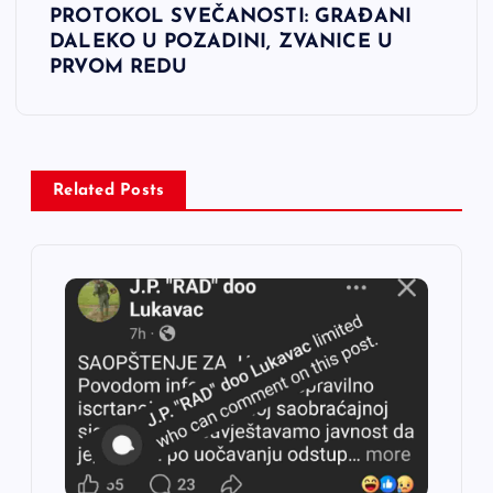
PROTOKOL SVEČANOSTI: GRAĐANI
g
DALEKO U POZADINI, ZVANICE U
PRVOM REDU
a
c
i
Related Posts
j
a
č
l
a