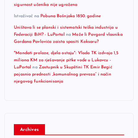
sigurnost učenika nije ugrožena
Istraživač
na
Pobuna Bošnjaka 1850. godine
Uništava li se planski i sistematski teška industrija u
Federaciji BiH? - LuPortal
na
Može li Pavgord vlasnika
Gordana Pavlovića zaista spasiti Koksaru?
"Mandati prolaze, djela ostaju": Vlada TK izdvaja 1,5
miliona KM za rješavanje pitke vode u Lukavcu -
LuPortal
na
Zastupnik u Skupštini TK Emir Begić
pojasnio prednosti „komunalnog prevoza“ i način
njegovog funkcionisanja
Archives