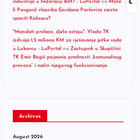
industrija u Federaciji BiH? - LuPortal
na
Može
li Pavgord vlasnika Gordana Pavlovića zaista
spasiti Koksaru?
"Mandati prolaze, djela ostaju": Vlada TK
izdvaja 1,5 miliona KM za rješavanje pitke vode
u Lukavcu - LuPortal
na
Zastupnik u Skupštini
TK Emir Begić pojasnio prednosti „komunalnog
prevoza“ i način njegovog funkcionisanja
Archives
August 2026