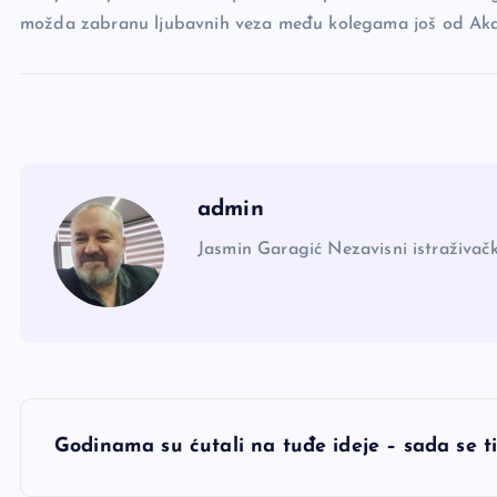
možda zabranu ljubavnih veza među kolegama još od Aka
admin
Jasmin Garagić Nezavisni istraživačk
N
Godinama su ćutali na tuđe ideje – sada se t
a