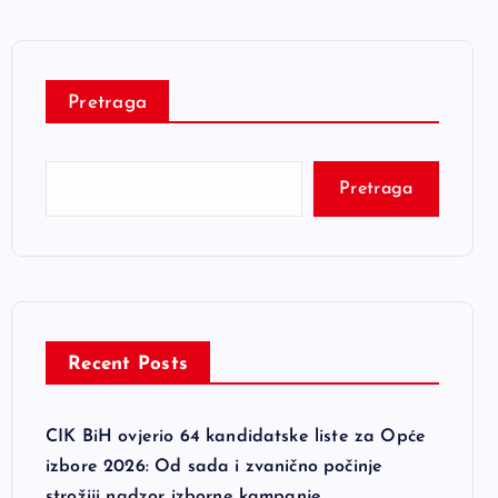
Pretraga
Pretraga
Recent Posts
CIK BiH ovjerio 64 kandidatske liste za Opće
izbore 2026: Od sada i zvanično počinje
strožiji nadzor izborne kampanje