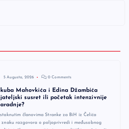
5 Augusta, 2026
0 Comments
akuba Mahovkića i Edina Džambića
ijateljski susret ili početak intenzivnije
saradnje?
istaknutim članovima Stranke za BiH iz Čelića
u znaku razgovora o poljoprivredi i međusobnog