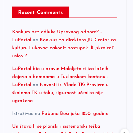
Recent Comments
Konkurs bez odluke Upravnog odbora? -
LuPortal
na
Konkurs za direktora JU Centar za
kulturu Lukavac: zakonit postupak ili „skrojeni“
uslovi?
LuPortal bio u pravu: Maloljetnici iza lažnih
dojava o bombama u Tuzlanskom kantonu -
LuPortal
na
Novosti iz Vlade TK: Provjere u
školama TK u toku, sigurnost učenika nije
ugrožena
Istraživač
na
Pobuna Bošnjaka 1850. godine
Uništava li se planski i sistematski teška