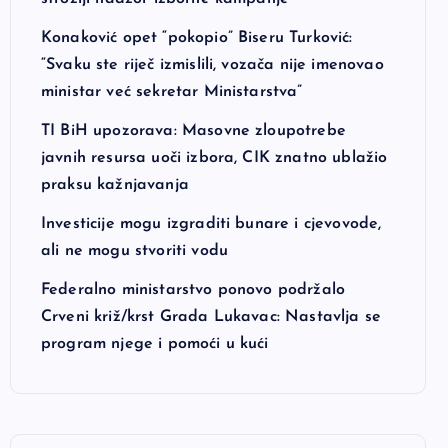
Konaković opet “pokopio” Biseru Turković:
“Svaku ste riječ izmislili, vozača nije imenovao
ministar već sekretar Ministarstva”
TI BiH upozorava: Masovne zloupotrebe
javnih resursa uoči izbora, CIK znatno ublažio
praksu kažnjavanja
Investicije mogu izgraditi bunare i cjevovode,
ali ne mogu stvoriti vodu
Federalno ministarstvo ponovo podržalo
Crveni križ/krst Grada Lukavac: Nastavlja se
program njege i pomoći u kući