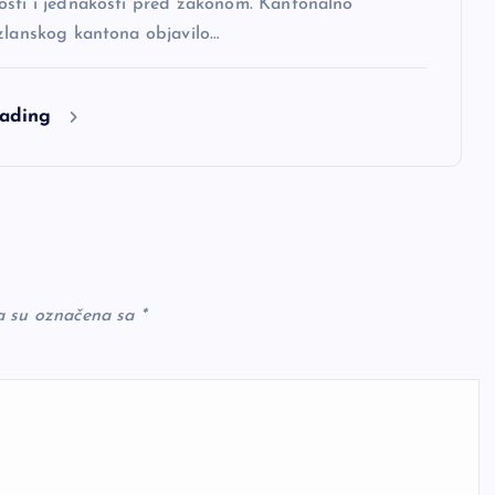
osti i jednakosti pred zakonom. Kantonalno
uzlanskog kantona objavilo…
eading
a su označena sa
*