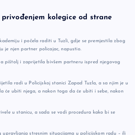
 privođenjem kolegice od strane
kademiju i počela raditi u Tuzli, gdje se premjestila zbog
ju je njen partner policajac, napustio.
la pištolj i zaprijetila bivšem partneru ispred njegovog
tila radi u Policijskoj stanici Zapad Tuzla, a sa njim je u
 da će ubiti njega, a nakon toga da će ubiti i sebe, nakon
privele u stanicu, a sada se vodi procedura kako bi se
 upravljanja stresnim situacijama u policijskom radu – ili