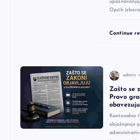
upoznavanja, 
Općih izbora
č
l
Continue r
a
n
admin
a
Zašto se 
Pravo gra
k
obavezuj
a
Kantonalno t
objašnjenje p
administrativ