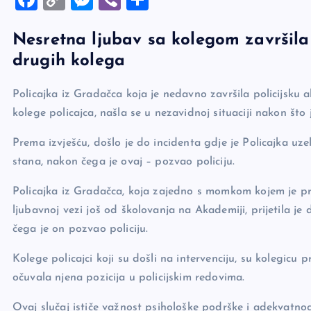
a
o
es
b
h
Nesretna ljubav sa kolegom završila
c
p
se
er
ar
drugih kolega
e
y
n
e
b
Li
g
Policajka iz Gradačca koja je nedavno završila policijsku a
o
n
er
kolege policajca, našla se u nezavidnoj situaciji nakon što 
o
k
Prema izvješću, došlo je do incidenta gdje je Policajka uze
k
stana, nakon čega je ovaj – pozvao policiju.
Policajka iz Gradačca, koja zajedno s momkom kojem je prije
ljubavnoj vezi još od školovanja na Akademiji, prijetila je
čega je on pozvao policiju.
Kolege policajci koji su došli na intervenciju, su kolegicu 
očuvala njena pozicija u policijskim redovima.
Ovaj slučaj ističe važnost psihološke podrške i adekvatnog