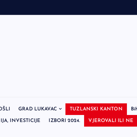
OŠLI
GRAD LUKAVAC
TUZLANSKI KANTON
Bi
JA, INVESTICIJE
IZBORI 2024.
VJEROVALI ILI NE