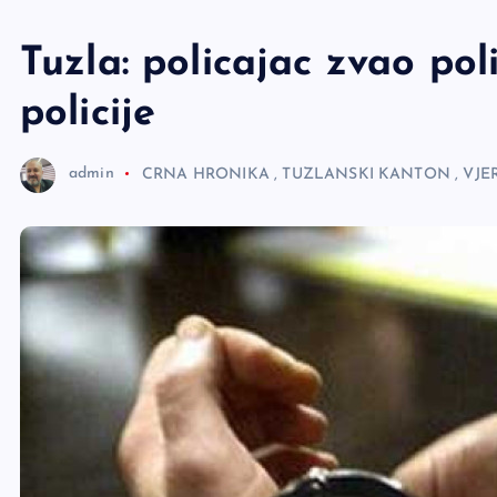
e
r
Tuzla: policajac zvao po
policije
admin
CRNA HRONIKA
,
TUZLANSKI KANTON
,
VJE