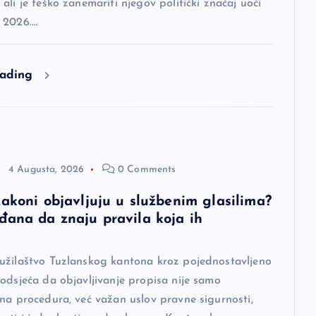
ali je teško zanemariti njegov politički značaj uoči
 2026.…
eading
4 Augusta, 2026
0 Comments
zakoni objavljuju u službenim glasilima?
đana da znaju pravila koja ih
u
užilaštvo Tuzlanskog kantona kroz pojednostavljeno
odsjeća da objavljivanje propisa nije samo
na procedura, već važan uslov pravne sigurnosti,