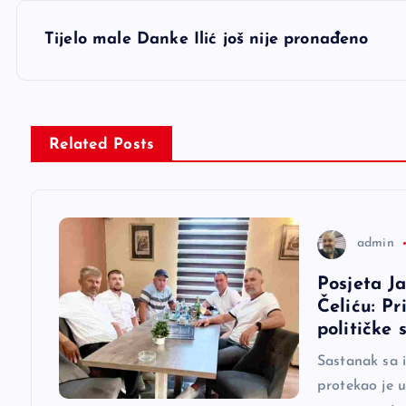
v
Tijelo male Danke Ilić još nije pronađeno
i
g
Related Posts
a
c
admin
Posjeta J
i
Čeliću: Pr
političke 
j
Sastanak sa 
protekao je 
a