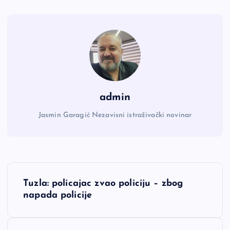
admin
Jasmin Garagić Nezavisni istraživački novinar
N
Tuzla: policajac zvao policiju – zbog
a
napada policije
v