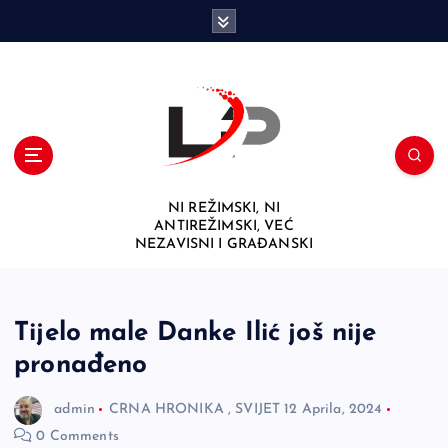
S
k
i
p
t
o
c
o
n
NI REŽIMSKI, NI
t
ANTIREŽIMSKI, VEĆ
e
NEZAVISNI I GRAĐANSKI
n
t
Tijelo male Danke Ilić još nije
pronađeno
admin
CRNA HRONIKA
,
SVIJET
12 Aprila, 2024
0 Comments