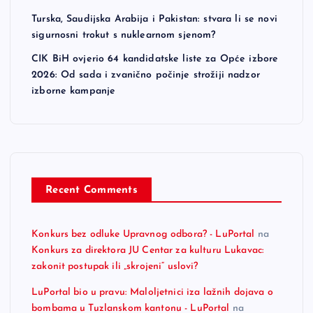
Turska, Saudijska Arabija i Pakistan: stvara li se novi
sigurnosni trokut s nuklearnom sjenom?
CIK BiH ovjerio 64 kandidatske liste za Opće izbore
2026: Od sada i zvanično počinje strožiji nadzor
izborne kampanje
Recent Comments
Konkurs bez odluke Upravnog odbora? - LuPortal
na
Konkurs za direktora JU Centar za kulturu Lukavac:
zakonit postupak ili „skrojeni“ uslovi?
LuPortal bio u pravu: Maloljetnici iza lažnih dojava o
bombama u Tuzlanskom kantonu - LuPortal
na