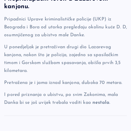
o
n
er
kanjonu.
o
k
Pripadnici Uprave kriminalističke policije (UKP) iz
k
Beograda i Bora od utorka pregledaju okolinu kuće D. D,
osumnjičenog za ubistvo male Danke.
U ponedjeljak je pretraživan drugi dio Lazarevog
kanjona, nakon što je policija, zajedno sa spasilačkim
timom i Gorskom službom spasavanja, obišla prvih 3,5
kilometara.
Pretražena je i jama iznad kanjona, duboka 70 metara.
I pored priznanja o ubistvu, po svim Zakonima, mala
Danka bi se još uvijek trebala voditi kao
nestala
.