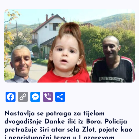
F
C
M
Vi
S
a
o
es
b
h
Nastavlja se potraga za tijelom
c
p
se
er
ar
dvogodišnje Danke ilić iz Bora. Policija
e
y
n
e
pretražuje širi atar sela Zlot, pojate kao
b
Li
g
i nepristupačni teren u Lazarevom