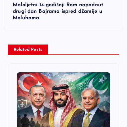
Maloljetni 14-godišnji Rom napadnut
i
drugi dan Bajrama ispred džamije u
Moluhama
g
a
c
Related Posts
i
j
a
č
l