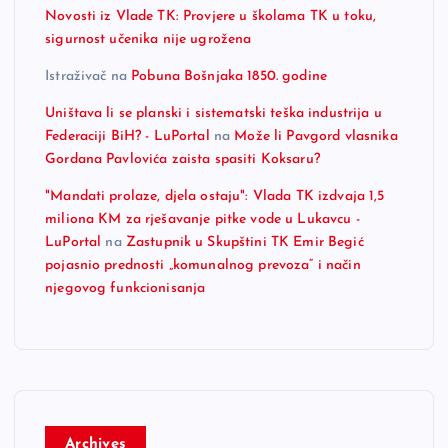
Novosti iz Vlade TK: Provjere u školama TK u toku,
sigurnost učenika nije ugrožena
Istraživač
na
Pobuna Bošnjaka 1850. godine
Uništava li se planski i sistematski teška industrija u
Federaciji BiH? - LuPortal
na
Može li Pavgord vlasnika
Gordana Pavlovića zaista spasiti Koksaru?
"Mandati prolaze, djela ostaju": Vlada TK izdvaja 1,5
miliona KM za rješavanje pitke vode u Lukavcu -
LuPortal
na
Zastupnik u Skupštini TK Emir Begić
pojasnio prednosti „komunalnog prevoza“ i način
njegovog funkcionisanja
Archives