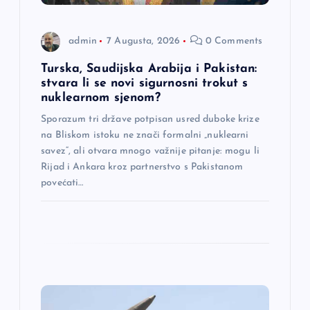
a
admin
7 Augusta, 2026
0 Comments
n
Turska, Saudijska Arabija i Pakistan:
a
stvara li se novi sigurnosni trokut s
nuklearnom sjenom?
k
Sporazum tri države potpisan usred duboke krize
na Bliskom istoku ne znači formalni „nuklearni
a
savez“, ali otvara mnogo važnije pitanje: mogu li
Rijad i Ankara kroz partnerstvo s Pakistanom
povećati…