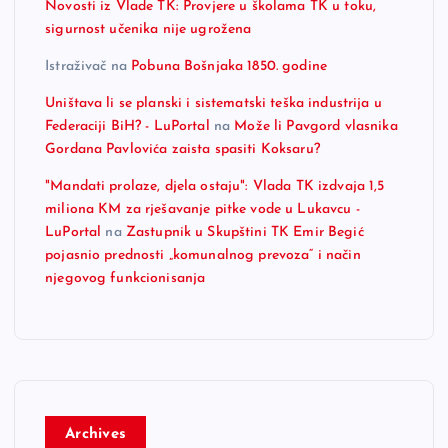
Novosti iz Vlade TK: Provjere u školama TK u toku,
sigurnost učenika nije ugrožena
Istraživač
na
Pobuna Bošnjaka 1850. godine
Uništava li se planski i sistematski teška industrija u
Federaciji BiH? - LuPortal
na
Može li Pavgord vlasnika
Gordana Pavlovića zaista spasiti Koksaru?
"Mandati prolaze, djela ostaju": Vlada TK izdvaja 1,5
miliona KM za rješavanje pitke vode u Lukavcu -
LuPortal
na
Zastupnik u Skupštini TK Emir Begić
pojasnio prednosti „komunalnog prevoza“ i način
njegovog funkcionisanja
Archives