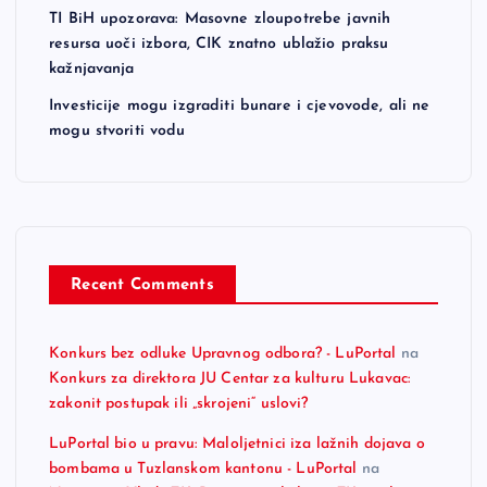
TI BiH upozorava: Masovne zloupotrebe javnih
resursa uoči izbora, CIK znatno ublažio praksu
kažnjavanja
Investicije mogu izgraditi bunare i cjevovode, ali ne
mogu stvoriti vodu
Recent Comments
Konkurs bez odluke Upravnog odbora? - LuPortal
na
Konkurs za direktora JU Centar za kulturu Lukavac:
zakonit postupak ili „skrojeni“ uslovi?
LuPortal bio u pravu: Maloljetnici iza lažnih dojava o
bombama u Tuzlanskom kantonu - LuPortal
na