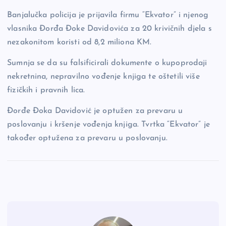
b
Li
g
Banjalučka policija je prijavila firmu “Ekvator” i njenog
o
n
er
vlasnika Đorđa Đoke Davidovića za 20 krivičnih djela s
o
k
nezakonitom koristi od 8,2 miliona KM.
k
Sumnja se da su falsificirali dokumente o kupoprodaji
nekretnina, nepravilno vođenje knjiga te oštetili više
fizičkih i pravnih lica.
Đorđe Đoka Davidović je optužen za prevaru u
poslovanju i kršenje vođenja knjiga. Tvrtka “Ekvator” je
također optužena za prevaru u poslovanju.