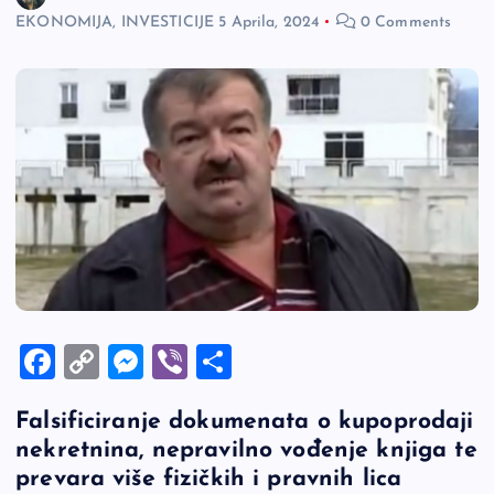
EKONOMIJA, INVESTICIJE
5 Aprila, 2024
0 Comments
F
C
M
Vi
S
a
o
es
b
h
Falsificiranje dokumenata o kupoprodaji
c
p
se
er
ar
nekretnina, nepravilno vođenje knjiga te
e
y
n
e
prevara više fizičkih i pravnih lica