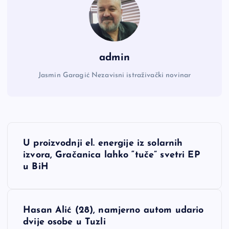
admin
Jasmin Garagić Nezavisni istraživački novinar
N
U proizvodnji el. energije iz solarnih
a
izvora, Gračanica lahko “tuče” svetri EP
u BiH
v
i
Hasan Alić (28), namjerno autom udario
dvije osobe u Tuzli