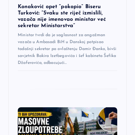
n
Konaković opet “pokopio” Biseru
a
Turković: “Svaku ste riječ izmislili,
vozača nije imenovao ministar već
sekretar Ministarstva”
k
Ministar tvrdi da je saglasnost za angažman
a
vozača u Ambasadi BiH u Danskoj potpisao
tadašnji sekretar po ovlaštenju Damir Đanko, bivši
savjetnik Bakira Izetbegovića i šef kabineta Šefika
Džaferovića, odbacujući…