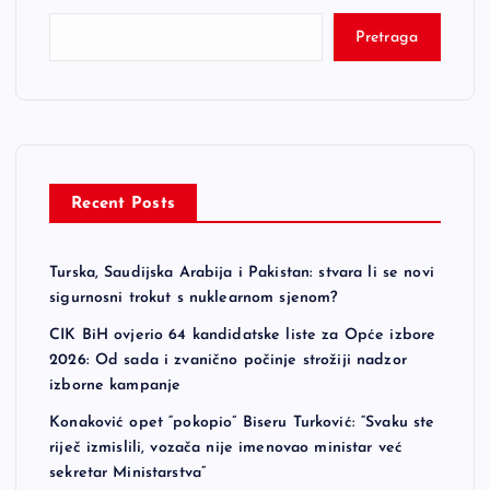
Pretraga
Recent Posts
Turska, Saudijska Arabija i Pakistan: stvara li se novi
sigurnosni trokut s nuklearnom sjenom?
CIK BiH ovjerio 64 kandidatske liste za Opće izbore
2026: Od sada i zvanično počinje strožiji nadzor
izborne kampanje
Konaković opet “pokopio” Biseru Turković: “Svaku ste
riječ izmislili, vozača nije imenovao ministar već
sekretar Ministarstva”