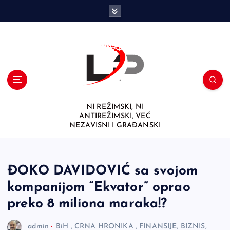
S
k
i
p
t
o
c
o
n
NI REŽIMSKI, NI
t
ANTIREŽIMSKI, VEĆ
e
NEZAVISNI I GRAĐANSKI
n
t
ĐOKO DAVIDOVIĆ sa svojom
kompanijom “Ekvator” oprao
preko 8 miliona maraka!?
admin
BiH
,
CRNA HRONIKA
,
FINANSIJE, BIZNIS,