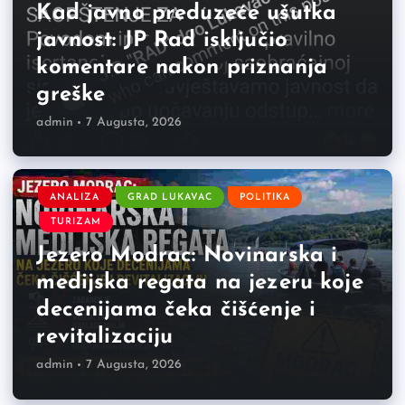
Kad javno preduzeće ušutka
javnost: JP Rad isključio
komentare nakon priznanja
greške
admin
7 Augusta, 2026
ANALIZA
GRAD LUKAVAC
POLITIKA
TURIZAM
Jezero Modrac: Novinarska i
medijska regata na jezeru koje
decenijama čeka čišćenje i
revitalizaciju
admin
7 Augusta, 2026