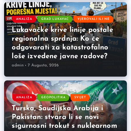
ANALIZA
GRAD LUKAVAC
VJEROVALI ILI NE
Lukavačke krive linije postale
regionalna sprdnja: Ko će
odgovarati za katastrofalno
loše izvedene javne radove?
admin
7 Augusta, 2026
ANALIZA
GEOPOLITIKA
SVIJET
Turska, Saudijska Arabija i
Pakistan: stvara li se novi
sigurnosni trokut s nuklearnom