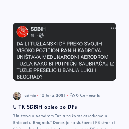
admin
12 Juna, 2024
0 Comments
U TK SDBiH opleo po DFu
“Uništavaju Aerodrom Tuzla za korist aerodroma u
Bnjaluci u Brogradu” Danas je na službenoj FB stranici