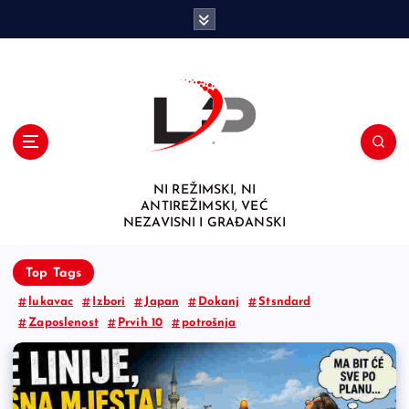
S
k
i
p
t
o
c
o
n
NI REŽIMSKI, NI
t
ANTIREŽIMSKI, VEĆ
e
NEZAVISNI I GRAĐANSKI
n
t
Top Tags
lukavac
Izbori
Japan
Dokanj
Stsndard
Zaposlenost
Prvih 10
potrošnja