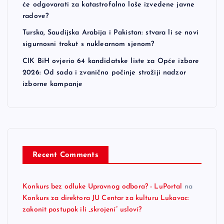
će odgovarati za katastrofalno loše izvedene javne
t
radove?
Turska, Saudijska Arabija i Pakistan: stvara li se novi
i
sigurnosni trokut s nuklearnom sjenom?
CIK BiH ovjerio 64 kandidatske liste za Opće izbore
o
2026: Od sada i zvanično počinje strožiji nadzor
izborne kampanje
n
Recent Comments
Konkurs bez odluke Upravnog odbora? - LuPortal
na
Konkurs za direktora JU Centar za kulturu Lukavac:
zakonit postupak ili „skrojeni“ uslovi?