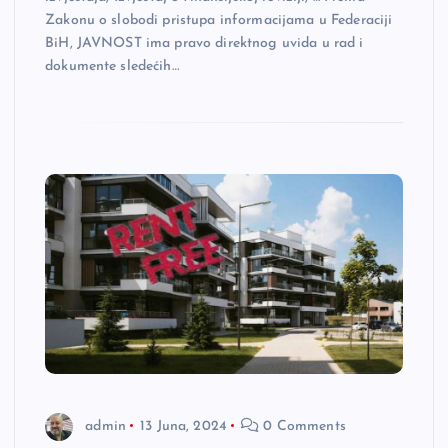
Zakonu o slobodi pristupa informacijama u Federaciji
BiH, JAVNOST ima pravo direktnog uvida u rad i
dokumente sledećih…
admin
13 Juna, 2024
0 Comments