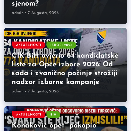
sjenom?
admin
7 Augusta, 2026
AKTUELNOSTI
IZBORI 2026
CIK BiH ovjerio 64 kandidatske
liste za Opće izbore 2026: Od
sada i zvanično počinje strožiji
nadzor izborne kampanje
admin
7 Augusta, 2026
AKTUELNOSTI
BIH
Konaković opet “pokopio”