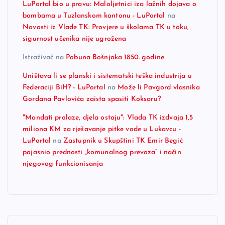
LuPortal bio u pravu: Maloljetnici iza lažnih dojava o
bombama u Tuzlanskom kantonu - LuPortal
na
Novosti iz Vlade TK: Provjere u školama TK u toku,
sigurnost učenika nije ugrožena
Istraživač
na
Pobuna Bošnjaka 1850. godine
Uništava li se planski i sistematski teška industrija u
Federaciji BiH? - LuPortal
na
Može li Pavgord vlasnika
Gordana Pavlovića zaista spasiti Koksaru?
"Mandati prolaze, djela ostaju": Vlada TK izdvaja 1,5
miliona KM za rješavanje pitke vode u Lukavcu -
LuPortal
na
Zastupnik u Skupštini TK Emir Begić
pojasnio prednosti „komunalnog prevoza“ i način
njegovog funkcionisanja