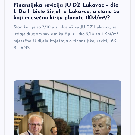
Finansijska revizija JU DZ Lukavac – dio
I: Da li biste živjeli u Lukavcu, u stanu za
koji mjesečnu kiriju plaćate 1KM/m²/?
Stan koji je sa 7/10 u suvlasništvu JU DZ Lukavac, se
izdaje drugom suvlasniku čiji je udio 3/10 za 1 KM/m²
mjesečno. U dijelu Izvještaja o finansijskoj reviziji 6.2
BILANS…