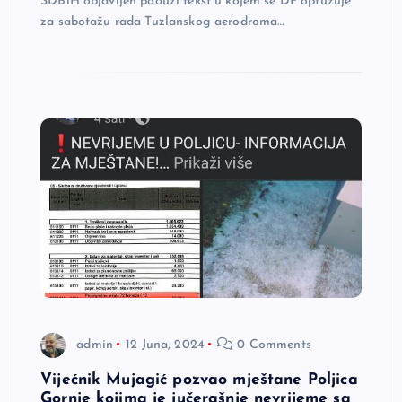
SDBiH objavljen poduži tekst u kojem se DF optužuje
za sabotažu rada Tuzlanskog aerodroma…
admin
12 Juna, 2024
0 Comments
Vijećnik Mujagić pozvao mještane Poljica
Gornje kojima je jučerašnje nevrijeme sa