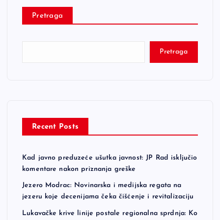
Pretraga
s
t
Pretraga
s
p
a
Recent Posts
g
Kad javno preduzeće ušutka javnost: JP Rad isključio
i
komentare nakon priznanja greške
n
Jezero Modrac: Novinarska i medijska regata na
jezeru koje decenijama čeka čišćenje i revitalizaciju
a
Lukavačke krive linije postale regionalna sprdnja: Ko