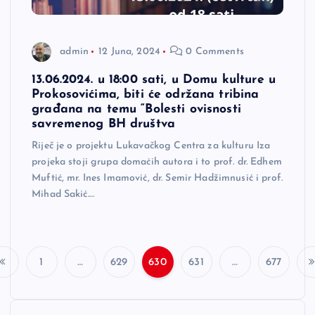
admin
12 Juna, 2024
0 Comments
13.06.2024. u 18:00 sati, u Domu kulture u
Prokosovićima, biti će održana tribina
građana na temu “Bolesti ovisnosti
savremenog BH društva
Riječ je o projektu Lukavačkog Centra za kulturu Iza
projeka stoji grupa domaćih autora i to prof. dr. Edhem
Muftić, mr. Ines Imamović, dr. Semir Hadžimnusić i prof.
Mihad Sakić.…
1
…
629
630
631
…
677
P
o