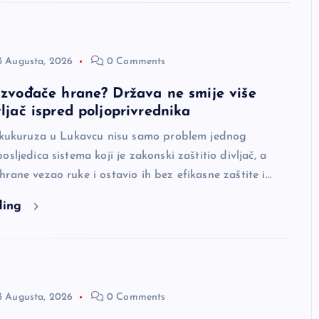
3 Augusta, 2026
0 Comments
oizvođače hrane? Država ne smije više
vljač ispred poljoprivrednika
i kukuruza u Lukavcu nisu samo problem jednog
sljedica sistema koji je zakonski zaštitio divljač, a
rane vezao ruke i ostavio ih bez efikasne zaštite i…
ding
3 Augusta, 2026
0 Comments