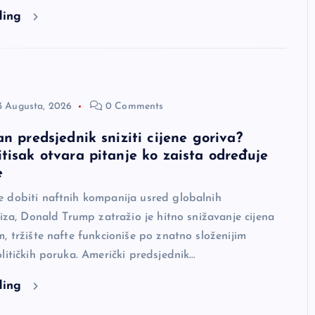
ding
3 Augusta, 2026
0 Comments
an predsjednik sniziti cijene goriva?
tisak otvara pitanje ko zaista određuje
e
 dobiti naftnih kompanija usred globalnih
riza, Donald Trump zatražio je hitno snižavanje cijena
, tržište nafte funkcioniše po znatno složenijim
litičkih poruka. Američki predsjednik…
ding