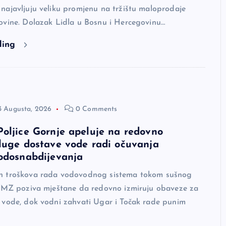
najavljuju veliku promjenu na tržištu maloprodaje
ovine. Dolazak Lidla u Bosnu i Hercegovinu…
ding
3 Augusta, 2026
0 Comments
oljice Gornje apeluje na redovno
luge dostave vode radi očuvanja
odosnabdijevanja
h troškova rada vodovodnog sistema tokom sušnog
e MZ poziva mještane da redovno izmiruju obaveze za
 vode, dok vodni zahvati Ugar i Točak rade punim