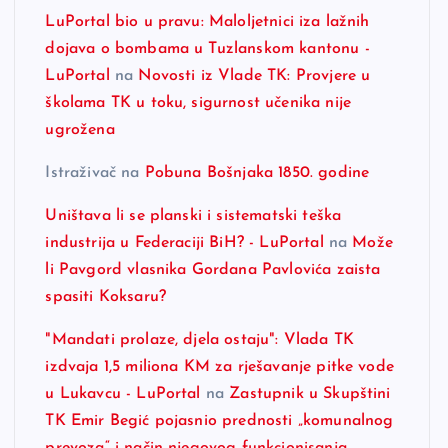
LuPortal bio u pravu: Maloljetnici iza lažnih
dojava o bombama u Tuzlanskom kantonu -
LuPortal
na
Novosti iz Vlade TK: Provjere u
školama TK u toku, sigurnost učenika nije
ugrožena
Istraživač
na
Pobuna Bošnjaka 1850. godine
Uništava li se planski i sistematski teška
industrija u Federaciji BiH? - LuPortal
na
Može
li Pavgord vlasnika Gordana Pavlovića zaista
spasiti Koksaru?
"Mandati prolaze, djela ostaju": Vlada TK
izdvaja 1,5 miliona KM za rješavanje pitke vode
u Lukavcu - LuPortal
na
Zastupnik u Skupštini
TK Emir Begić pojasnio prednosti „komunalnog
prevoza“ i način njegovog funkcionisanja