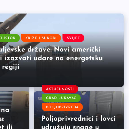
KI ISTOK
KRIZE I SUKOBI
SVIJET
aljevske države: Novi američki
 izazvati udare na energetsku
 regiji
AKTUELNOSTI
GRAD LUKAVAC
POLJOPRIVREDA
ina
u:
Poljoprivrednici i lovci
t ili
udružuju snage u