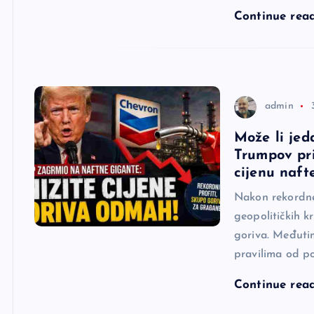
Continue rea
admin
Može li jed
Trumpov pri
cijenu naft
Nakon rekordne
geopolitičkih k
goriva. Međutim
pravilima od po
Continue rea