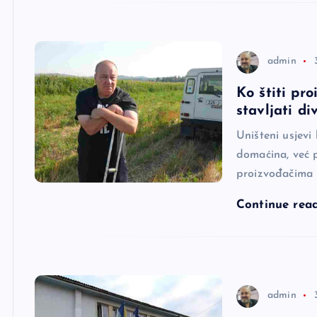
admin
Ko štiti pr
stavljati di
Uništeni usjev
domaćina, već po
proizvođačima h
Continue rea
admin