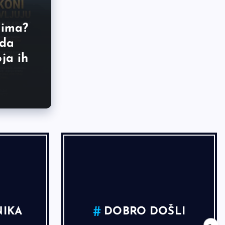
lima?
 da
ja ih
IKA
DOBRO DOŠLI