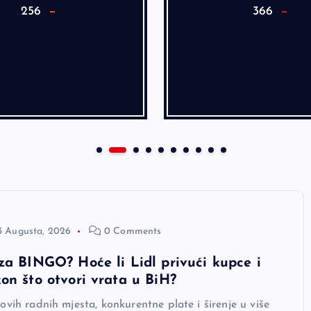
256
366
3 Augusta, 2026
0 Comments
za BINGO? Hoće li Lidl privući kupce i
on što otvori vrata u BiH?
ovih radnih mjesta, konkurentne plate i širenje u više