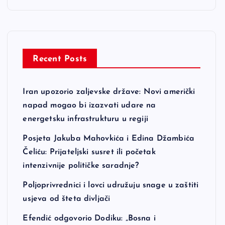
Recent Posts
Iran upozorio zaljevske države: Novi američki
napad mogao bi izazvati udare na
energetsku infrastrukturu u regiji
Posjeta Jakuba Mahovkića i Edina Džambića
Čeliću: Prijateljski susret ili početak
intenzivnije političke saradnje?
Poljoprivrednici i lovci udružuju snage u zaštiti
usjeva od šteta divljači
Efendić odgovorio Dodiku: „Bosna i