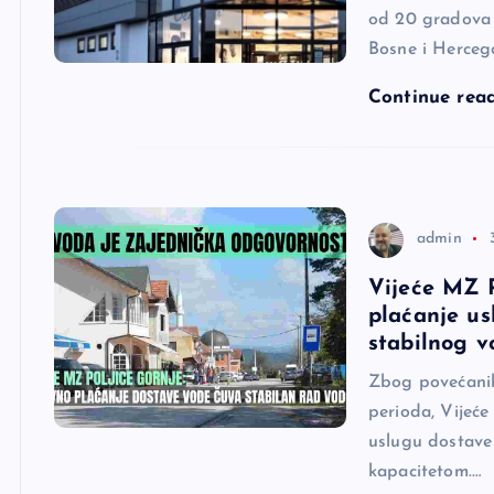
od 20 gradova 
Bosne i Herceg
Continue rea
admin
Vijeće MZ P
plaćanje us
stabilnog v
Zbog povećani
perioda, Vijeć
uslugu dostave
kapacitetom.…