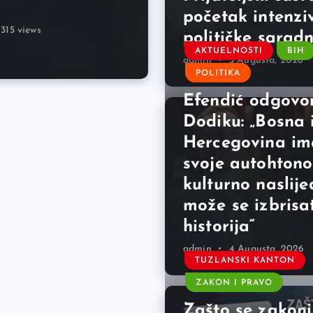
početak intenzi
315 views
197 views
211 views
107 views
411 views
216 views
225 views
158 views
159 views
159 views
političke saradn
AKTUELNOSTI
BIH
admin
5 Augusta, 2026
POLITIKA
Efendić odgovo
Dodiku: „Bosna 
Hercegovina im
svoje autohtono
kulturno naslije
može se izbrisa
historija“
admin
4 Augusta, 2026
TUZLANSKI KANTON
ZAKON I PRAVO
Zašto se zakoni