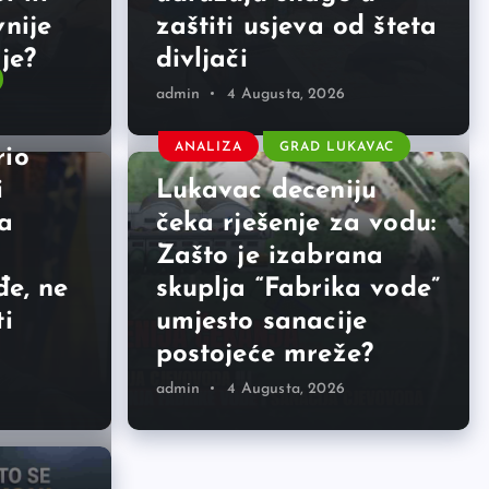
vnije
zaštiti usjeva od šteta
je?
divljači
admin
4 Augusta, 2026
ANALIZA
GRAD LUKAVAC
rio
i
Lukavac deceniju
a
čeka rješenje za vodu:
Zašto je izabrana
đe, ne
skuplja “Fabrika vode”
ti
umjesto sanacije
postojeće mreže?
admin
4 Augusta, 2026