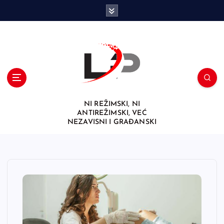
S
k
i
p
t
o
c
o
n
NI REŽIMSKI, NI
t
ANTIREŽIMSKI, VEĆ
e
NEZAVISNI I GRAĐANSKI
n
t