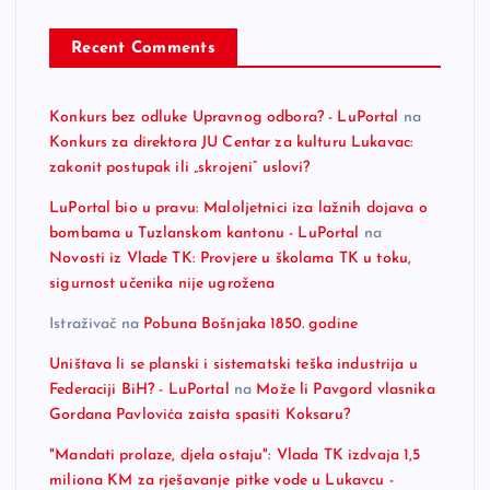
Recent Comments
Konkurs bez odluke Upravnog odbora? - LuPortal
na
Konkurs za direktora JU Centar za kulturu Lukavac:
zakonit postupak ili „skrojeni“ uslovi?
LuPortal bio u pravu: Maloljetnici iza lažnih dojava o
bombama u Tuzlanskom kantonu - LuPortal
na
Novosti iz Vlade TK: Provjere u školama TK u toku,
sigurnost učenika nije ugrožena
Istraživač
na
Pobuna Bošnjaka 1850. godine
Uništava li se planski i sistematski teška industrija u
Federaciji BiH? - LuPortal
na
Može li Pavgord vlasnika
Gordana Pavlovića zaista spasiti Koksaru?
"Mandati prolaze, djela ostaju": Vlada TK izdvaja 1,5
miliona KM za rješavanje pitke vode u Lukavcu -