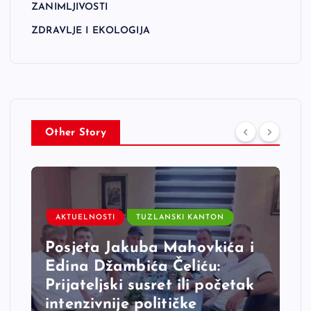
ZANIMLJIVOSTI
ZDRAVLJE I EKOLOGIJA
Other Story
AKTUELNOSTI
TUZLANSKI KANTON
Posjeta Jakuba Mahovkića i
Edina Džambića Čeliću:
Prijateljski susret ili početak
intenzivnije političke