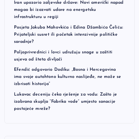
Iran upozorio zaljevske države: Novi američki napad
i
mogao bi izazvati udare na energetsku
infrastrukturu u regiji
n
Posjeta Jakuba Mahovkića i Edina Džambića Čeliću:
Prijateljski susret ili početak intenzivnije političke
a
saradnje?
t
Poljoprivrednici i lovci udružuju snage u zaštiti
usjeva od šteta divljači
i
Efendić odgovorio Dodiku: „Bosna i Hercegovina
ima svoje autohtono kulturno naslijeđe, ne može se
o
izbrisati historija“
Lukavac deceniju čeka rješenje za vodu: Zašto je
n
izabrana skuplja “Fabrika vode” umjesto sanacije
postojeće mreže?