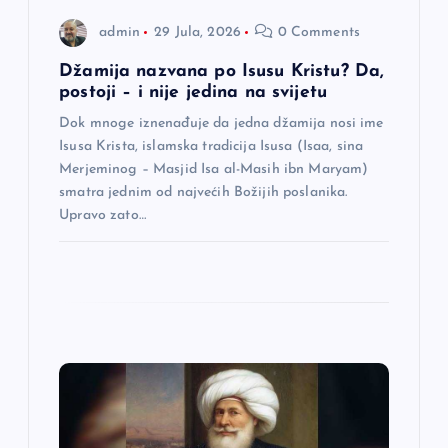
a
admin
29 Jula, 2026
0 Comments
n
Džamija nazvana po Isusu Kristu? Da,
postoji – i nije jedina na svijetu
a
Dok mnoge iznenađuje da jedna džamija nosi ime
Isusa Krista, islamska tradicija Isusa (Isaa, sina
k
Merjeminog – Masjid Isa al-Masih ibn Maryam)
smatra jednim od najvećih Božijih poslanika.
a
Upravo zato…