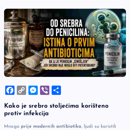
F
C
M
Vi
S
a
o
es
b
h
Kako je srebro stoljećima korišteno
c
p
se
er
ar
protiv infekcija
e
y
n
e
b
Li
g
Mnogo
prije modernih antibiotika
, ljudi su koristili