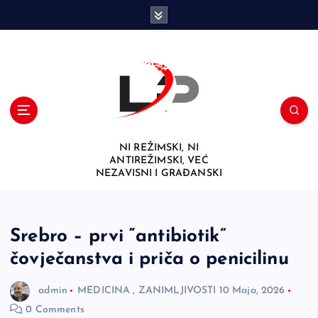
S
k
i
p
t
o
c
o
n
NI REŽIMSKI, NI
t
ANTIREŽIMSKI, VEĆ
e
NEZAVISNI I GRAĐANSKI
n
t
Srebro – prvi “antibiotik”
čovječanstva i priča o penicilinu
admin
MEDICINA
,
ZANIMLJIVOSTI
10 Maja, 2026
0 Comments