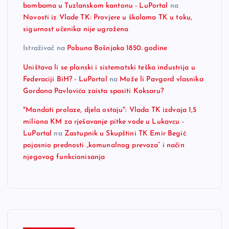
bombama u Tuzlanskom kantonu - LuPortal
na
Novosti iz Vlade TK: Provjere u školama TK u toku,
sigurnost učenika nije ugrožena
Istraživač
na
Pobuna Bošnjaka 1850. godine
Uništava li se planski i sistematski teška industrija u
Federaciji BiH? - LuPortal
na
Može li Pavgord vlasnika
Gordana Pavlovića zaista spasiti Koksaru?
"Mandati prolaze, djela ostaju": Vlada TK izdvaja 1,5
miliona KM za rješavanje pitke vode u Lukavcu -
LuPortal
na
Zastupnik u Skupštini TK Emir Begić
pojasnio prednosti „komunalnog prevoza“ i način
njegovog funkcionisanja