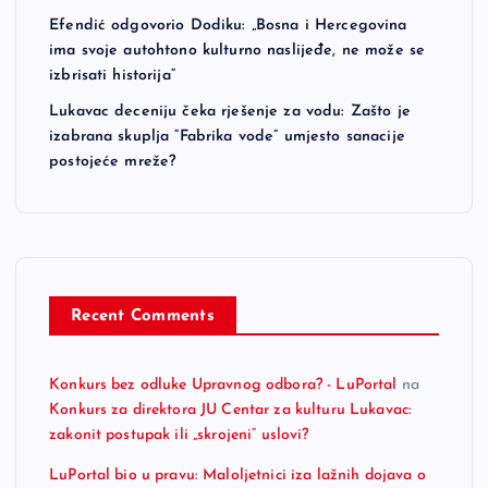
Efendić odgovorio Dodiku: „Bosna i Hercegovina
ima svoje autohtono kulturno naslijeđe, ne može se
izbrisati historija“
Lukavac deceniju čeka rješenje za vodu: Zašto je
izabrana skuplja “Fabrika vode” umjesto sanacije
postojeće mreže?
Recent Comments
Konkurs bez odluke Upravnog odbora? - LuPortal
na
Konkurs za direktora JU Centar za kulturu Lukavac:
zakonit postupak ili „skrojeni“ uslovi?
LuPortal bio u pravu: Maloljetnici iza lažnih dojava o