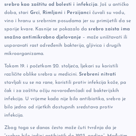
srebro kao zaštitu od bolesti i infekcija
. Još u antičko
o
n
er
doba, stari
Grci
,
Rimljani
i
Perzijanci
čuvali su vodu,
o
k
vino i hranu u srebrnim posudama jer su primijetili da se
k
sporije kvare. Kasnije se pokazalo da
srebro zaista ima
snažno antimikrobno djelovanje
– može uništavati ili
usporavati rast određenih bakterija, gljivica i drugih
mikroorganizama.
Tokom 19. i početkom 20. stoljeća, ljekari su koristili
različite oblike srebra u medicini.
Srebreni nitrati
stavljali su se na rane, koristili protiv infekcija kože, pa
čak i za zaštitu očiju novorođenčadi od bakterijskih
infekcija. U vrijeme kada nije bilo antibiotika, srebro je
bilo jedno od rijetkih dostupnih sredstava protiv
infekcija.
Zbog toga se danas često može čuti tvrdnja da je
“srebro bilo jedini antibiotik do 1923. godine”. Međutim,