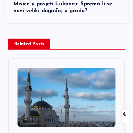
Misice u posjeti Lukavcu: Sprema li se
i
novi veliki događaj u gradu?
g
a
Related Posts
c
i
j
a
č
l