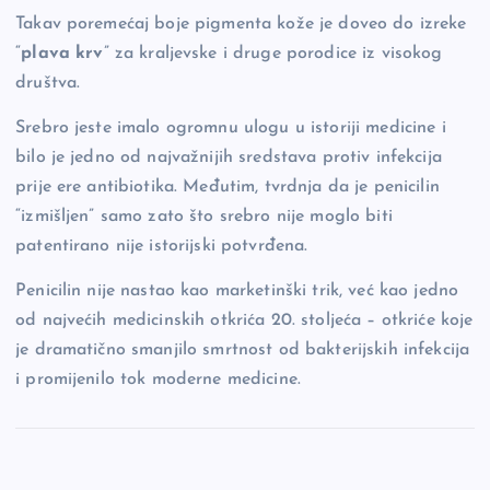
Takav poremećaj boje pigmenta kože je doveo do izreke
“
plava krv
” za kraljevske i druge porodice iz visokog
društva.
Srebro jeste imalo ogromnu ulogu u istoriji medicine i
bilo je jedno od najvažnijih sredstava protiv infekcija
prije ere antibiotika. Međutim, tvrdnja da je penicilin
“izmišljen” samo zato što srebro nije moglo biti
patentirano nije istorijski potvrđena.
Penicilin nije nastao kao marketinški trik, već kao jedno
od najvećih medicinskih otkrića 20. stoljeća – otkriće koje
je dramatično smanjilo smrtnost od bakterijskih infekcija
i promijenilo tok moderne medicine.