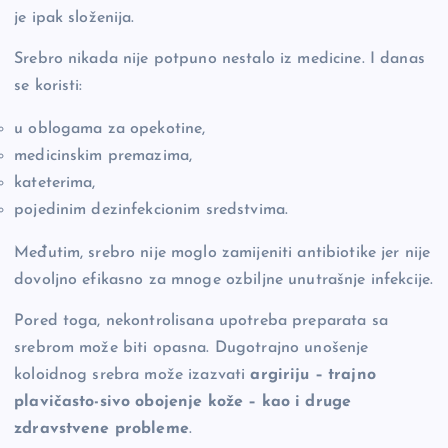
je ipak složenija.
Srebro nikada nije potpuno nestalo iz medicine. I danas
se koristi:
u oblogama za opekotine,
medicinskim premazima,
kateterima,
pojedinim dezinfekcionim sredstvima.
Međutim, srebro nije moglo zamijeniti antibiotike jer nije
dovoljno efikasno za mnoge ozbiljne unutrašnje infekcije.
Pored toga, nekontrolisana upotreba preparata sa
srebrom može biti opasna. Dugotrajno unošenje
koloidnog srebra može izazvati
argiriju – trajno
plavičasto-sivo obojenje kože – kao i druge
zdravstvene probleme
.