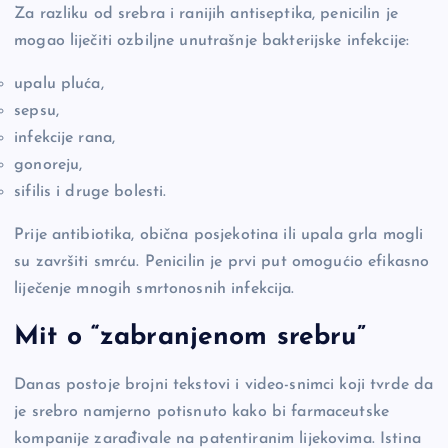
Za razliku od srebra i ranijih antiseptika, penicilin je
mogao liječiti ozbiljne unutrašnje bakterijske infekcije:
upalu pluća,
sepsu,
infekcije rana,
gonoreju,
sifilis i druge bolesti.
Prije antibiotika, obična posjekotina ili upala grla mogli
su završiti smrću. Penicilin je prvi put omogućio efikasno
liječenje mnogih smrtonosnih infekcija.
Mit o “zabranjenom srebru”
Danas postoje brojni tekstovi i video-snimci koji tvrde da
je srebro namjerno potisnuto kako bi farmaceutske
kompanije zarađivale na patentiranim lijekovima. Istina