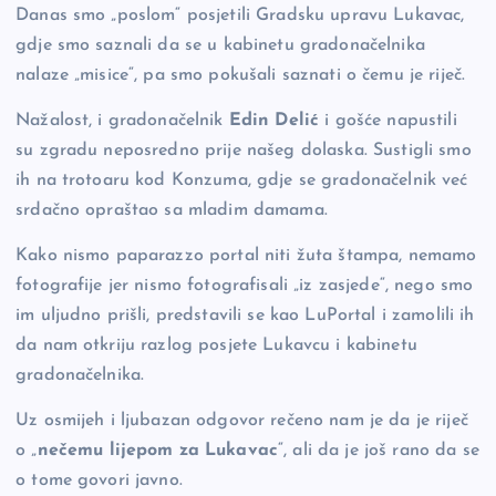
Danas smo „poslom“ posjetili Gradsku upravu Lukavac,
o
n
er
gdje smo saznali da se u kabinetu gradonačelnika
o
k
nalaze „misice“, pa smo pokušali saznati o čemu je riječ.
k
Nažalost, i gradonačelnik
Edin Delić
i gošće napustili
su zgradu neposredno prije našeg dolaska. Sustigli smo
ih na trotoaru kod Konzuma, gdje se gradonačelnik već
srdačno opraštao sa mladim damama.
Kako nismo paparazzo portal niti žuta štampa, nemamo
fotografije jer nismo fotografisali „iz zasjede“, nego smo
im uljudno prišli, predstavili se kao LuPortal i zamolili ih
da nam otkriju razlog posjete Lukavcu i kabinetu
gradonačelnika.
Uz osmijeh i ljubazan odgovor rečeno nam je da je riječ
o „
nečemu lijepom za Lukavac
“, ali da je još rano da se
o tome govori javno.