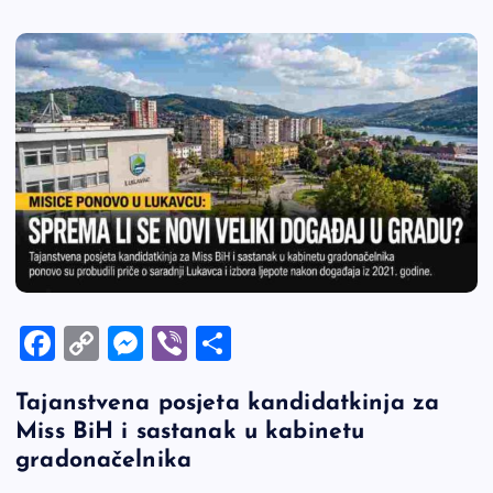
F
C
M
Vi
S
a
o
es
b
h
Tajanstvena posjeta kandidatkinja za
c
p
se
er
ar
Miss BiH i sastanak u kabinetu
e
y
n
e
gradonačelnika
b
Li
g