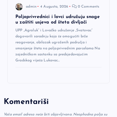
admin
4 Augusta, 2026
0 Comments
Poljoprivrednici i lovci udružuju snage
u zaštiti usjeva od šteta divljači
UPP „Agroluk“ i Lovačko udruženje „Svatovac“
dogovorili saradnju koja će omogućiti brže
reagovanje, obilazak ugroženih područja i
smanjenje šteta na poljoprivrednim parcelama Na
zajedničkom sastanku sa predsjedavajućim
Gradskog vijeća Lukavac…
Komentariši
Vaša email adresa neće biti objavljivana.
Neophodna polja su