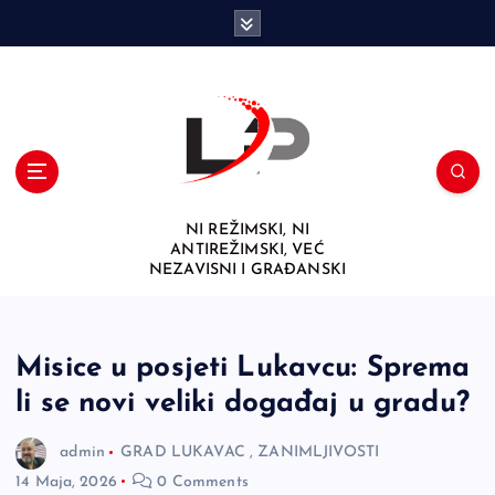
S
k
i
p
t
o
c
o
n
NI REŽIMSKI, NI
t
ANTIREŽIMSKI, VEĆ
e
NEZAVISNI I GRAĐANSKI
n
t
Misice u posjeti Lukavcu: Sprema
li se novi veliki događaj u gradu?
admin
GRAD LUKAVAC
,
ZANIMLJIVOSTI
14 Maja, 2026
0 Comments