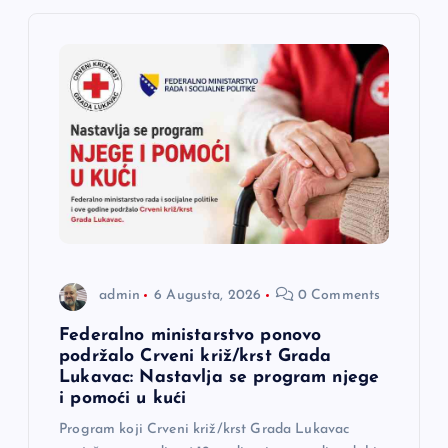
j
a
č
l
a
n
admin
6 Augusta, 2026
0 Comments
a
Federalno ministarstvo ponovo
podržalo Crveni križ/krst Grada
Lukavac: Nastavlja se program njege
k
i pomoći u kući
a
Program koji Crveni križ/krst Grada Lukavac