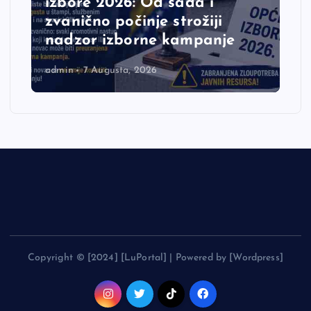
izbore 2026: Od sada i
zvanično počinje strožiji
nadzor izborne kampanje
admin
7 Augusta, 2026
Copyright © [2024] [LuPortal] | Powered by [Wordpress]