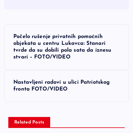
N
Počelo rušenje privatnih pomoćnih
a
objekata u centru Lukavca: Stanari
tvrde da su dobili pola sata da iznesu
v
stvari – FOTO/VIDEO
i
Nastavljeni radovi u ulici Patriotskog
g
fronta FOTO/VIDEO
a
c
Related Posts
i