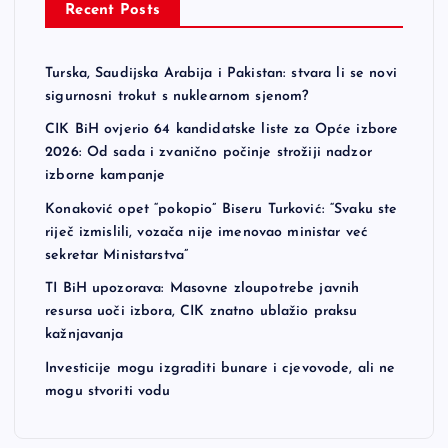
Recent Posts
Turska, Saudijska Arabija i Pakistan: stvara li se novi
sigurnosni trokut s nuklearnom sjenom?
CIK BiH ovjerio 64 kandidatske liste za Opće izbore
2026: Od sada i zvanično počinje strožiji nadzor
izborne kampanje
Konaković opet “pokopio” Biseru Turković: “Svaku ste
riječ izmislili, vozača nije imenovao ministar već
sekretar Ministarstva”
TI BiH upozorava: Masovne zloupotrebe javnih
resursa uoči izbora, CIK znatno ublažio praksu
kažnjavanja
Investicije mogu izgraditi bunare i cjevovode, ali ne
mogu stvoriti vodu