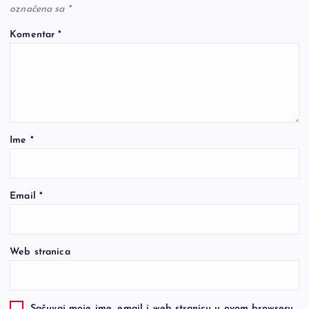
označena sa
*
Komentar
*
Ime
*
Email
*
Web stranica
Sačuvaj moje ime, email i web stranicu u ovom browseru