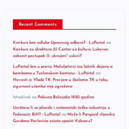
Recent Comments
Konkurs bez odluke Upravnog odbora? - LuPortal
na
Konkurs za direktora JU Centar za kulturu Lukavac:
zakonit postupak ili „skrojeni“ uslovi?
LuPortal bio u pravu: Maloljetnici iza lažnih dojava o
bombama u Tuzlanskom kantonu - LuPortal
na
Novosti iz Vlade TK: Provjere u školama TK u toku,
sigurnost učenika nije ugrožena
Istraživač
na
Pobuna Bošnjaka 1850. godine
Uništava li se planski i sistematski teška industrija u
Federaciji BiH? - LuPortal
na
Može li Pavgord vlasnika
Gordana Pavlovića zaista spasiti Koksaru?