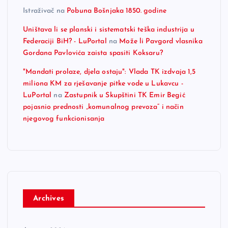
Istraživač
na
Pobuna Bošnjaka 1850. godine
Uništava li se planski i sistematski teška industrija u
Federaciji BiH? - LuPortal
na
Može li Pavgord vlasnika
Gordana Pavlovića zaista spasiti Koksaru?
"Mandati prolaze, djela ostaju": Vlada TK izdvaja 1,5
miliona KM za rješavanje pitke vode u Lukavcu -
LuPortal
na
Zastupnik u Skupštini TK Emir Begić
pojasnio prednosti „komunalnog prevoza“ i način
njegovog funkcionisanja
Archives