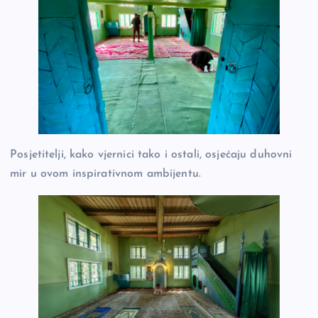
Posjetitelji, kako vjernici tako i ostali, osjećaju duhovni
mir u ovom inspirativnom ambijentu.