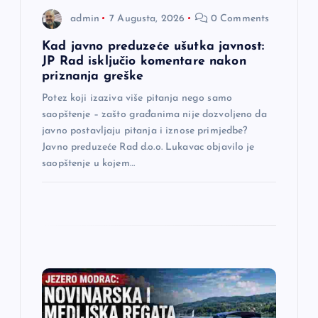
a
admin
7 Augusta, 2026
0 Comments
n
Kad javno preduzeće ušutka javnost:
JP Rad isključio komentare nakon
a
priznanja greške
Potez koji izaziva više pitanja nego samo
k
saopštenje – zašto građanima nije dozvoljeno da
javno postavljaju pitanja i iznose primjedbe?
a
Javno preduzeće Rad d.o.o. Lukavac objavilo je
saopštenje u kojem…