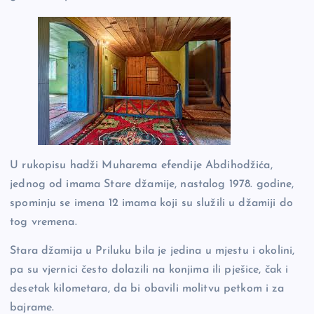
U rukopisu hadži Muharema efendije Abdihodžića,
jednog od imama Stare džamije, nastalog 1978. godine,
spominju se imena 12 imama koji su služili u džamiji do
tog vremena.
Stara džamija u Priluku bila je jedina u mjestu i okolini,
pa su vjernici često dolazili na konjima ili pješice, čak i
desetak kilometara, da bi obavili molitvu petkom i za
bajrame.