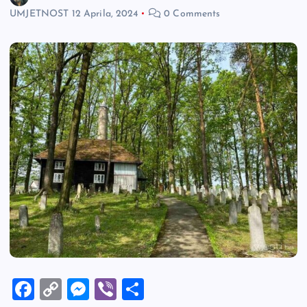
UMJETNOST
12 Aprila, 2024
0 Comments
F
C
M
Vi
S