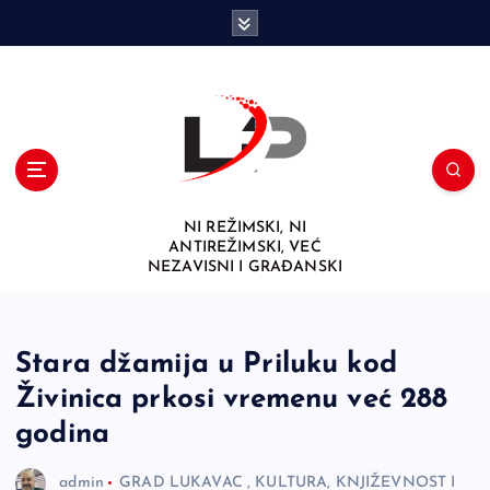
S
k
i
p
t
o
c
o
n
NI REŽIMSKI, NI
t
ANTIREŽIMSKI, VEĆ
e
NEZAVISNI I GRAĐANSKI
n
t
Stara džamija u Priluku kod
Živinica prkosi vremenu već 288
godina
admin
GRAD LUKAVAC
,
KULTURA, KNJIŽEVNOST I