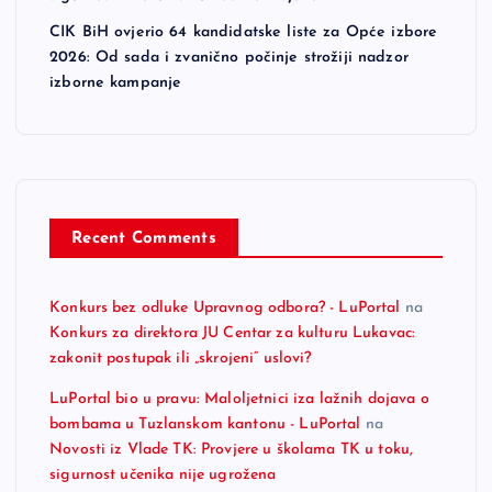
CIK BiH ovjerio 64 kandidatske liste za Opće izbore
2026: Od sada i zvanično počinje strožiji nadzor
izborne kampanje
Recent Comments
Konkurs bez odluke Upravnog odbora? - LuPortal
na
Konkurs za direktora JU Centar za kulturu Lukavac:
zakonit postupak ili „skrojeni“ uslovi?
LuPortal bio u pravu: Maloljetnici iza lažnih dojava o
bombama u Tuzlanskom kantonu - LuPortal
na
Novosti iz Vlade TK: Provjere u školama TK u toku,
sigurnost učenika nije ugrožena