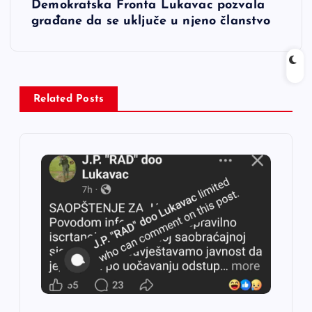
Demokratska Fronta Lukavac pozvala
i
građane da se uključe u njeno članstvo
g
a
Related Posts
c
i
j
a
č
l