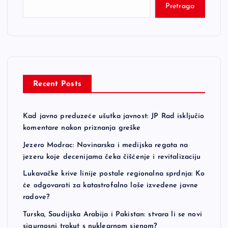
Pretraga
Recent Posts
Kad javno preduzeće ušutka javnost: JP Rad isključio
komentare nakon priznanja greške
Jezero Modrac: Novinarska i medijska regata na
jezeru koje decenijama čeka čišćenje i revitalizaciju
Lukavačke krive linije postale regionalna sprdnja: Ko
će odgovarati za katastrofalno loše izvedene javne
radove?
Turska, Saudijska Arabija i Pakistan: stvara li se novi
sigurnosni trokut s nuklearnom sjenom?