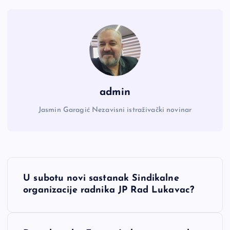
admin
Jasmin Garagić Nezavisni istraživački novinar
N
U subotu novi sastanak Sindikalne
a
organizacije radnika JP Rad Lukavac?
v