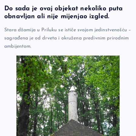
a
o
es
b
h
Do sada je ovaj objekat nekoliko puta
c
p
se
er
ar
obnavljan ali nije mijenjao izgled.
e
y
n
e
b
Li
g
Stara džamija u Priluku se ističe svojom jedinstvenošću –
sagrađena je od drveta i okružena predivnim prirodnim
o
n
er
ambijentom.
o
k
k