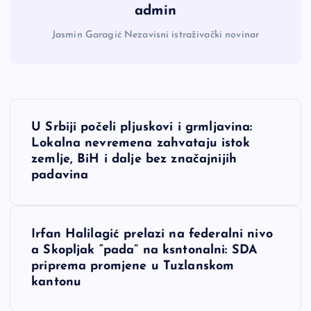
admin
Jasmin Garagić Nezavisni istraživački novinar
N
U Srbiji počeli pljuskovi i grmljavina:
a
Lokalna nevremena zahvataju istok
zemlje, BiH i dalje bez značajnijih
v
padavina
i
Irfan Halilagić prelazi na federalni nivo
g
a Skopljak “pada” na ksntonalni: SDA
priprema promjene u Tuzlanskom
a
kantonu