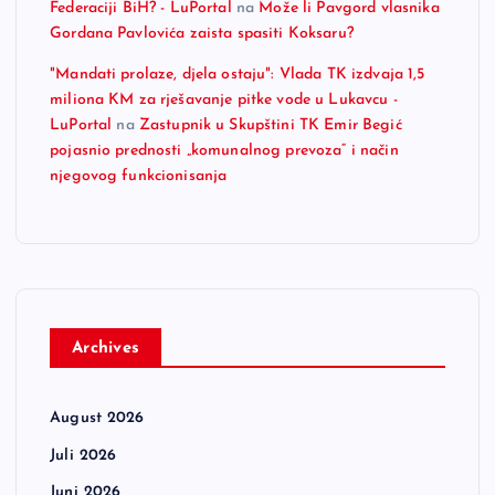
Federaciji BiH? - LuPortal
na
Može li Pavgord vlasnika
Gordana Pavlovića zaista spasiti Koksaru?
"Mandati prolaze, djela ostaju": Vlada TK izdvaja 1,5
miliona KM za rješavanje pitke vode u Lukavcu -
LuPortal
na
Zastupnik u Skupštini TK Emir Begić
pojasnio prednosti „komunalnog prevoza“ i način
njegovog funkcionisanja
Archives
August 2026
Juli 2026
Juni 2026