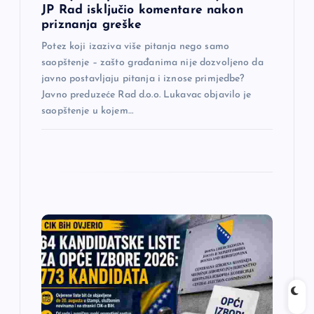
k
JP Rad isključio komentare nakon
priznanja greške
a
Potez koji izaziva više pitanja nego samo
saopštenje – zašto građanima nije dozvoljeno da
javno postavljaju pitanja i iznose primjedbe?
Javno preduzeće Rad d.o.o. Lukavac objavilo je
saopštenje u kojem…