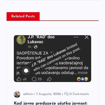
c
i
Related Posts
j
a
č
l
a
n
a
admin
7 Augusta, 2026
0 Comments
Kad javno preduzeće ušutka javnost: