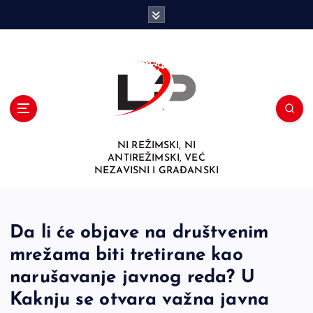
S
k
i
p
t
o
c
o
n
NI REŽIMSKI, NI
t
ANTIREŽIMSKI, VEĆ
e
NEZAVISNI I GRAĐANSKI
n
t
Da li će objave na društvenim
mrežama biti tretirane kao
narušavanje javnog reda? U
Kaknju se otvara važna javna