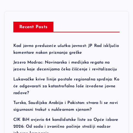
Recent Posts
Kad javno preduzeće ušutka javnost: JP Rad isključio
komentare nakon priznanja greške
Jezero Modrac: Novinarska i medijska regata na
jezeru koje decenijama čeka čišćenje i revitalizaciju
Lukavačke krive linije postale regionalna sprdnja: Ko
će odgovarati za katastrofalno loše izvedene javne
radove?
Turska, Saudijska Arabija i Pakistan: stvara li se novi
sigurnosni trokut s nuklearnom sjenom?
CIK BiH ovjerio 64 kandidatske liste za Opće izbore
2026: Od sada i zvanično počinje strožiji nadzor