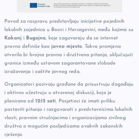
Povod za raspravu predstavljaju inicijative pojedinih
lokalnih zajednica u Bosni i Hercegovini, među kojima su
Kakanj
i
Bugojno
, koje zagovaraju da se internet
pravno definiše kao
javno mjesto
. Takva promjena
otvorila bi brojna pravna i društvena pitanja, uključujući
granice između ustavom zagarantovane slobode
izražavanja i zaštite javnog reda.
Organizatori pozivaju građane da prisustvuju događaju
i aktivno učestvuju u otvorenoj diskusiji, koja je
planirana od
12:15 sati
. Posjetioci će imati priliku
postaviti pitanja i razgovarati s predstavnicima lokalnih
vlasti, pravnim stručnjacima i organizacijama civilnog
društva o mogućim posljedicama ovakvih zakonskih
rješenja.