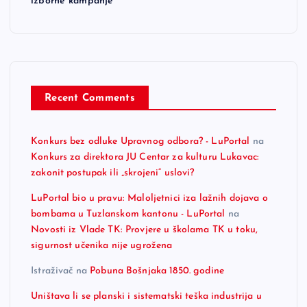
izborne kampanje
Recent Comments
Konkurs bez odluke Upravnog odbora? - LuPortal
na
Konkurs za direktora JU Centar za kulturu Lukavac:
zakonit postupak ili „skrojeni“ uslovi?
LuPortal bio u pravu: Maloljetnici iza lažnih dojava o
bombama u Tuzlanskom kantonu - LuPortal
na
Novosti iz Vlade TK: Provjere u školama TK u toku,
sigurnost učenika nije ugrožena
Istraživač
na
Pobuna Bošnjaka 1850. godine
Uništava li se planski i sistematski teška industrija u