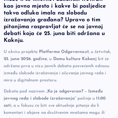
c
p
se
er
ar
kao javno mjesto i kakve bi posljedice
e
y
n
e
takva odluka imala na slobodu
b
Li
g
izražavanja građana? Upravo o tim
o
n
er
pitanjima raspravljat će se na javnoj
debati koja će 25. juna biti održana u
o
k
Kaknju.
k
U okviru projekta
Platforma Odgovorno.st
, u četvrtak,
25. juna 2026. godine
, u
Domu kulture Kakanj
bit će
održana prva u nizu javnih debata posvećenih odnosu
između slobode izražavanja i očuvanja javnog reda i
mira u digitalnom prostoru.
Debata pod nazivom
„Ko je odgovoran? – Između
javnog reda i slobode izražavanja“
počinje u
11:00
sati
, a u fokusu će biti sve aktuelnije pitanje da li
komentari i objave na društvenim mrežama mogu ili