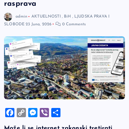
rasprava
admin
AKTUELNOSTI
,
BiH
,
LJUDSKA PRAVA I
SLOBODE
23 Juna, 2026
0 Comments
F
C
M
Vi
S
a
o
es
b
h
Može li se internet zakonski tretirati