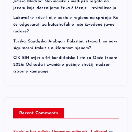
Jezero Modrac: Novinarska i medijska regata na
jezeru koje decenijama čeka čišćenje i revitalizaciju
Lukavačke krive linije postale regionalna sprdnja: Ko
će odgovarati za katastrofalno loše izvedene javne
radove?
Turska, Saudijska Arabija i Pakistan: stvara li se novi
sigurnosni trokut s nuklearnom sjenom?
CIK BiH ovjerio 64 kandidatske liste za Opće izbore
2026: Od sada i zvanično počinje strožiji nadzor
izborne kampanje
Recent Comments
Konkurs bez odluke Upravnog odbora? - LuPortal
na