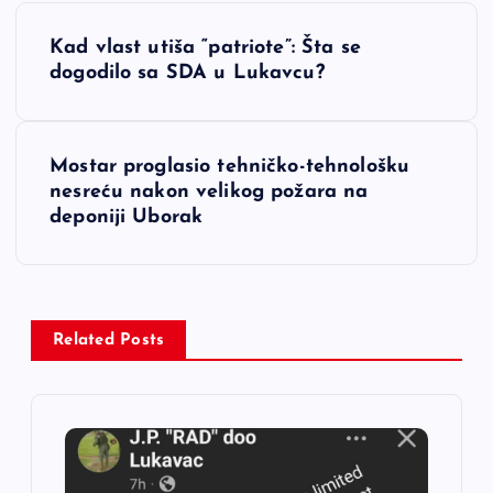
N
Kad vlast utiša “patriote”: Šta se
a
dogodilo sa SDA u Lukavcu?
v
Mostar proglasio tehničko-tehnološku
i
nesreću nakon velikog požara na
deponiji Uborak
g
a
c
Related Posts
i
j