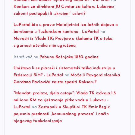
Konkurs za direktora JU Centar za kulturu Lukavac:
zakonit postupak ili „skrojeni“ uslovi?
LuPortal bio u pravu: Maloljetnici iza lažnih dojava o
bombama u Tuzlanskom kantonu - LuPortal
na
Novosti iz Vlade TK: Provjere u školama TK u toku,
sigurnost učenika nije ugrožena
Istraživač
na
Pobuna Bošnjaka 1850. godine
Uništava li se planski i sistematski teška industrija u
Federaciji BiH? - LuPortal
na
Može li Pavgord vlasnika
Gordana Pavlovića zaista spasiti Koksaru?
"Mandati prolaze, djela ostaju": Vlada TK izdvaja 1,5
miliona KM za rješavanje pitke vode u Lukavcu -
LuPortal
na
Zastupnik u Skupštini TK Emir Begić
pojasnio prednosti „komunalnog prevoza“ i način
njegovog funkcionisanja