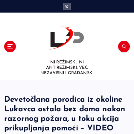
S
k
i
p
t
o
c
o
n
NI REŽIMSKI, NI
t
ANTIREŽIMSKI, VEĆ
e
NEZAVISNI I GRAĐANSKI
n
t
Devetočlana porodica iz okoline
Lukavca ostala bez doma nakon
razornog požara, u toku akcija
prikupljanja pomoći – VIDEO