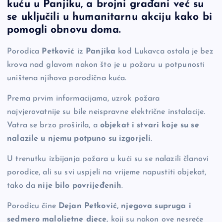
kuću u Panjiku, a brojni građani već su
e
y
n
e
se uključili u humanitarnu akciju kako bi
b
Li
g
pomogli obnovu doma.
o
n
er
Porodica
Petković
iz
Panjika
kod Lukavca ostala je bez
o
k
krova nad glavom nakon što je u požaru u potpunosti
k
uništena njihova porodična kuća.
Prema prvim informacijama, uzrok požara
najvjerovatnije su bile neispravne električne instalacije.
Vatra se brzo proširila, a
objekat i stvari koje su se
nalazile u njemu potpuno su izgorjeli
.
U trenutku izbijanja požara u kući su se nalazili članovi
porodice, ali su svi uspjeli na vrijeme napustiti objekat,
tako da
nije bilo povrijeđenih
.
Porodicu čine
Dejan Petković, njegova supruga i
sedmero maloljetne djece
, koji su nakon ove nesreće