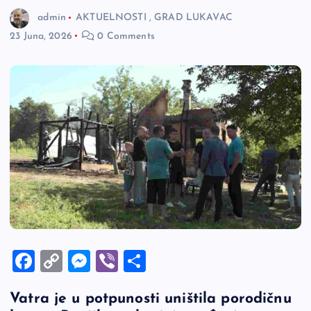
admin
AKTUELNOSTI
,
GRAD LUKAVAC
23 Juna, 2026
0 Comments
F
C
M
Vi
S
a
o
es
b
h
Vatra je u potpunosti uništila porodičnu
c
p
se
er
ar