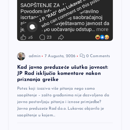
a
č
l
a
admin
7 Augusta, 2026
0 Comments
n
Kad javno preduzeće ušutka javnost:
a
JP Rad isključio komentare nakon
priznanja greške
k
Potez koji izaziva više pitanja nego samo
saopštenje – zašto građanima nije dozvoljeno da
a
javno postavljaju pitanja i iznose primjedbe?
Javno preduzeće Rad d.o.o. Lukavac objavilo je
saopštenje u kojem…