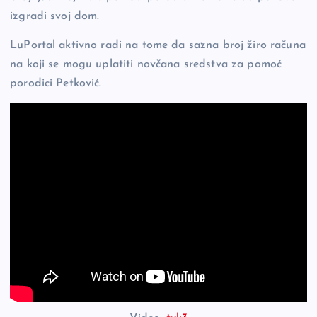
izgradi svoj dom.
LuPortal aktivno radi na tome da sazna broj žiro računa
na koji se mogu uplatiti novčana sredstva za pomoć
porodici Petković.