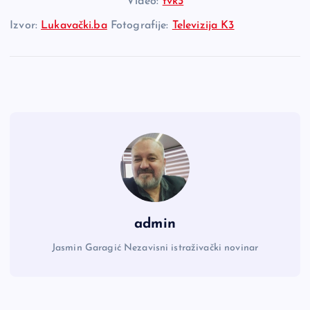
Video:
tvk3
Izvor:
Lukavački.ba
Fotografije:
Televizija K3
admin
Jasmin Garagić Nezavisni istraživački novinar