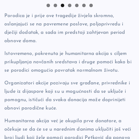
Porodica je i prije ove tragedije živjela skromno,
oslanjajući se na povremene poslove, poljoprivredu i
dječiji dodatak, a sada im predstoji zahtjevan period
obnove doma.
Istovremeno, pokrenuta je humanitarna akcija s ciljem
prikupljanja novčanih sredstava i druge pomoći kako bi
se porodici omogućio povratak normalnom životu.
Organizatori akcije pozivaju sve građane, privrednike i
ljude iz dijaspore koji su u mogućnosti da se uključe i
pomognu, ističući da svaka donacija može doprinijeti
obnovi porodične kuće.
Humanitarna akcija već je okupila prve donatore, a
očekuje se da će se u narednim danima uključiti još veći
broj ljudi koji žele pomoći porodici Petković da ponovo