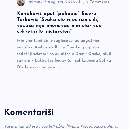
admin
7 Augusta, 2026
0 Comments
Konaković opet “pokopio” Biseru
Turković: “Svaku ste riječ izmislili,
vozača nije imenovao ministar već
sekretar Ministarstva”
Ministar tvrdi da je saglasnost za angažman
vozača u Ambasadi BiH u Danskoj potpisao
tadašnji sekretar po ovlaštenju Damir Đanko, bivši
savjetnik Bakira Izetbegovića i šef kabineta Šefika
Džaferovića, odbacujući…
Komentariši
Vaša email adresa neće biti objavljivana.
Neophodna polja su