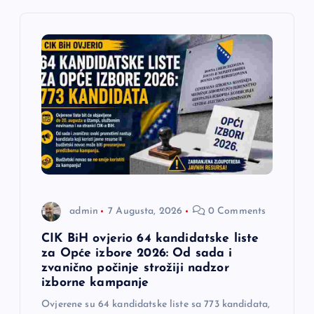
j
a
č
l
a
n
admin
7 Augusta, 2026
0 Comments
a
CIK BiH ovjerio 64 kandidatske liste
za Opće izbore 2026: Od sada i
k
zvanično počinje strožiji nadzor
izborne kampanje
a
Ovjerene su 64 kandidatske liste sa 773 kandidata,