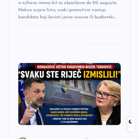
a njihova imena bit će objavljena do 20. augusta.
Nakon ovjere lista, svaki promotivni nastup
kandidata koji koristi javne resurse ili budžetski…