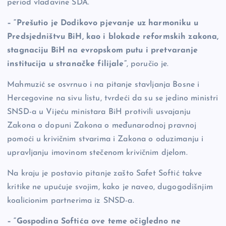
period vladavine SDA.
– “Prešutio je Dodikovo pjevanje uz harmoniku u
Predsjedništvu BiH, kao i blokade reformskih zakona,
stagnaciju BiH na evropskom putu i pretvaranje
institucija u stranačke filijale”
, poručio je.
Mahmuzić se osvrnuo i na pitanje stavljanja Bosne i
Hercegovine na sivu listu, tvrdeći da su se jedino ministri
SNSD-a u Vijeću ministara BiH protivili usvajanju
Zakona o dopuni Zakona o međunarodnoj pravnoj
pomoći u krivičnim stvarima i Zakona o oduzimanju i
upravljanju imovinom stečenom krivičnim djelom.
Na kraju je postavio pitanje zašto Safet Softić takve
kritike ne upućuje svojim, kako je naveo, dugogodišnjim
koalicionim partnerima iz SNSD-a.
– “Gospodina Softića ove teme očigledno ne