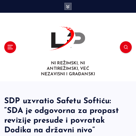
S
k
i
p
t
o
c
o
n
NI REŽIMSKI, NI
t
ANTIREŽIMSKI, VEĆ
e
NEZAVISNI I GRAĐANSKI
n
t
SDP uzvratio Safetu Softiću:
“SDA je odgovorna za propast
revizije presude i povratak
Dodika na državni nivo”