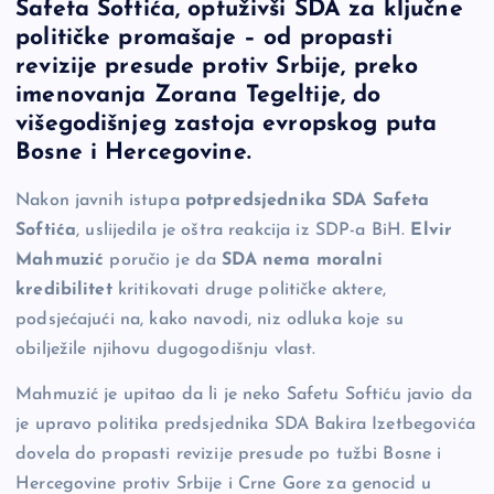
Safeta Softića, optuživši SDA za ključne
e
y
n
e
političke promašaje – od propasti
b
Li
g
revizije presude protiv Srbije, preko
o
n
er
imenovanja Zorana Tegeltije, do
višegodišnjeg zastoja evropskog puta
o
k
Bosne i Hercegovine.
k
Nakon javnih istupa
potpredsjednika SDA Safeta
Softića
, uslijedila je oštra reakcija iz SDP-a BiH.
Elvir
Mahmuzić
poručio je da
SDA nema moralni
kredibilitet
kritikovati druge političke aktere,
podsjećajući na, kako navodi, niz odluka koje su
obilježile njihovu dugogodišnju vlast.
Mahmuzić je upitao da li je neko Safetu Softiću javio da
je upravo politika predsjednika SDA Bakira Izetbegovića
dovela do propasti revizije presude po tužbi Bosne i
Hercegovine protiv Srbije i Crne Gore za genocid u