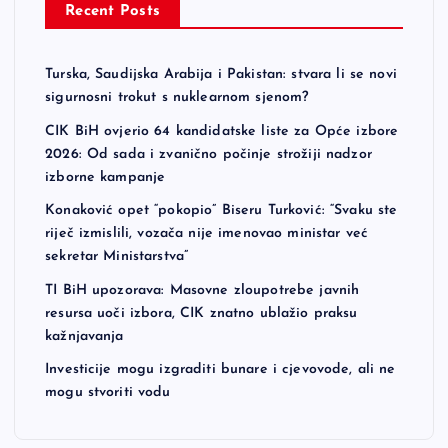
Recent Posts
Turska, Saudijska Arabija i Pakistan: stvara li se novi
sigurnosni trokut s nuklearnom sjenom?
CIK BiH ovjerio 64 kandidatske liste za Opće izbore
2026: Od sada i zvanično počinje strožiji nadzor
izborne kampanje
Konaković opet “pokopio” Biseru Turković: “Svaku ste
riječ izmislili, vozača nije imenovao ministar već
sekretar Ministarstva”
TI BiH upozorava: Masovne zloupotrebe javnih
resursa uoči izbora, CIK znatno ublažio praksu
kažnjavanja
Investicije mogu izgraditi bunare i cjevovode, ali ne
mogu stvoriti vodu