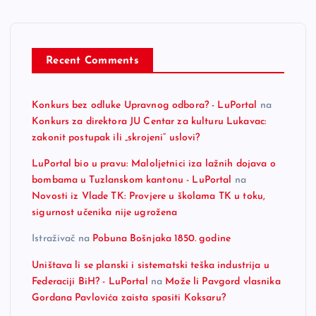
Recent Comments
Konkurs bez odluke Upravnog odbora? - LuPortal
na
Konkurs za direktora JU Centar za kulturu Lukavac:
zakonit postupak ili „skrojeni“ uslovi?
LuPortal bio u pravu: Maloljetnici iza lažnih dojava o
bombama u Tuzlanskom kantonu - LuPortal
na
Novosti iz Vlade TK: Provjere u školama TK u toku,
sigurnost učenika nije ugrožena
Istraživač
na
Pobuna Bošnjaka 1850. godine
Uništava li se planski i sistematski teška industrija u
Federaciji BiH? - LuPortal
na
Može li Pavgord vlasnika
Gordana Pavlovića zaista spasiti Koksaru?