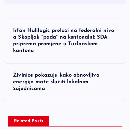
N
Irfan Halilagić prelazi na federalni nivo
a
a Skopljak “pada” na ksntonalni: SDA
priprema promjene u Tuzlanskom
v
kantonu
i
Živinice pokazuju kako obnovljiva
g
energija može služiti lokalnim
zajednicama
a
c
i
Related Posts