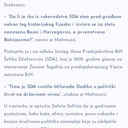
Srebrenici.
– “Da li je iko iz rukovodstva SDA stao pred građane
nakon tog historijskog fijaska i izvinio se za štetu
nanesenu Bosni i Hercegovini, a prvenstveno
Bošnjacima?”
, naveo je Mahmuzić.
Podsjetio je i na odluku bivšeg člana Predsjedništva BiH
Šefika Džaferovića (SDA), koji je 2019. godine glasao za
imenovanje Zorana Tegeltije za predsjedavajućeg Vijeća
ministara BiH.
– “Time je SDA vratila Milorada Dodika u politički
život na državnom nivou”
, istakao je Mahmuzić.
U nastavku je optužio Safeta Softića da je godinama
prešućivao, kako kaže, afere, sumnjive javne nabavke i
brojne društveno-političke anomalije koje su obilježile