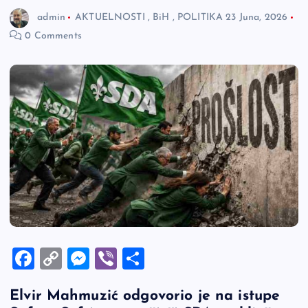
admin
AKTUELNOSTI
,
BiH
,
POLITIKA
23 Juna, 2026
0 Comments
F
C
M
Vi
S
a
o
es
b
h
Elvir Mahmuzić odgovorio je na istupe
c
p
se
er
ar