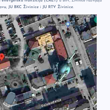
a energetsku tranziciju (CAET)
u BiH, Živinice razvijaju
avu
,
JU BKC Živinice
i
JU RTV Živinice
.