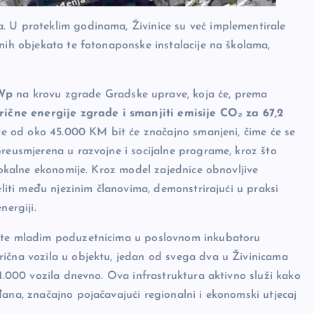
. U proteklim godinama, Živinice su već implementirale
vnih objekata te fotonaponske instalacije na školama,
kWp
na krovu zgrade Gradske uprave, koja će, prema
trične energije zgrade i smanjiti emisije CO₂ za 67,2
gije od oko 45.000 KM bit će značajno smanjeni, čime će se
preusmjerena u razvojne i socijalne programe, kroz što
 lokalne ekonomije. Kroz model zajednice obnovljive
eliti među njezinim članovima, demonstrirajući u praksi
nergiji.
e te mladim poduzetnicima u poslovnom inkubatoru
rična vozila u objektu, jedan od svega dva u Živinicama
1.000 vozila dnevno. Ova infrastruktura aktivno služi kako
đana, značajno pojačavajući regionalni i ekonomski utjecaj