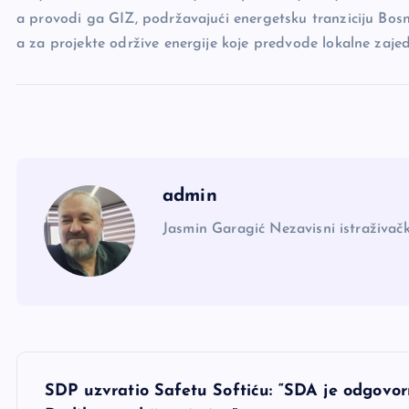
a provodi ga GIZ, podržavajući energetsku tranziciju Bos
a za projekte održive energije koje predvode lokalne zaje
admin
Jasmin Garagić Nezavisni istraživačk
N
SDP uzvratio Safetu Softiću: “SDA je odgovor