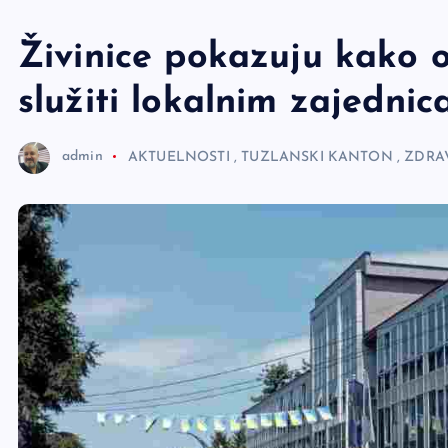
e
r
Živinice pokazuju kako 
služiti lokalnim zajedni
admin
AKTUELNOSTI
,
TUZLANSKI KANTON
,
ZDRAV