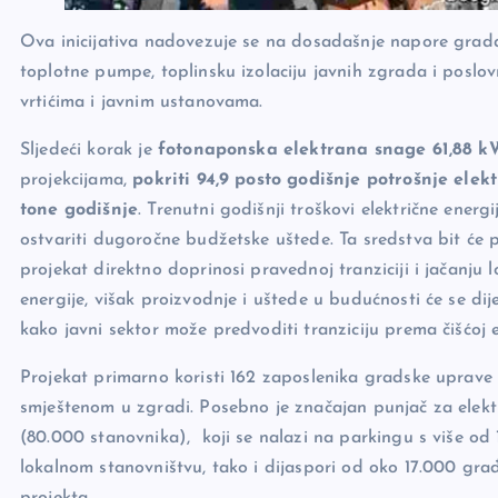
Ova inicijativa nadovezuje se na dosadašnje napore grada
toplotne pumpe, toplinsku izolaciju javnih zgrada i poslo
vrtićima i javnim ustanovama.
Sljedeći korak je
fotonaponska elektrana snage 61,88 
projekcijama,
pokriti 94,9 posto godišnje potrošnje elek
tone godišnje
. Trenutni godišnji troškovi električne ener
ostvariti dugoročne budžetske uštede. Ta sredstva bit će 
projekat direktno doprinosi pravednoj tranziciji i jačanju
energije, višak proizvodnje i uštede u budućnosti će se dij
kako javni sektor može predvoditi tranziciju prema čišćoj e
Projekat primarno koristi 162 zaposlenika gradske uprav
smještenom u zgradi. Posebno je značajan punjač za elekt
(80.000 stanovnika), koji se nalazi na parkingu s više od 
lokalnom stanovništvu, tako i dijaspori od oko 17.000 gra
projekta.