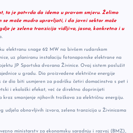
t, to je potvrda da idemo u pravom smjeru. Želimo
m se može mudro upravljati, i da javni sektor može
je je zelena tranzicija vidljiva, jasna, konkretna i u
a.
onsku elektranu snage 62 MW na bivšem rudarskom
nice, uz planiranu instalaciju fotonaponske elektrane na
bjektu JP Sportska dvorana Živinice. Ovaj sistem poslužit
ednice u gradu. Dio proizvedene električne energije
k će dio biti usmjeren za podršku četiri domaćinstva s pet i
ski i ekološki efekat, već će direktno doprinijeti
 kroz smanjenje njihovih troškova za električnu energiju.
g udjela obnovljivih izvora, zelena tranzicija u Živinicama
avezno ministarstv za ekonomsku saradnju i razvoj (BMZ),