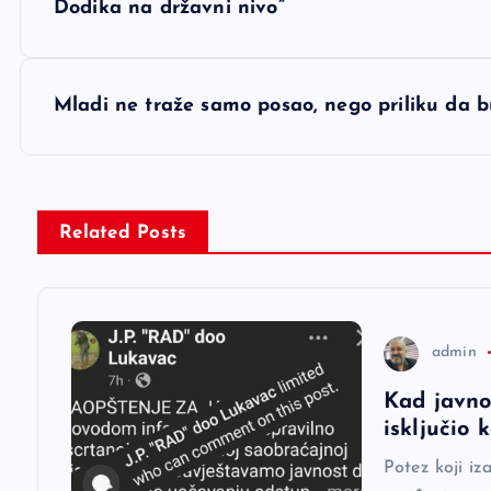
a
Dodika na državni nivo”
v
Mladi ne traže samo posao, nego priliku da b
i
g
Related Posts
a
c
admin
i
Kad javno
isključio
j
Potez koji iz