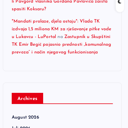
li Pavgord vlasnika Gordana Pavlovića zaista
spasiti Koksaru?
"Mandati prolaze, djela ostaju": Vlada TK
izdvaja 1,5 miliona KM za rješavanje pitke vode
u Lukavcu - LuPortal
na
Zastupnik u Skupštini
TK Emir Begić pojasnio prednosti „komunalnog
prevoza“ i način njegovog funkcionisanja
Archives
August 2026