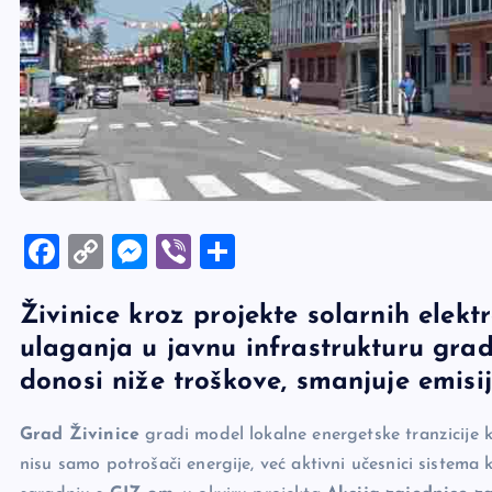
F
C
M
Vi
S
a
o
es
b
h
Živinice kroz projekte solarnih elekt
c
p
se
er
ar
ulaganja u javnu infrastrukturu grad
e
y
n
e
donosi niže troškove, smanjuje emisi
b
Li
g
o
n
er
Grad Živinice
gradi model lokalne energetske tranzicije k
o
k
nisu samo potrošači energije, već aktivni učesnici sistema k