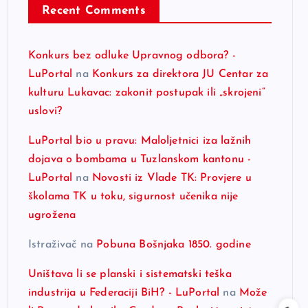
Recent Comments
Konkurs bez odluke Upravnog odbora? -
LuPortal
na
Konkurs za direktora JU Centar za
kulturu Lukavac: zakonit postupak ili „skrojeni“
uslovi?
LuPortal bio u pravu: Maloljetnici iza lažnih
dojava o bombama u Tuzlanskom kantonu -
LuPortal
na
Novosti iz Vlade TK: Provjere u
školama TK u toku, sigurnost učenika nije
ugrožena
Istraživač
na
Pobuna Bošnjaka 1850. godine
Uništava li se planski i sistematski teška
industrija u Federaciji BiH? - LuPortal
na
Može