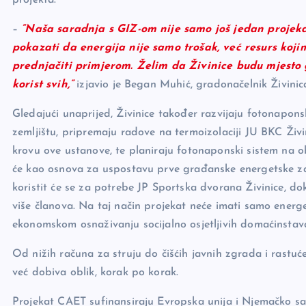
–
“Naša saradnja s GIZ-om nije samo još jedan projeka
pokazati da energija nije samo trošak, već resurs koji
prednjačiti primjerom. Želim da Živinice budu mjesto gd
korist svih,”
izjavio je Began Muhić, gradonačelnik Živinic
Gledajući unaprijed, Živinice također razvijaju fotonap
zemljištu, pripremaju radove na termoizolaciji JU BKC Živi
krovu ove ustanove, te planiraju fotonaponski sistem na o
će kao osnova za uspostavu prve građanske energetske zaj
koristit će se za potrebe JP Sportska dvorana Živinice, do
više članova. Na taj način projekat neće imati samo energet
ekonomskom osnaživanju socijalno osjetljivih domaćinstava
Od nižih računa za struju do čišćih javnih zgrada i rastuće
već dobiva oblik, korak po korak.
Projekat CAET sufinansiraju Evropska unija i Njemačko s