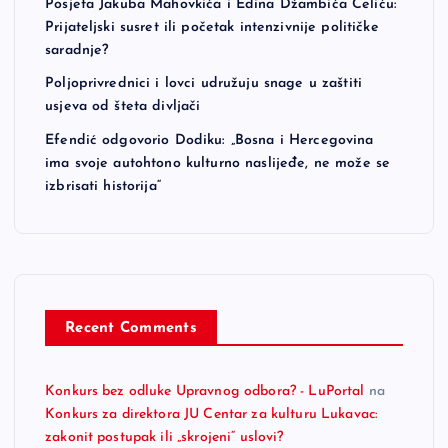
Posjeta Jakuba Mahovkića i Edina Džambića Čeliću:
Prijateljski susret ili početak intenzivnije političke
saradnje?
Poljoprivrednici i lovci udružuju snage u zaštiti
usjeva od šteta divljači
Efendić odgovorio Dodiku: „Bosna i Hercegovina
ima svoje autohtono kulturno naslijeđe, ne može se
izbrisati historija“
Recent Comments
Konkurs bez odluke Upravnog odbora? - LuPortal
na
Konkurs za direktora JU Centar za kulturu Lukavac:
zakonit postupak ili „skrojeni“ uslovi?