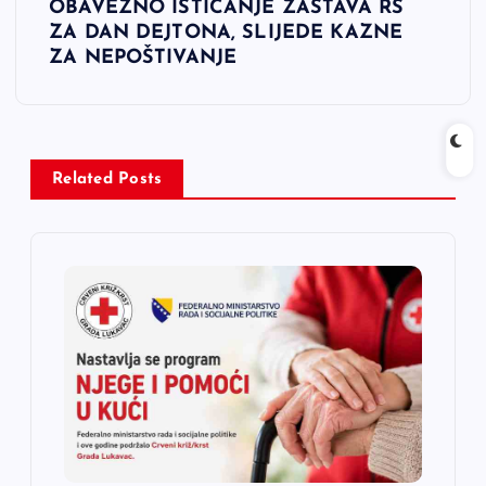
OBAVEZNO ISTICANJE ZASTAVA RS
g
ZA DAN DEJTONA, SLIJEDE KAZNE
ZA NEPOŠTIVANJE
a
c
i
Related Posts
j
a
č
l
a