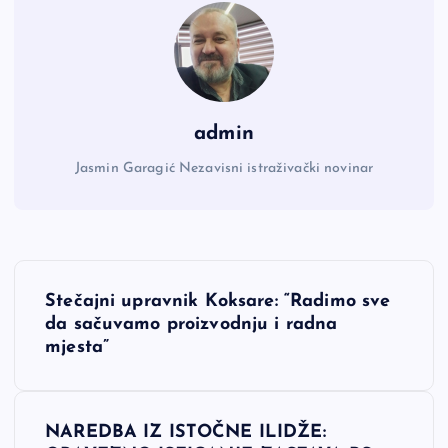
admin
Jasmin Garagić Nezavisni istraživački novinar
N
Stečajni upravnik Koksare: “Radimo sve
a
da sačuvamo proizvodnju i radna
mjesta”
v
i
NAREDBA IZ ISTOČNE ILIDŽE: