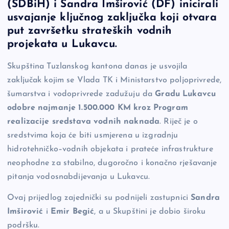
(SDBiH) i Sandra Imširović (DF) inicirali
e
y
n
e
usvajanje ključnog zaključka koji otvara
b
Li
g
put završetku strateških vodnih
o
n
er
projekata u Lukavcu.
o
k
Skupština Tuzlanskog kantona danas je usvojila
k
zaključak kojim se Vlada TK i Ministarstvo poljoprivrede,
šumarstva i vodoprivrede zadužuju da
Gradu Lukavcu
odobre najmanje 1.500.000 KM kroz Program
realizacije sredstava vodnih naknada
. Riječ je o
sredstvima koja će biti usmjerena u izgradnju
hidrotehničko–vodnih objekata i prateće infrastrukture
neophodne za stabilno, dugoročno i konačno rješavanje
pitanja vodosnabdijevanja u Lukavcu.
Ovaj prijedlog zajednički su podnijeli zastupnici
Sandra
Imširović
i
Emir Begić
, a u Skupštini je dobio široku
podršku.