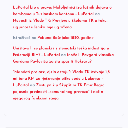
LuPortal bio u pravu: Maloljetnici iza lažnih dojava o
bombama u Tuzlanskom kantonu - LuPortal
na
Novosti iz Vlade TK: Provjere u školama TK u toku,
sigurnost učenika nije ugrožena
Istraživač
na
Pobuna Bošnjaka 1850. godine
Uništava li se planski i sistematski teška industrija u
Federaciji BiH? - LuPortal
na
Može li Pavgord vlasnika
Gordana Pavlovića zaista spasiti Koksaru?
"Mandati prolaze, djela ostaju": Vlada TK izdvaja 1,5
miliona KM za rješavanje pitke vode u Lukavcu -
LuPortal
na
Zastupnik u Skupštini TK Emir Begić
pojasnio prednosti „komunalnog prevoza“ i način
njegovog funkcionisanja