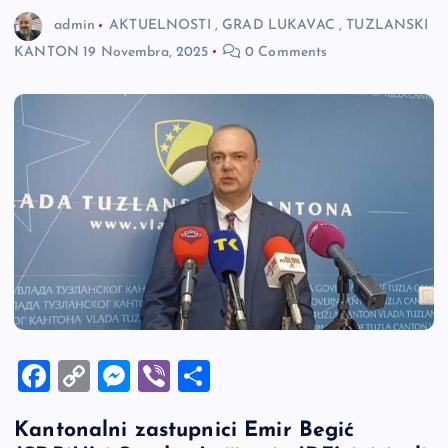
admin
AKTUELNOSTI
,
GRAD LUKAVAC
,
TUZLANSKI
KANTON
19 Novembra, 2025
0 Comments
F
C
M
Vi
S
a
o
es
b
h
Kantonalni zastupnici Emir Begić
c
p
se
er
ar