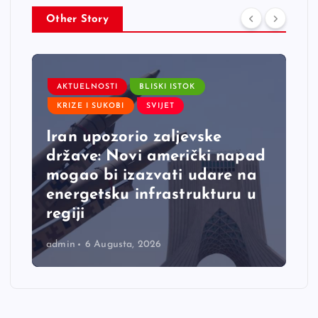
Other Story
AKTUELNOSTI
BLISKI ISTOK
KRIZE I SUKOBI
SVIJET
Iran upozorio zaljevske
države: Novi američki napad
mogao bi izazvati udare na
energetsku infrastrukturu u
regiji
admin
6 Augusta, 2026