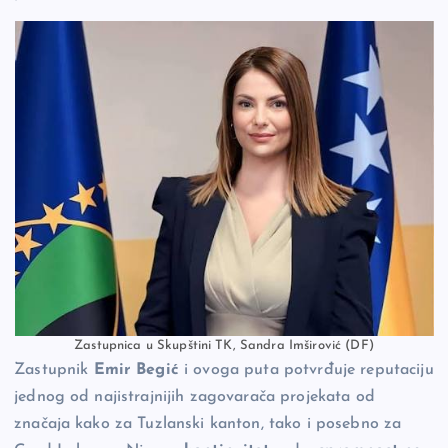
Zastupnica u Skupštini TK, Sandra Imširović (DF)
Zastupnik
Emir Begić
i ovoga puta potvrđuje reputaciju
jednog od najistrajnijih zagovarača projekata od
značaja kako za Tuzlanski kanton, tako i posebno za