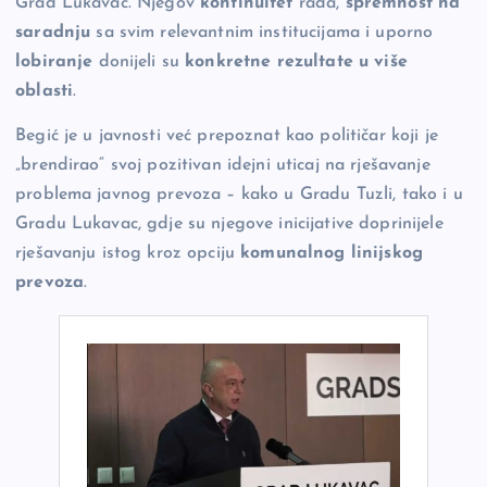
Grad Lukavac. Njegov
kontinuitet
rada,
spremnost na
saradnju
sa svim relevantnim institucijama i uporno
lobiranje
donijeli su
konkretne rezultate u više
oblasti
.
Begić je u javnosti već prepoznat kao političar koji je
„brendirao“ svoj pozitivan idejni uticaj na rješavanje
problema javnog prevoza – kako u Gradu Tuzli, tako i u
Gradu Lukavac, gdje su njegove inicijative doprinijele
rješavanju istog kroz opciju
komunalnog linijskog
prevoza
.