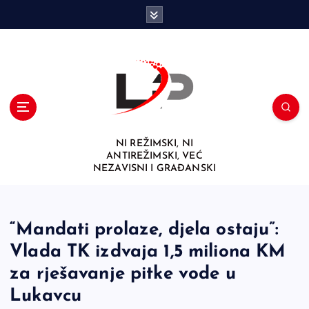
S
k
i
p
t
o
c
o
n
NI REŽIMSKI, NI
t
ANTIREŽIMSKI, VEĆ
e
NEZAVISNI I GRAĐANSKI
n
t
“Mandati prolaze, djela ostaju”:
Vlada TK izdvaja 1,5 miliona KM
za rješavanje pitke vode u
Lukavcu