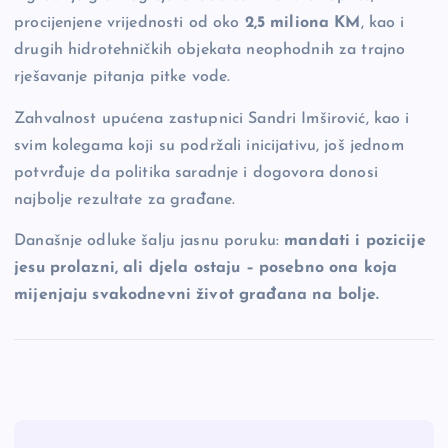
procijenjene vrijednosti od oko
2,5 miliona KM
, kao i
drugih hidrotehničkih objekata neophodnih za trajno
rješavanje pitanja pitke vode.
Zahvalnost upućena zastupnici Sandri Imširović, kao i
svim kolegama koji su podržali inicijativu, još jednom
potvrđuje da politika saradnje i dogovora donosi
najbolje rezultate za građane.
Današnje odluke šalju jasnu poruku:
mandati i pozicije
jesu prolazni, ali djela ostaju – posebno ona koja
mijenjaju svakodnevni život građana na bolje.