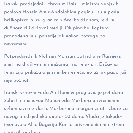
Iranski predsjednik Ebrahim Raisi i ministar vanjskih
o
n
er
poslova Hosein Amir-Abdolahian poginuli su u padu
o
k
helikoptera blizu granice s Azerbajdžanom, rekli su
k
dužnosnici i državni mediji. Olupina helikoptera
pronađena je u ponedjeljak nakon potrage po
nevremenu.
Potpredsjednik Mohsen Mansuri potvrdio je Raisijevu
smrt na društvenim mrežama i na televiziji. Državna
televizija prikazala je snimke nesreće, no uzrok pada još
nije poznat.
Iranski vrhovni vođa Ali Hamnei proglasio je pet dana
žalosti i imenovao Mohameda Mokbera privremenim
šefom izvršne vlasti. Mokber mora organizirati izbore za
novog predsjednika unutar 50 dana. Vlada je također
imenovala Alija Bagerija Kanija privremenim ministrom
vanjskih poslova.