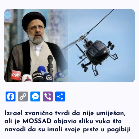
F
C
M
Vi
S
a
o
es
b
h
Izrael zvanično tvrdi da nije umiješan,
c
p
se
er
ar
ali je MOSSAD objavio sliku vuka što
e
y
n
e
navodi da su imali svoje prste u pogibiji
b
Li
g