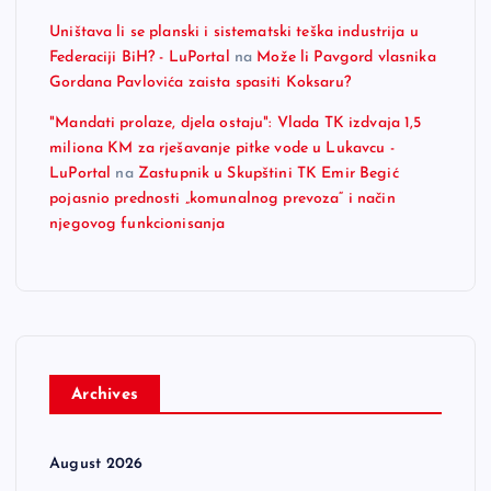
Uništava li se planski i sistematski teška industrija u
Federaciji BiH? - LuPortal
na
Može li Pavgord vlasnika
Gordana Pavlovića zaista spasiti Koksaru?
"Mandati prolaze, djela ostaju": Vlada TK izdvaja 1,5
miliona KM za rješavanje pitke vode u Lukavcu -
LuPortal
na
Zastupnik u Skupštini TK Emir Begić
pojasnio prednosti „komunalnog prevoza“ i način
njegovog funkcionisanja
Archives
August 2026