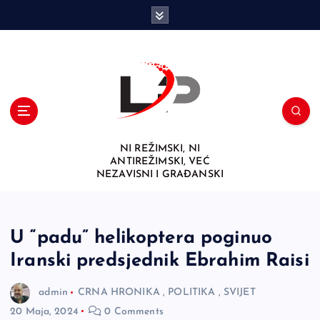
S
k
i
p
t
o
c
o
n
NI REŽIMSKI, NI
t
ANTIREŽIMSKI, VEĆ
e
NEZAVISNI I GRAĐANSKI
n
t
U “padu” helikoptera poginuo
Iranski predsjednik Ebrahim Raisi
admin
CRNA HRONIKA
,
POLITIKA
,
SVIJET
20 Maja, 2024
0 Comments