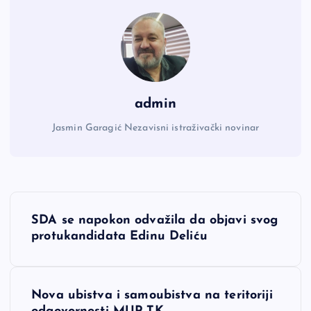
admin
Jasmin Garagić Nezavisni istraživački novinar
N
SDA se napokon odvažila da objavi svog
a
protukandidata Edinu Deliću
v
Nova ubistva i samoubistva na teritoriji
i