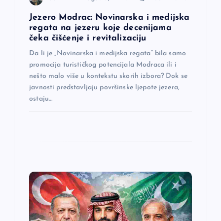
n
Jezero Modrac: Novinarska i medijska
regata na jezeru koje decenijama
a
čeka čišćenje i revitalizaciju
Da li je „Novinarska i medijska regata“ bila samo
k
promocija turističkog potencijala Modraca ili i
nešto malo više u kontekstu skorih izbora? Dok se
a
javnosti predstavljaju površinske ljepote jezera,
ostaju…