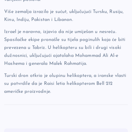
Više zemalja izrazilo je sućut, uključujući Tursku, Rusiju,
Kinu, Indiju, Pakistan i Libanon.
Izrael je naravno, izjavio da nije umiješan u nesreću.
Spasilačke ekipe pronašle su tijela poginulih koja će biti
prevezena u Tabriz. U helikopteru su bili i drugi visoki
dužnosnici, uključujući ajatolaha Mohammad Ali Al-e
Hashema i generala Malek Rahmatija.
Turski dron otkrio je olupinu helikoptera, a iranske vlasti
su potvrdile da je Raisi letio helikopterom Bell 212
američke proizvodnje.