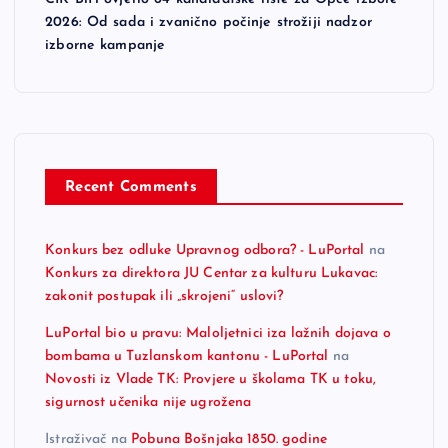
2026: Od sada i zvanično počinje strožiji nadzor
izborne kampanje
Recent Comments
Konkurs bez odluke Upravnog odbora? - LuPortal
na
Konkurs za direktora JU Centar za kulturu Lukavac:
zakonit postupak ili „skrojeni“ uslovi?
LuPortal bio u pravu: Maloljetnici iza lažnih dojava o
bombama u Tuzlanskom kantonu - LuPortal
na
Novosti iz Vlade TK: Provjere u školama TK u toku,
sigurnost učenika nije ugrožena
Istraživač
na
Pobuna Bošnjaka 1850. godine