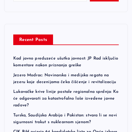
Recent Posts
Kad javno preduzeće ušutka javnost: JP Rad isključio
komentare nakon priznanja greške
Jezero Modrac: Novinarska i medijska regata na
jezeru koje decenijama čeka čišćenje i revitalizaciju
Lukavačke krive linije postale regionalna sprdnja: Ko
će odgovarati za katastrofalno loše izvedene javne
radove?
Turska, Saudijska Arabija i Pakistan: stvara li se novi
sigurnosni trokut s nuklearnom sjenom?
CIK BiH ovjerio 64 kandidatske liste za Opće izbore