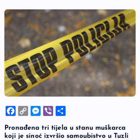
F
C
M
Vi
S
a
o
es
b
h
Pronađena tri tijela u stanu muškarca
c
p
se
er
ar
koji je sinoć izvršio samoubistvo u Tuzli