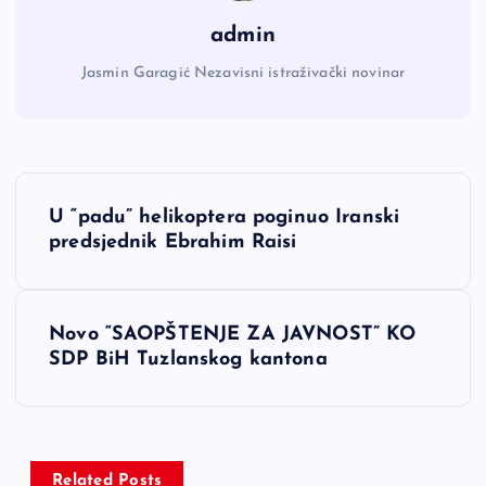
admin
Jasmin Garagić Nezavisni istraživački novinar
N
U “padu” helikoptera poginuo Iranski
a
predsjednik Ebrahim Raisi
v
Novo “SAOPŠTENJE ZA JAVNOST” KO
i
SDP BiH Tuzlanskog kantona
g
a
Related Posts