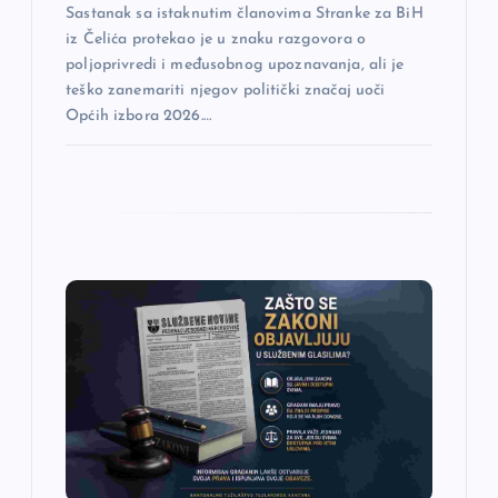
k
Sastanak sa istaknutim članovima Stranke za BiH
iz Čelića protekao je u znaku razgovora o
a
poljoprivredi i međusobnog upoznavanja, ali je
teško zanemariti njegov politički značaj uoči
Općih izbora 2026.…