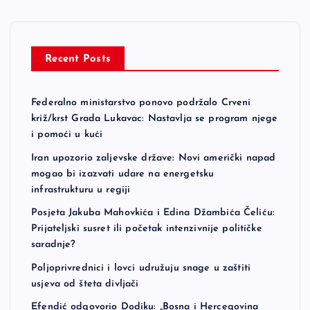
Recent Posts
Federalno ministarstvo ponovo podržalo Crveni
križ/krst Grada Lukavac: Nastavlja se program njege
i pomoći u kući
Iran upozorio zaljevske države: Novi američki napad
mogao bi izazvati udare na energetsku
infrastrukturu u regiji
Posjeta Jakuba Mahovkića i Edina Džambića Čeliću:
Prijateljski susret ili početak intenzivnije političke
saradnje?
Poljoprivrednici i lovci udružuju snage u zaštiti
usjeva od šteta divljači
Efendić odgovorio Dodiku: „Bosna i Hercegovina