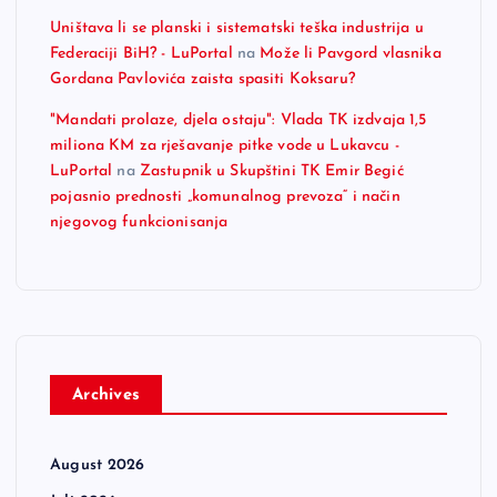
Uništava li se planski i sistematski teška industrija u
Federaciji BiH? - LuPortal
na
Može li Pavgord vlasnika
Gordana Pavlovića zaista spasiti Koksaru?
"Mandati prolaze, djela ostaju": Vlada TK izdvaja 1,5
miliona KM za rješavanje pitke vode u Lukavcu -
LuPortal
na
Zastupnik u Skupštini TK Emir Begić
pojasnio prednosti „komunalnog prevoza“ i način
njegovog funkcionisanja
Archives
August 2026