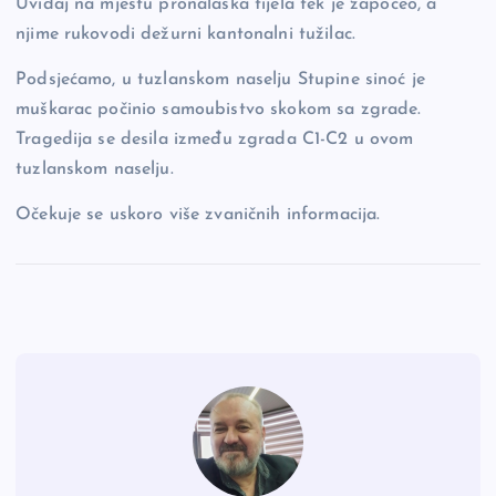
Uviđaj na mjestu pronalaska tijela tek je započeo, a
njime rukovodi dežurni kantonalni tužilac.
Podsjećamo, u tuzlanskom naselju Stupine sinoć je
muškarac počinio samoubistvo skokom sa zgrade.
Tragedija se desila između zgrada C1-C2 u ovom
tuzlanskom naselju.
Očekuje se uskoro više zvaničnih informacija.