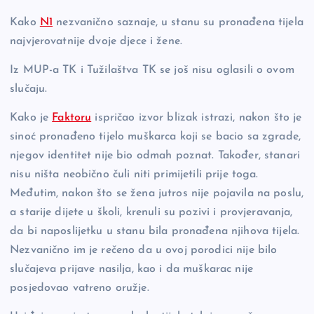
e
y
n
e
b
Li
g
Kako
N1
nezvanično saznaje, u stanu su pronađena tijela
najvjerovatnije dvoje djece i žene.
o
n
er
o
k
Iz MUP-a TK i Tužilaštva TK se još nisu oglasili o ovom
k
slučaju.
Kako je
Faktoru
ispričao izvor blizak istrazi, nakon što je
sinoć pronađeno tijelo muškarca koji se bacio sa zgrade,
njegov identitet nije bio odmah poznat. Također, stanari
nisu ništa neobično čuli niti primijetili prije toga.
Međutim, nakon što se žena jutros nije pojavila na poslu,
a starije dijete u školi, krenuli su pozivi i provjeravanja,
da bi naposlijetku u stanu bila pronađena njihova tijela.
Nezvanično im je rečeno da u ovoj porodici nije bilo
slučajeva prijave nasilja, kao i da muškarac nije
posjedovao vatreno oružje.