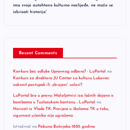
ima svoje autohtono kulturno naslijeđe, ne može se
izbrisati historija“
Recent Comments
Konkurs bez odluke Upravnog odbora? - LuPortal
na
Konkurs za direktora JU Centar za kulturu Lukavac:
zakonit postupak ili „skrojeni“ uslovi?
LuPortal bio u pravu: Maloljetnici iza lažnih dojava o
bombama u Tuzlanskom kantonu - LuPortal
na
Novosti iz Vlade TK: Provjere u školama TK u toku,
sigurnost učenika nije ugrožena
Istraživač
na
Pobuna Bošnjaka 1850. godine