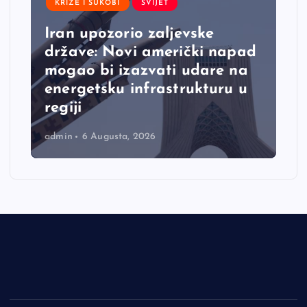
KRIZE I SUKOBI
SVIJET
Iran upozorio zaljevske
države: Novi američki napad
mogao bi izazvati udare na
energetsku infrastrukturu u
regiji
admin
6 Augusta, 2026