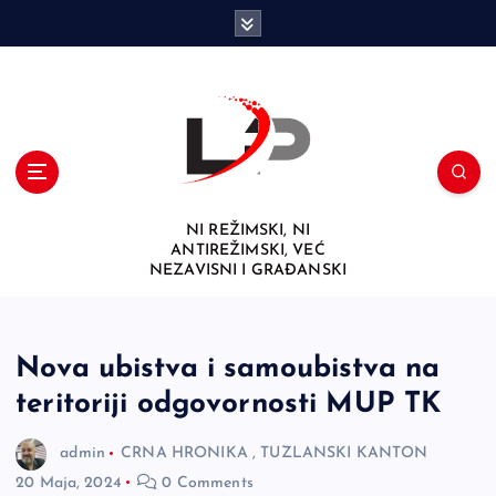
S
k
i
p
t
o
c
o
n
NI REŽIMSKI, NI
t
ANTIREŽIMSKI, VEĆ
e
NEZAVISNI I GRAĐANSKI
n
t
Nova ubistva i samoubistva na
teritoriji odgovornosti MUP TK
admin
CRNA HRONIKA
,
TUZLANSKI KANTON
20 Maja, 2024
0 Comments