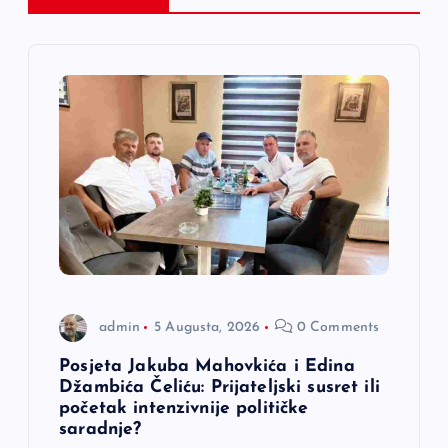
c
i
j
a
č
l
a
admin
5 Augusta, 2026
0 Comments
n
Posjeta Jakuba Mahovkića i Edina
Džambića Čeliću: Prijateljski susret ili
a
početak intenzivnije političke
saradnje?