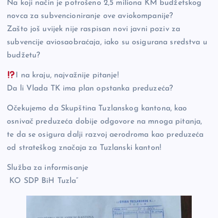
Na koji način je potrošeno 2,5 miliona KM budžetskog
novca za subvencioniranje ove aviokompanije?
Zašto još uvijek nije raspisan novi javni poziv za
subvencije aviosaobraćaja, iako su osigurana sredstva u
budžetu?
I na kraju, najvažnije pitanje!
Da li Vlada TK ima plan opstanka preduzeća?
Očekujemo da Skupština Tuzlanskog kantona, kao
osnivač preduzeća dobije odgovore na mnoga pitanja,
te da se osigura dalji razvoj aerodroma kao preduzeća
od strateškog značaja za Tuzlanski kanton!
​​​​​​​Služba za informisanje
​​​​​​​ KO SDP BiH Tuzla”