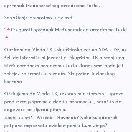
o
n
er
opstanak Međunarodnog aerodroma Tuzla”.
o
k
k
Saopštenje prenosimo u cjelosti.
“
Osigurati opstanak Međunarodnog aerodroma Tuzla
Obzirom da Vlada TK i skupštinska većina SDA – DF, ne
želi da informiše ni javnost ni Skupštinu TK o stanju na
Međunarodnom aerodromu Tuzla, danas smo podnijeli
zahtjev za tematsku sjednicu Skupštine Tuzlanskog
kantona.
Očekujemo da Vlada TK, resorno ministarstvo i uprava
preduzeća pripreme cjelovitu informaciju , naročito da
odgovore na ključna pitanja.
Zašto su otišli Wizzair i Rayanair? Kako su odabrali
potpuno nepoznatu aviokompaniju Lumiwings?