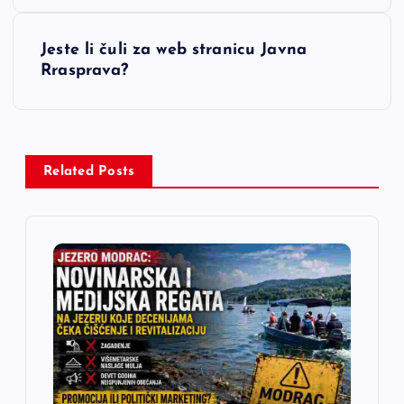
v
Jeste li čuli za web stranicu Javna
i
Rrasprava?
g
a
Related Posts
c
i
j
a
č