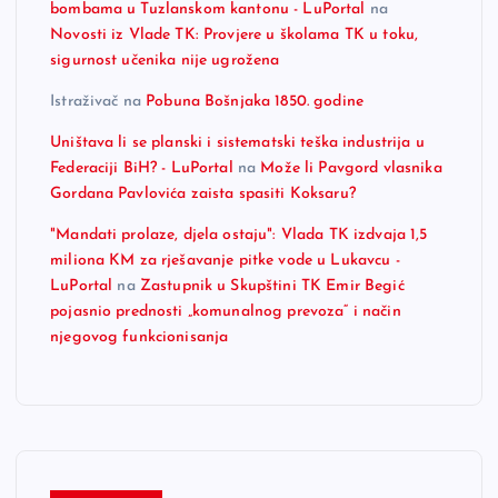
bombama u Tuzlanskom kantonu - LuPortal
na
Novosti iz Vlade TK: Provjere u školama TK u toku,
sigurnost učenika nije ugrožena
Istraživač
na
Pobuna Bošnjaka 1850. godine
Uništava li se planski i sistematski teška industrija u
Federaciji BiH? - LuPortal
na
Može li Pavgord vlasnika
Gordana Pavlovića zaista spasiti Koksaru?
"Mandati prolaze, djela ostaju": Vlada TK izdvaja 1,5
miliona KM za rješavanje pitke vode u Lukavcu -
LuPortal
na
Zastupnik u Skupštini TK Emir Begić
pojasnio prednosti „komunalnog prevoza“ i način
njegovog funkcionisanja