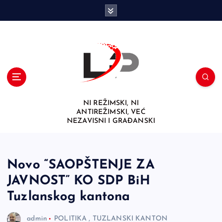
S
k
i
p
t
o
c
o
n
NI REŽIMSKI, NI
t
ANTIREŽIMSKI, VEĆ
e
NEZAVISNI I GRAĐANSKI
n
t
Novo “SAOPŠTENJE ZA
JAVNOST” KO SDP BiH
Tuzlanskog kantona
admin
POLITIKA
,
TUZLANSKI KANTON