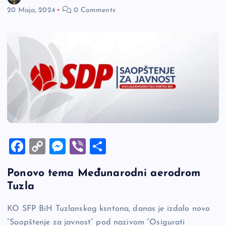
20 Maja, 2024
0 Comments
F
C
M
Vi
S
a
o
es
b
h
Ponovo tema Međunarodni aerodrom
c
p
se
er
ar
Tuzla
e
y
n
e
b
Li
g
KO SFP BiH Tuzlanskog ksntona, danas je izdalo novo
“Saopštenje za javnost” pod nazivom “Osigurati