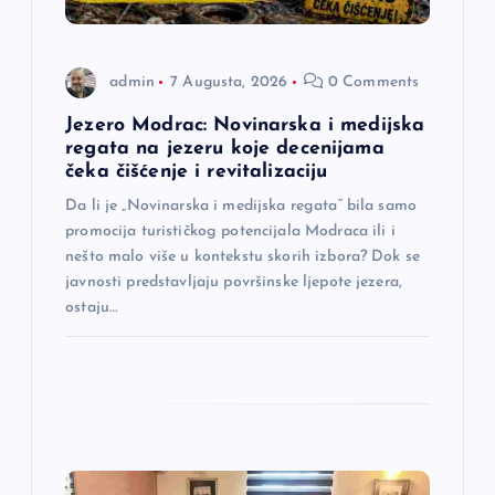
l
a
admin
7 Augusta, 2026
0 Comments
n
Jezero Modrac: Novinarska i medijska
regata na jezeru koje decenijama
a
čeka čišćenje i revitalizaciju
Da li je „Novinarska i medijska regata“ bila samo
k
promocija turističkog potencijala Modraca ili i
nešto malo više u kontekstu skorih izbora? Dok se
a
javnosti predstavljaju površinske ljepote jezera,
ostaju…