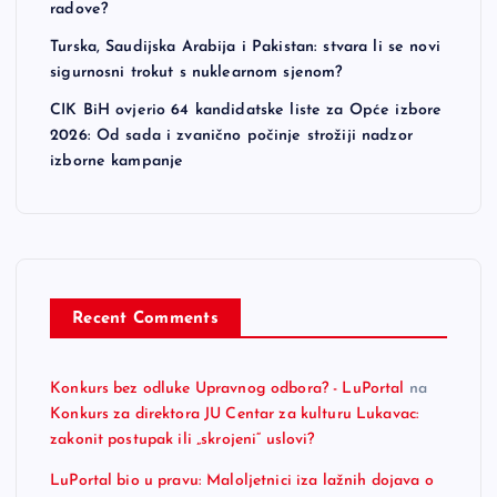
radove?
Turska, Saudijska Arabija i Pakistan: stvara li se novi
sigurnosni trokut s nuklearnom sjenom?
CIK BiH ovjerio 64 kandidatske liste za Opće izbore
2026: Od sada i zvanično počinje strožiji nadzor
izborne kampanje
Recent Comments
Konkurs bez odluke Upravnog odbora? - LuPortal
na
Konkurs za direktora JU Centar za kulturu Lukavac:
zakonit postupak ili „skrojeni“ uslovi?
LuPortal bio u pravu: Maloljetnici iza lažnih dojava o