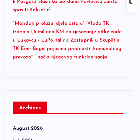
li Pavgord vlasnika Gordana Pavlovića zaista
spasiti Koksaru?
"Mandati prolaze, djela ostaju": Vlada TK
izdvaja 1,5 miliona KM za rješavanje pitke vode
u Lukavcu - LuPortal
na
Zastupnik u Skupštini
TK Emir Begić pojasnio prednosti „komunalnog
prevoza“ i način njegovog funkcionisanja
Archives
August 2026