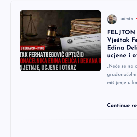
c
admin
i
FELJTON 
Vještak F
j
Edina Del
ucjene i o
a
„Neće se na o
gradonačelnik
č
mišljenje u k
l
Continue r
a
n