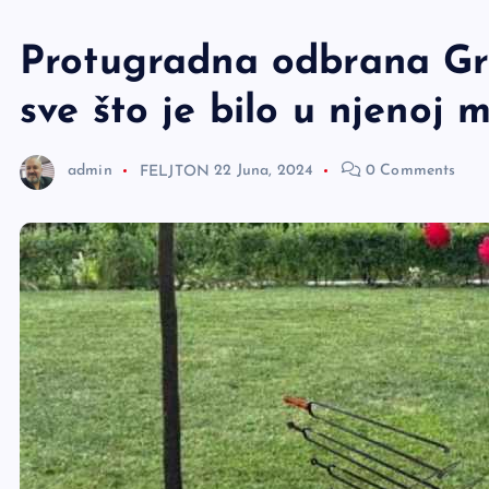
e
r
Protugradna odbrana Gra
sve što je bilo u njenoj m
admin
FELJTON
22 Juna, 2024
0 Comments