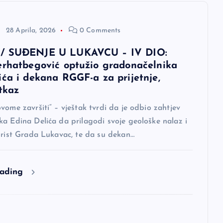
28 Aprila, 2026
0 Comments
/ SUĐENJE U LUKAVCU – IV DIO:
erhatbegović optužio gradonačelnika
ića i dekana RGGF-a za prijetnje,
tkaz
vome završiti“ – vještak tvrdi da je odbio zahtjev
a Edina Delića da prilagodi svoje geološke nalaz i
orist Grada Lukavac, te da su dekan…
eading