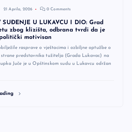
21 Aprila, 2026
0 Comments
 SUĐENJE U LUKAVCU I DIO: Grad
etu zbog klizišta, odbrana tvrdi da je
olitički motivisan
obilježile rasprave o vještacima i ozbiljne optužbe o
d strane predstavnika tužitelja (Grada Lukavac) na
tupka Juče je u Opštinskom sudu u Lukavcu održan
eading