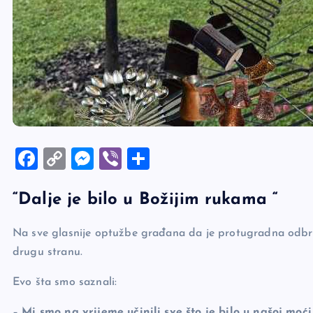
F
C
M
Vi
S
a
o
es
b
h
“Dalje je bilo u Božijim rukama “
c
p
se
er
ar
e
y
n
e
Na sve glasnije optužbe građana da je protugradna odbra
b
Li
g
drugu stranu.
o
n
er
Evo šta smo saznali:
o
k
–
Mi smo na vrijeme učinili sve što je bilo u našoj moći