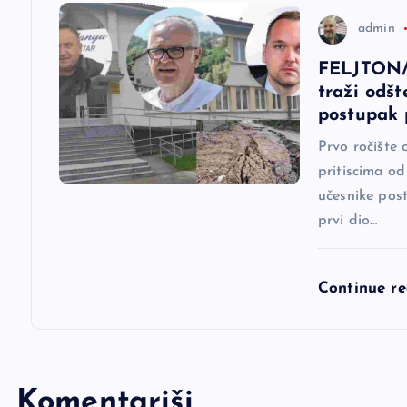
a
admin
FELJTON/
k
traži odšt
postupak p
a
Prvo ročište 
pritiscima o
učesnike pos
prvi dio…
Continue r
Komentariši