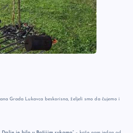
na Grada Lukavca beskorisna, željeli smo da čujemo i
. Dalje je bilo u Božijim rukama”
– kaže nam jedan od