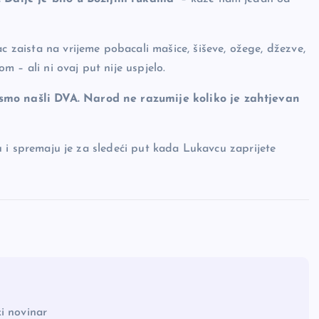
aista na vrijeme pobacali mašice, šiševe, ožege, džezve,
om – ali ni ovaj put nije uspjelo.
 smo našli DVA. Narod ne razumije koliko je zahtjevan
iju i spremaju je za sledeći put kada Lukavcu zaprijete
i novinar