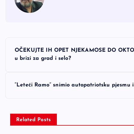
N
OČEKUJTE IH OPET NJEKAMOSE DO OKTOBRA:
a
u brizi za grad i selo?
v
“Leteći Ramo” snimio autopatriotsku pjesmu i
i
g
Related Posts
a