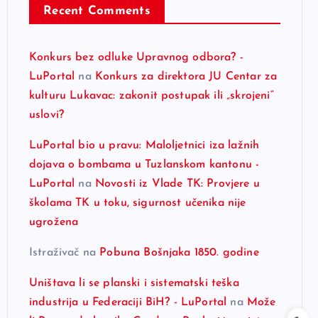
Recent Comments
Konkurs bez odluke Upravnog odbora? -
LuPortal
na
Konkurs za direktora JU Centar za
kulturu Lukavac: zakonit postupak ili „skrojeni“
uslovi?
LuPortal bio u pravu: Maloljetnici iza lažnih
dojava o bombama u Tuzlanskom kantonu -
LuPortal
na
Novosti iz Vlade TK: Provjere u
školama TK u toku, sigurnost učenika nije
ugrožena
Istraživač
na
Pobuna Bošnjaka 1850. godine
Uništava li se planski i sistematski teška
industrija u Federaciji BiH? - LuPortal
na
Može