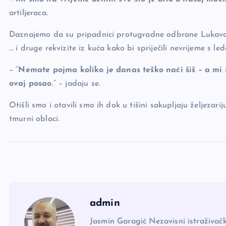
k
artiljeraca.
Daznajemo da su pripadnici protugradne odbrane Lukavac z
… i druge rekvizite iz kuća kako bi spriječili nevrijeme s led
– “
Nemate pojma koliko je danas teško naći šiš – a mi
ovaj posao
.” – jadaju se.
Otišli smo i otavili smo ih dok u tišini sakupljaju željezar
tmurni oblaci.
admin
Jasmin Garagić Nezavisni istraživačk