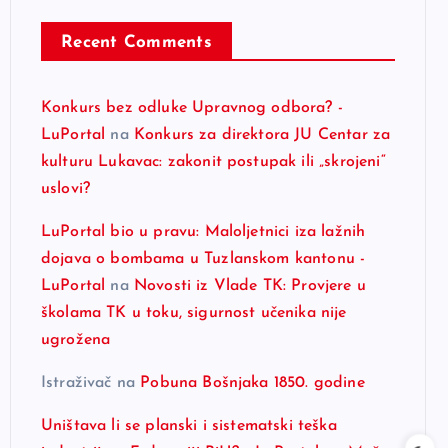
Recent Comments
Konkurs bez odluke Upravnog odbora? -
LuPortal
na
Konkurs za direktora JU Centar za
kulturu Lukavac: zakonit postupak ili „skrojeni“
uslovi?
LuPortal bio u pravu: Maloljetnici iza lažnih
dojava o bombama u Tuzlanskom kantonu -
LuPortal
na
Novosti iz Vlade TK: Provjere u
školama TK u toku, sigurnost učenika nije
ugrožena
Istraživač
na
Pobuna Bošnjaka 1850. godine
Uništava li se planski i sistematski teška