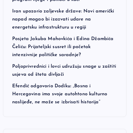
Iran upozorio zaljevske države: Novi američki
napad mogao bi izazvati udare na
energetsku infrastrukturu u regiji
Posjeta Jakuba Mahovkića i Edina Džambića
Čeliću: Prijateljski susret ili početak
intenzivnije političke saradnje?
Poljoprivrednici i lovci udružuju snage u zaštiti
usjeva od šteta divljači
Efendić odgovorio Dodiku: „Bosna i
Hercegovina ima svoje autohtono kulturno
naslijeđe, ne može se izbrisati historija“