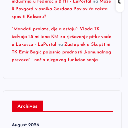
industrija u Federaciji BiH? - LuPortal
na
Može
li Pavgord vlasnika Gordana Pavlovića zaista
spasiti Koksaru?
"Mandati prolaze, djela ostaju": Vlada TK
izdvaja 1,5 miliona KM za rješavanje pitke vode
u Lukavcu - LuPortal
na
Zastupnik u Skupštini
TK Emir Begić pojasnio prednosti „komunalnog
prevoza“ i način njegovog funkcionisanja
Archives
August 2026