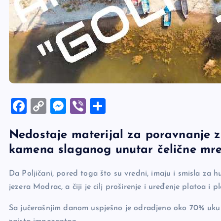
F
C
M
Vi
S
a
o
es
b
h
Nedostaje materijal za poravnanje z
c
p
se
er
ar
kamena slaganog unutar čelične mre
e
y
n
e
b
Li
g
Da Poljičani, pored toga što su vredni, imaju i smisla za h
o
n
er
jezera Modrac, a čiji je cilj proširenje i uređenje platoa i
o
k
Sa jučerašnjim danom uspješno je odradjeno oko 70% ukup
k