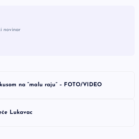
i novinar
okusom na “malu raju” – FOTO/VIDEO
jeće Lukavac