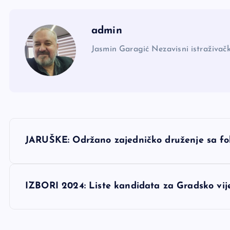
admin
Jasmin Garagić Nezavisni istraživačk
N
JARUŠKE: Održano zajedničko druženje sa f
a
v
IZBORI 2024: Liste kandidata za Gradsko vi
i