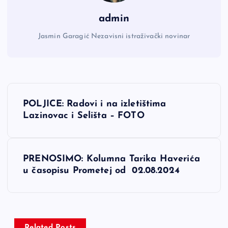
admin
Jasmin Garagić Nezavisni istraživački novinar
N
POLJICE: Radovi i na izletištima
a
Lazinovac i Selišta – FOTO
v
PRENOSIMO: Kolumna Tarika Haverića
i
u časopisu Prometej od 02.08.2024
g
a
Related Posts