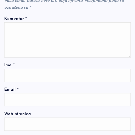
Vaša email adresa neće biti objavljivana.
Neophodna polja su
označena sa
*
Komentar
*
Ime
*
Email
*
Web stranica