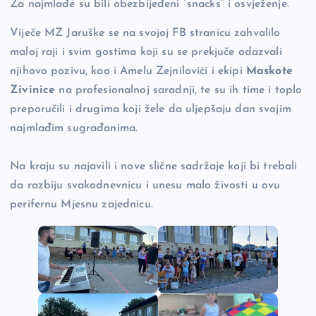
Za najmlađe su bili obezbijeđeni “snacks” i osvježenje.
Viječe MZ Jaruške se na svojoj FB stranicu zahvalilo
maloj raji i svim gostima koji su se prekjuče odazvali
njihovo pozivu, kao i Amelu Zejnilovići i ekipi
Maskote
Zivinice
na profesionalnoj saradnji, te su ih time i toplo
preporučili i drugima koji žele da uljepšaju dan svojim
najmlađim sugrađanima.
Na kraju su najavili i nove slične sadržaje koji bi trebali
da razbiju svakodnevnicu i unesu malo živosti u ovu
perifernu Mjesnu zajednicu.