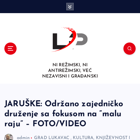
S
k
i
p
t
o
c
o
n
NI REŽIMSKI, NI
t
ANTIREŽIMSKI, VEĆ
e
NEZAVISNI I GRAĐANSKI
n
t
JARUŠKE: Održano zajedničko
druženje sa fokusom na “malu
raju” – FOTO/VIDEO
admin
GRAD LUKAVAC
,
KULTURA, KNJIŽEVNOST I