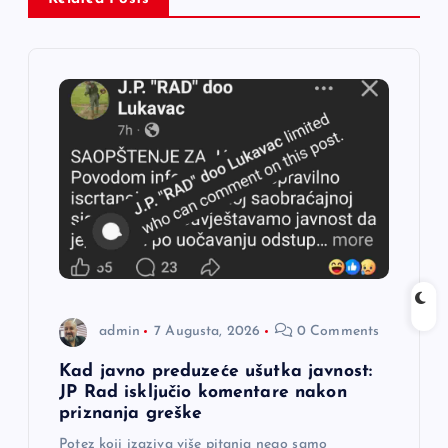
c
i
j
a
č
l
a
admin
7 Augusta, 2026
0 Comments
n
Kad javno preduzeće ušutka javnost:
JP Rad isključio komentare nakon
a
priznanja greške
Potez koji izaziva više pitanja nego samo