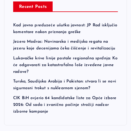
Recent Posts
Kad javno preduzeće ušutka javnost: JP Rad isključio
komentare nakon priznanja greške
Jezero Modrac: Novinarska i medijska regata na
jezeru koje decenijama čeka čišćenje i revitalizaciju
Lukavačke krive linije postale regionalna sprdnja: Ko
će odgovarati za katastrofalno loše izvedene javne
radove?
Turska, Saudijska Arabija i Pakistan: stvara li se novi
sigurnosni trokut s nuklearnom sjenom?
CIK BiH ovjerio 64 kandidatske liste za Opće izbore
2026: Od sada i zvanično počinje strožiji nadzor
izborne kampanje