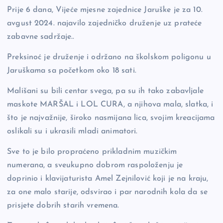
b
Li
g
Prije 6 dana, Vijeće mjesne zajednice Jaruške je za 10.
avgust 2024. najavilo zajedničko druženje uz prateće
o
n
er
zabavne sadržaje..
o
k
k
Preksinoć je druženje i održano na školskom poligonu u
Jaruškama sa početkom oko 18 sati.
Mališani su bili centar svega, pa su ih tako zabavljale
maskote MARŠAL i LOL CURA, a njihova mala, slatka, i
što je najvažnije, široko nasmijana lica, svojim kreacijama
oslikali su i ukrasili mladi animatori.
Sve to je bilo propraćeno prikladnim muzičkim
numerana, a sveukupno dobrom raspoloženju je
doprinio i klavijaturista Amel Zejnilović koji je na kraju,
za one malo starije, odsvirao i par narodnih kola da se
prisjete dobrih starih vremena.