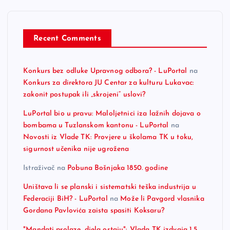
Recent Comments
Konkurs bez odluke Upravnog odbora? - LuPortal
na
Konkurs za direktora JU Centar za kulturu Lukavac:
zakonit postupak ili „skrojeni“ uslovi?
LuPortal bio u pravu: Maloljetnici iza lažnih dojava o
bombama u Tuzlanskom kantonu - LuPortal
na
Novosti iz Vlade TK: Provjere u školama TK u toku,
sigurnost učenika nije ugrožena
Istraživač
na
Pobuna Bošnjaka 1850. godine
Uništava li se planski i sistematski teška industrija u
Federaciji BiH? - LuPortal
na
Može li Pavgord vlasnika
Gordana Pavlovića zaista spasiti Koksaru?
"Mandati prolaze, djela ostaju": Vlada TK izdvaja 1,5