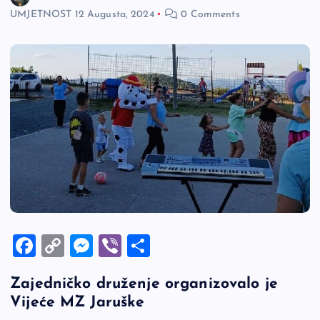
UMJETNOST
12 Augusta, 2024
0 Comments
F
C
M
Vi
S
a
o
es
b
h
Zajedničko druženje organizovalo je
c
p
se
er
ar
Vijeće MZ Jaruške
e
y
n
e