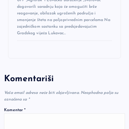
UPP „Agroluk“ i Lovačko udruženje „Svatovac“
dogovorili saradnju koja će omogućiti brže
reagovanje, obilazak ugroženih područja i
smanjenje šteta na poljoprivrednim parcelama Na
zajedničkom sastanku sa predsjedavajućim
Gradskog vijeća Lukavac…
Komentariši
Vaša email adresa neće biti objavljivana.
Neophodna polja su
označena sa
*
Komentar
*