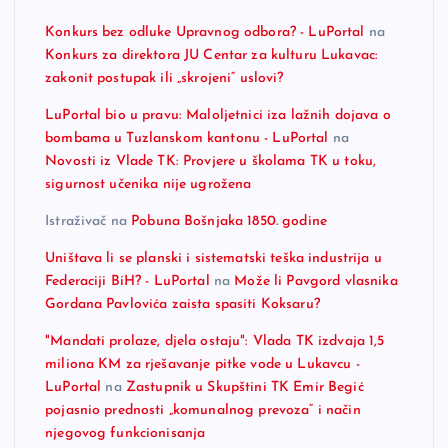
Konkurs bez odluke Upravnog odbora? - LuPortal
na
Konkurs za direktora JU Centar za kulturu Lukavac:
zakonit postupak ili „skrojeni“ uslovi?
LuPortal bio u pravu: Maloljetnici iza lažnih dojava o
bombama u Tuzlanskom kantonu - LuPortal
na
Novosti iz Vlade TK: Provjere u školama TK u toku,
sigurnost učenika nije ugrožena
Istraživač
na
Pobuna Bošnjaka 1850. godine
Uništava li se planski i sistematski teška industrija u
Federaciji BiH? - LuPortal
na
Može li Pavgord vlasnika
Gordana Pavlovića zaista spasiti Koksaru?
"Mandati prolaze, djela ostaju": Vlada TK izdvaja 1,5
miliona KM za rješavanje pitke vode u Lukavcu -
LuPortal
na
Zastupnik u Skupštini TK Emir Begić
pojasnio prednosti „komunalnog prevoza“ i način
njegovog funkcionisanja