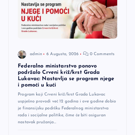
a
č
l
a
admin
6 Augusta, 2026
0 Comments
n
Federalno ministarstvo ponovo
podržalo Crveni križ/krst Grada
a
Lukavac: Nastavlja se program njege
i pomoći u kući
k
Program koji Crveni križ/krst Grada Lukavac
uspješno provodi već 12 godina i ove godine dobio
a
je finansijsku podršku Federalnog ministarstva
rada i socijalne politike, čime će biti osiguran
nastavak pružanja…