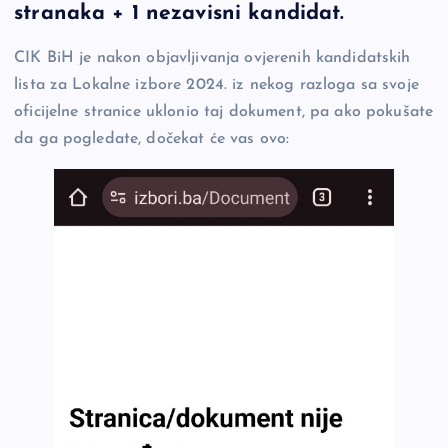
e
y
n
e
stranaka + 1 nezavisni kandidat.
b
Li
g
CIK BiH je nakon objavljivanja ovjerenih kandidatskih
o
n
er
lista za Lokalne izbore 2024. iz nekog razloga sa svoje
o
k
oficijelne stranice uklonio taj dokument, pa ako pokušate
k
da ga pogledate, dočekat će vas ovo: