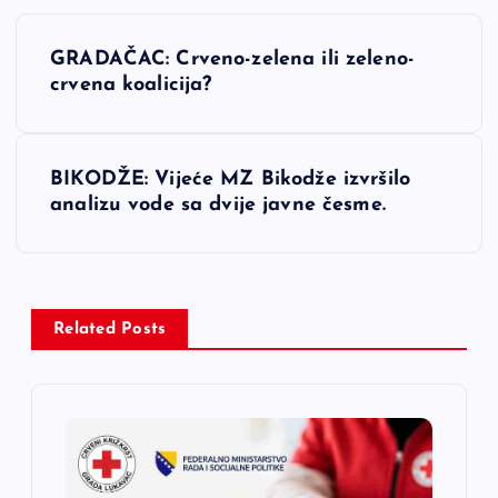
N
GRADAČAC: Crveno-zelena ili zeleno-
a
crvena koalicija?
v
BIKODŽE: Vijeće MZ Bikodže izvršilo
i
analizu vode sa dvije javne česme.
g
a
Related Posts
c
i
j