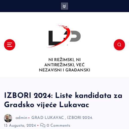
S
k
i
p
t
o
c
o
n
NI REŽIMSKI, NI
t
ANTIREŽIMSKI, VEĆ
e
NEZAVISNI I GRAĐANSKI
n
t
IZBORI 2024: Liste kandidata za
Gradsko vijeće Lukavac
admin
GRAD LUKAVAC
,
IZBORI 2024.
13 Augusta, 2024
0 Comments