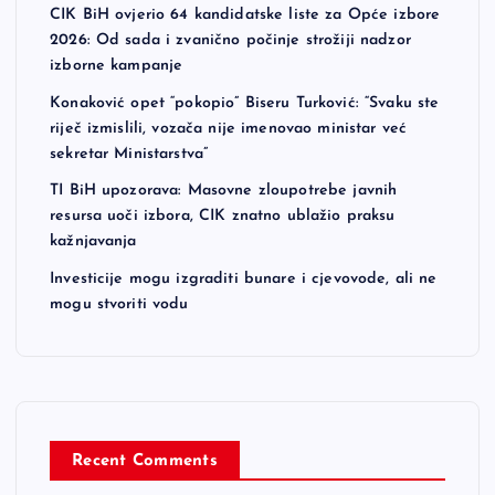
CIK BiH ovjerio 64 kandidatske liste za Opće izbore
2026: Od sada i zvanično počinje strožiji nadzor
izborne kampanje
Konaković opet “pokopio” Biseru Turković: “Svaku ste
riječ izmislili, vozača nije imenovao ministar već
sekretar Ministarstva”
TI BiH upozorava: Masovne zloupotrebe javnih
resursa uoči izbora, CIK znatno ublažio praksu
kažnjavanja
Investicije mogu izgraditi bunare i cjevovode, ali ne
mogu stvoriti vodu
Recent Comments