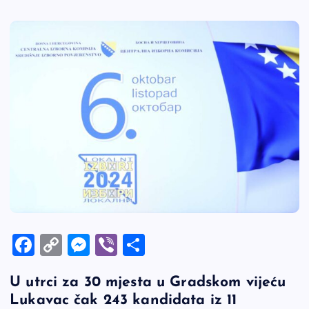
F
C
M
Vi
S
a
o
es
b
h
U utrci za 30 mjesta u Gradskom vijeću
c
p
se
er
ar
Lukavac čak 243 kandidata iz 11