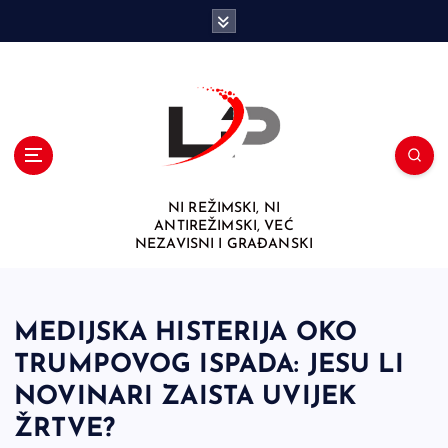
S
k
i
p
t
o
c
o
n
NI REŽIMSKI, NI
t
ANTIREŽIMSKI, VEĆ
e
NEZAVISNI I GRAĐANSKI
n
t
MEDIJSKA HISTERIJA OKO
TRUMPOVOG ISPADA: JESU LI
NOVINARI ZAISTA UVIJEK
ŽRTVE?