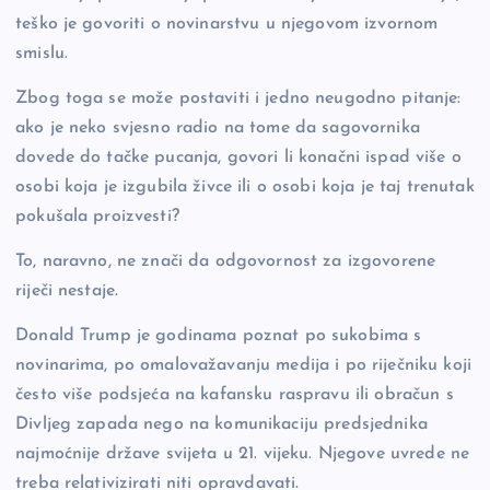
teško je govoriti o novinarstvu u njegovom izvornom
smislu.
Zbog toga se može postaviti i jedno neugodno pitanje:
ako je neko svjesno radio na tome da sagovornika
dovede do tačke pucanja, govori li konačni ispad više o
osobi koja je izgubila živce ili o osobi koja je taj trenutak
pokušala proizvesti?
To, naravno, ne znači da odgovornost za izgovorene
riječi nestaje.
Donald Trump je godinama poznat po sukobima s
novinarima, po omalovažavanju medija i po riječniku koji
često više podsjeća na kafansku raspravu ili obračun s
Divljeg zapada nego na komunikaciju predsjednika
najmoćnije države svijeta u 21. vijeku. Njegove uvrede ne
treba relativizirati niti opravdavati.