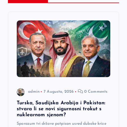
c
i
j
a
č
l
a
admin
7 Augusta, 2026
0 Comments
n
Turska, Saudijska Arabija i Pakistan:
a
stvara li se novi sigurnosni trokut s
nuklearnom sjenom?
k
Sporazum tri države potpisan usred duboke krize