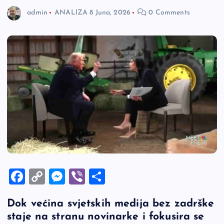
admin
ANALIZA
8 Juna, 2026
0 Comments
F
C
M
Vi
S
a
o
es
b
h
Dok većina svjetskih medija bez zadrške
c
p
se
er
ar
staje na stranu novinarke i fokusira se