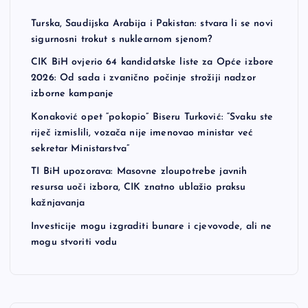
Turska, Saudijska Arabija i Pakistan: stvara li se novi
sigurnosni trokut s nuklearnom sjenom?
CIK BiH ovjerio 64 kandidatske liste za Opće izbore
2026: Od sada i zvanično počinje strožiji nadzor
izborne kampanje
Konaković opet “pokopio” Biseru Turković: “Svaku ste
riječ izmislili, vozača nije imenovao ministar već
sekretar Ministarstva”
TI BiH upozorava: Masovne zloupotrebe javnih
resursa uoči izbora, CIK znatno ublažio praksu
kažnjavanja
Investicije mogu izgraditi bunare i cjevovode, ali ne
mogu stvoriti vodu