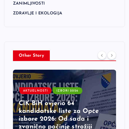
ZANIMLJIVOSTI
ZDRAVLJE I EKOLOGIJA
Other Story
AKTUELNOSTI
IZBORI 2026
CIK BiH ovjerio 64
kandidatske liste za Opće
izbore 2026: Od sada i
zvanično počinje strožiji