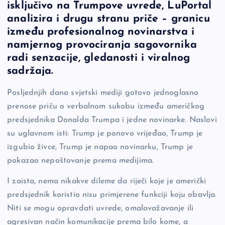
e
y
n
e
isključivo na Trumpove uvrede, LuPortal
b
Li
g
analizira i drugu stranu priče – granicu
o
n
er
između profesionalnog novinarstva i
namjernog provociranja sagovornika
o
k
radi senzacije, gledanosti i viralnog
k
sadržaja.
Posljednjih dana svjetski mediji gotovo jednoglasno
prenose priču o verbalnom sukobu između američkog
predsjednika Donalda Trumpa i jedne novinarke. Naslovi
su uglavnom isti: Trump je ponovo vrijeđao, Trump je
izgubio živce, Trump je napao novinarku, Trump je
pokazao nepoštovanje prema medijima.
I zaista, nema nikakve dileme da riječi koje je američki
predsjednik koristio nisu primjerene funkciji koju obavlja.
Niti se mogu opravdati uvrede, omalovažavanje ili
agresivan način komunikacije prema bilo kome, a