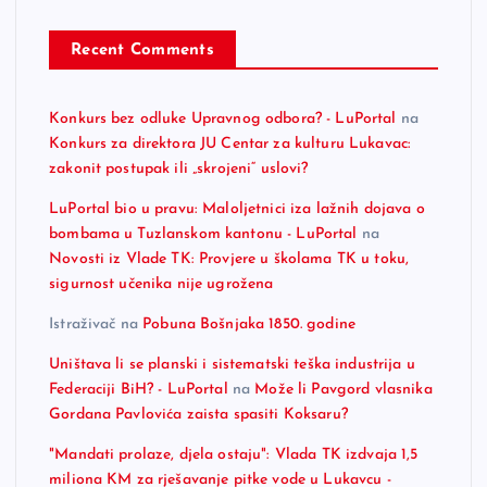
Recent Comments
Konkurs bez odluke Upravnog odbora? - LuPortal
na
Konkurs za direktora JU Centar za kulturu Lukavac:
zakonit postupak ili „skrojeni“ uslovi?
LuPortal bio u pravu: Maloljetnici iza lažnih dojava o
bombama u Tuzlanskom kantonu - LuPortal
na
Novosti iz Vlade TK: Provjere u školama TK u toku,
sigurnost učenika nije ugrožena
Istraživač
na
Pobuna Bošnjaka 1850. godine
Uništava li se planski i sistematski teška industrija u
Federaciji BiH? - LuPortal
na
Može li Pavgord vlasnika
Gordana Pavlovića zaista spasiti Koksaru?
"Mandati prolaze, djela ostaju": Vlada TK izdvaja 1,5
miliona KM za rješavanje pitke vode u Lukavcu -