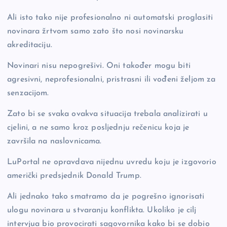
Ali isto tako nije profesionalno ni automatski proglasiti
novinara žrtvom samo zato što nosi novinarsku
akreditaciju.
Novinari nisu nepogrešivi. Oni također mogu biti
agresivni, neprofesionalni, pristrasni ili vođeni željom za
senzacijom.
Zato bi se svaka ovakva situacija trebala analizirati u
cjelini, a ne samo kroz posljednju rečenicu koja je
završila na naslovnicama.
LuPortal ne opravdava nijednu uvredu koju je izgovorio
američki predsjednik Donald Trump.
Ali jednako tako smatramo da je pogrešno ignorisati
ulogu novinara u stvaranju konflikta. Ukoliko je cilj
intervjua bio provocirati sagovornika kako bi se dobio