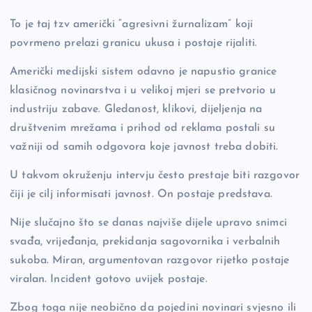
To je taj tzv američki “agresivni žurnalizam” koji
povrmeno prelazi granicu ukusa i postaje rijaliti.
Američki medijski sistem odavno je napustio granice
klasičnog novinarstva i u velikoj mjeri se pretvorio u
industriju zabave. Gledanost, klikovi, dijeljenja na
društvenim mrežama i prihod od reklama postali su
važniji od samih odgovora koje javnost treba dobiti.
U takvom okruženju intervju često prestaje biti razgovor
čiji je cilj informisati javnost. On postaje predstava.
Nije slučajno što se danas najviše dijele upravo snimci
svađa, vrijeđanja, prekidanja sagovornika i verbalnih
sukoba. Miran, argumentovan razgovor rijetko postaje
viralan. Incident gotovo uvijek postaje.
Zbog toga nije neobično da pojedini novinari svjesno ili