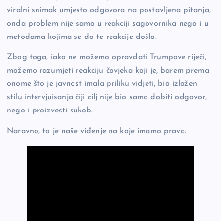
viralni snimak umjesto odgovora na postavljena pitanja,
onda problem nije samo u reakciji sagovornika nego i u
metodama kojima se do te reakcije došlo.
Zbog toga, iako ne možemo opravdati Trumpove riječi,
možemo razumjeti reakciju čovjeka koji je, barem prema
onome što je javnost imala priliku vidjeti, bio izložen
stilu intervjuisanja čiji cilj nije bio samo dobiti odgovor,
nego i proizvesti sukob.
Naravno, to je naše viđenje na koje imamo pravo.