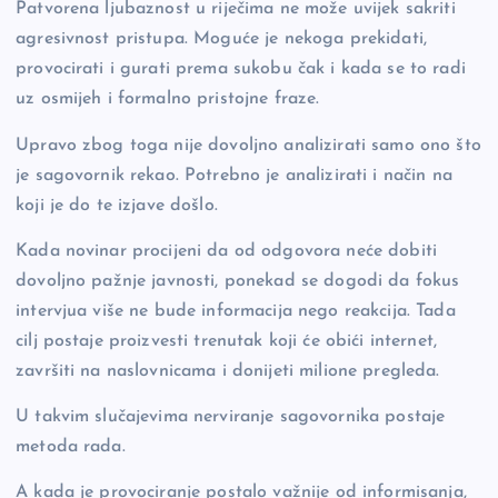
Patvorena ljubaznost u riječima ne može uvijek sakriti
agresivnost pristupa. Moguće je nekoga prekidati,
provocirati i gurati prema sukobu čak i kada se to radi
uz osmijeh i formalno pristojne fraze.
Upravo zbog toga nije dovoljno analizirati samo ono što
je sagovornik rekao. Potrebno je analizirati i način na
koji je do te izjave došlo.
Kada novinar procijeni da od odgovora neće dobiti
dovoljno pažnje javnosti, ponekad se dogodi da fokus
intervjua više ne bude informacija nego reakcija. Tada
cilj postaje proizvesti trenutak koji će obići internet,
završiti na naslovnicama i donijeti milione pregleda.
U takvim slučajevima nerviranje sagovornika postaje
metoda rada.
A kada je provociranje postalo važnije od informisanja,