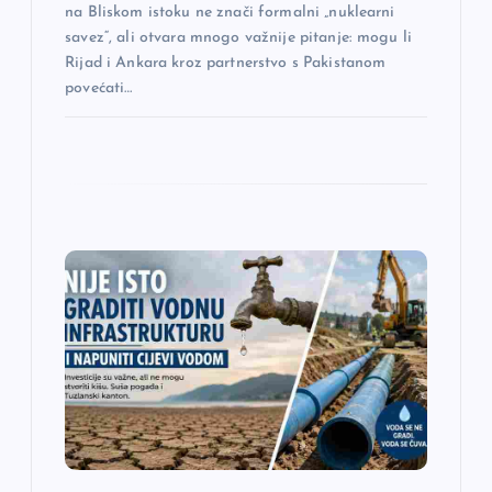
na Bliskom istoku ne znači formalni „nuklearni
a
savez“, ali otvara mnogo važnije pitanje: mogu li
Rijad i Ankara kroz partnerstvo s Pakistanom
povećati…