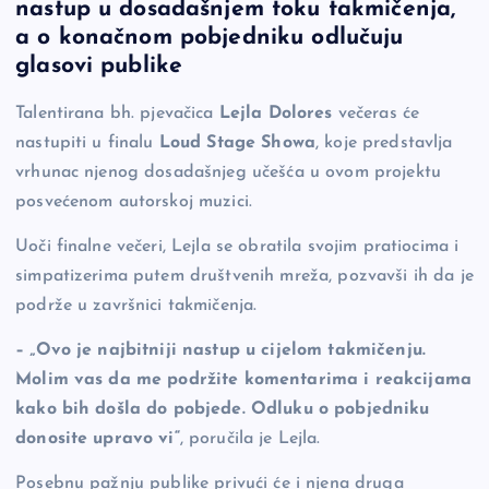
nastup u dosadašnjem toku takmičenja,
e
y
n
e
a o konačnom pobjedniku odlučuju
b
Li
g
glasovi publike
o
n
er
Talentirana bh. pjevačica
Lejla Dolores
večeras će
o
k
nastupiti u finalu
Loud Stage Showa
, koje predstavlja
k
vrhunac njenog dosadašnjeg učešća u ovom projektu
posvećenom autorskoj muzici.
Uoči finalne večeri, Lejla se obratila svojim pratiocima i
simpatizerima putem društvenih mreža, pozvavši ih da je
podrže u završnici takmičenja.
– „Ovo je najbitniji nastup u cijelom takmičenju.
Molim vas da me podržite komentarima i reakcijama
kako bih došla do pobjede. Odluku o pobjedniku
donosite upravo vi“
, poručila je Lejla.
Posebnu pažnju publike privući će i njena druga