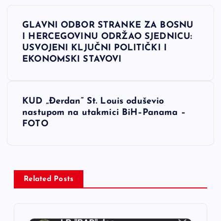
N
GLAVNI ODBOR STRANKE ZA BOSNU
a
I HERCEGOVINU ODRŽAO SJEDNICU:
USVOJENI KLJUČNI POLITIČKI I
v
EKONOMSKI STAVOVI
i
KUD „Đerdan“ St. Louis oduševio
g
nastupom na utakmici BiH–Panama –
FOTO
a
c
i
Related Posts
j