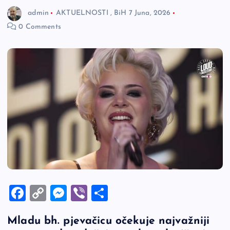
admin
AKTUELNOSTI
,
BiH
7 Juna, 2026
0 Comments
F
C
M
Vi
S
a
o
es
b
h
Mladu bh. pjevačicu očekuje najvažniji
c
p
se
er
ar