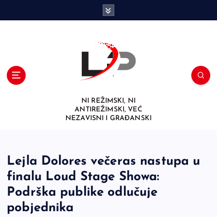
S
k
i
p
t
o
c
o
n
NI REŽIMSKI, NI
t
ANTIREŽIMSKI, VEĆ
e
NEZAVISNI I GRAĐANSKI
n
t
Lejla Dolores večeras nastupa u
finalu Loud Stage Showa:
Podrška publike odlučuje
pobjednika