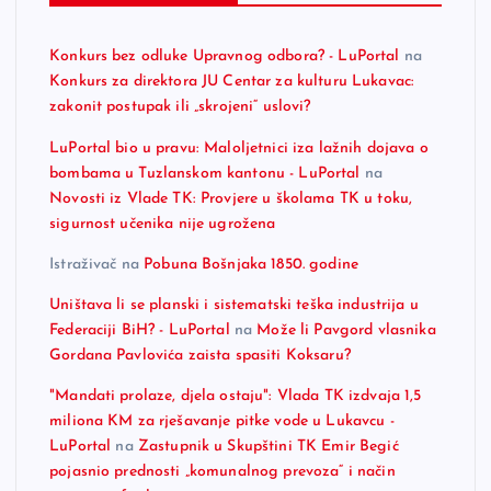
Konkurs bez odluke Upravnog odbora? - LuPortal
na
Konkurs za direktora JU Centar za kulturu Lukavac:
zakonit postupak ili „skrojeni“ uslovi?
LuPortal bio u pravu: Maloljetnici iza lažnih dojava o
bombama u Tuzlanskom kantonu - LuPortal
na
Novosti iz Vlade TK: Provjere u školama TK u toku,
sigurnost učenika nije ugrožena
Istraživač
na
Pobuna Bošnjaka 1850. godine
Uništava li se planski i sistematski teška industrija u
Federaciji BiH? - LuPortal
na
Može li Pavgord vlasnika
Gordana Pavlovića zaista spasiti Koksaru?
"Mandati prolaze, djela ostaju": Vlada TK izdvaja 1,5
miliona KM za rješavanje pitke vode u Lukavcu -
LuPortal
na
Zastupnik u Skupštini TK Emir Begić
pojasnio prednosti „komunalnog prevoza“ i način