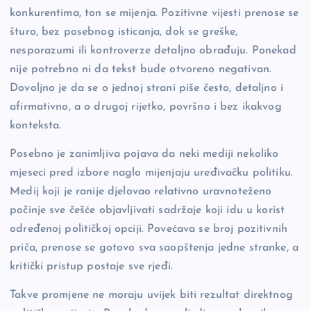
konkurentima, ton se mijenja. Pozitivne vijesti prenose se
šturo, bez posebnog isticanja, dok se greške,
nesporazumi ili kontroverze detaljno obrađuju. Ponekad
nije potrebno ni da tekst bude otvoreno negativan.
Dovoljno je da se o jednoj strani piše često, detaljno i
afirmativno, a o drugoj rijetko, površno i bez ikakvog
konteksta.
Posebno je zanimljiva pojava da neki mediji nekoliko
mjeseci pred izbore naglo mijenjaju uređivačku politiku.
Medij koji je ranije djelovao relativno uravnoteženo
počinje sve češće objavljivati sadržaje koji idu u korist
određenoj političkoj opciji. Povećava se broj pozitivnih
priča, prenose se gotovo sva saopštenja jedne stranke, a
kritički pristup postaje sve rjeđi.
Takve promjene ne moraju uvijek biti rezultat direktnog