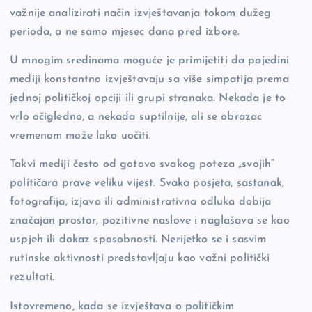
važnije analizirati način izvještavanja tokom dužeg
perioda, a ne samo mjesec dana pred izbore.
U mnogim sredinama moguće je primijetiti da pojedini
mediji konstantno izvještavaju sa više simpatija prema
jednoj političkoj opciji ili grupi stranaka. Nekada je to
vrlo očigledno, a nekada suptilnije, ali se obrazac
vremenom može lako uočiti.
Takvi mediji često od gotovo svakog poteza „svojih“
političara prave veliku vijest. Svaka posjeta, sastanak,
fotografija, izjava ili administrativna odluka dobija
značajan prostor, pozitivne naslove i naglašava se kao
uspjeh ili dokaz sposobnosti. Nerijetko se i sasvim
rutinske aktivnosti predstavljaju kao važni politički
rezultati.
Istovremeno, kada se izvještava o političkim