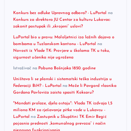
Konkurs bez odluke Upravnog odbora? - LuPortal
na
Konkurs za direktora JU Centar za kulturu Lukavac:
zakonit postupak ili „skrojeni“ uslovi?
LuPortal bio u pravu: Maloljetnici iza lažnih dojava o
bombama u Tuzlanskom kantonu - LuPortal
na
Novosti iz Vlade TK: Provjere u školama TK u toku,
sigurnost učenika nije ugrožena
Istraživač
na
Pobuna Bošnjaka 1850. godine
Uništava li se planski i sistematski teška industrija u
Federaciji BiH? - LuPortal
na
Može li Pavgord vlasnika
Gordana Pavlovića zaista spasiti Koksaru?
"Mandati prolaze, djela ostaju": Vlada TK izdvaja 1,5
miliona KM za rješavanje pitke vode u Lukavcu -
LuPortal
na
Zastupnik u Skupštini TK Emir Begić
pojasnio prednosti „komunalnog prevoza“ i način
njegovog funkcionisanja