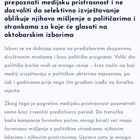
prepoznati medijsku pristrasnost i ne
e
y
n
e
dozvoliti da selektivno izvještavanje
b
Li
g
oblikuje njihovo mišljenje o političarima i
o
n
er
strankama za koje će glasati na
oktobarskim izborima
o
k
k
Izbori se ne dobijaju samo na predizbornim skupovima,
društvenim mrežama i kroz političke programe. Veliki dio
političke borbe vodi se mnogo ranije – kroz način na koji
mediji izvještavaju o političkim akterima mjesecima, pa
čak i godinama prije nego što građani izađu na biračka
mjesta.
Zbog toga je pogrešno medijsku pristrasnost posmatrati
samo kroz zvanični predizborni period. Do trenutka
kada kampanja formalno počne, mnogi birači već imaju
formirano mišljenje o političkim strankama, njihovim
liderima i njihovim protivnicima. Upravo zato je mnogo