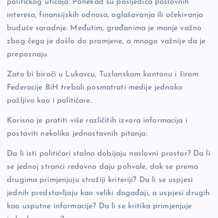
političkog uticaja. Ponekad su posljedica poslovnih
interesa, finansijskih odnosa, oglašavanja ili očekivanja
buduće saradnje. Međutim, građanima je manje važno
zbog čega je došlo do promjene, a mnogo važnije da je
prepoznaju.
Zato bi birači u Lukavcu, Tuzlanskom kantonu i širom
Federacije BiH trebali posmatrati medije jednako
pažljivo kao i političare.
Korisno je pratiti više različitih izvora informacija i
postaviti nekoliko jednostavnih pitanja:
Da li isti političari stalno dobijaju naslovni prostor? Da li
se jednoj stranci redovno daju pohvale, dok se prema
drugima primjenjuju strožiji kriteriji? Da li se uspjesi
jednih predstavljaju kao veliki događaji, a uspjesi drugih
kao usputne informacije? Da li se kritika primjenjuje