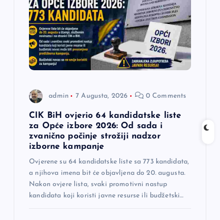
č
l
a
n
admin
7 Augusta, 2026
0 Comments
a
CIK BiH ovjerio 64 kandidatske liste
za Opće izbore 2026: Od sada i
zvanično počinje strožiji nadzor
k
izborne kampanje
a
Ovjerene su 64 kandidatske liste sa 773 kandidata,
a njihova imena bit će objavljena do 20. augusta.
Nakon ovjere lista, svaki promotivni nastup
kandidata koji koristi javne resurse ili budžetski…