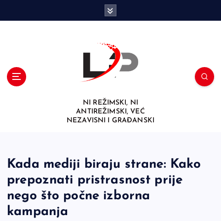
S
k
i
p
t
o
c
o
n
NI REŽIMSKI, NI
t
ANTIREŽIMSKI, VEĆ
e
NEZAVISNI I GRAĐANSKI
n
t
Kada mediji biraju strane: Kako
prepoznati pristrasnost prije
nego što počne izborna
kampanja