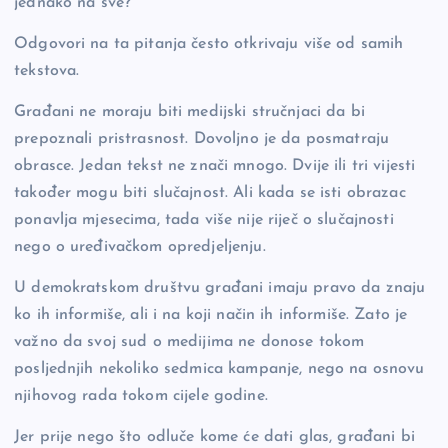
jednako na sve?
Odgovori na ta pitanja često otkrivaju više od samih
tekstova.
Građani ne moraju biti medijski stručnjaci da bi
prepoznali pristrasnost. Dovoljno je da posmatraju
obrasce. Jedan tekst ne znači mnogo. Dvije ili tri vijesti
također mogu biti slučajnost. Ali kada se isti obrazac
ponavlja mjesecima, tada više nije riječ o slučajnosti
nego o uređivačkom opredjeljenju.
U demokratskom društvu građani imaju pravo da znaju
ko ih informiše, ali i na koji način ih informiše. Zato je
važno da svoj sud o medijima ne donose tokom
posljednjih nekoliko sedmica kampanje, nego na osnovu
njihovog rada tokom cijele godine.
Jer prije nego što odluče kome će dati glas, građani bi