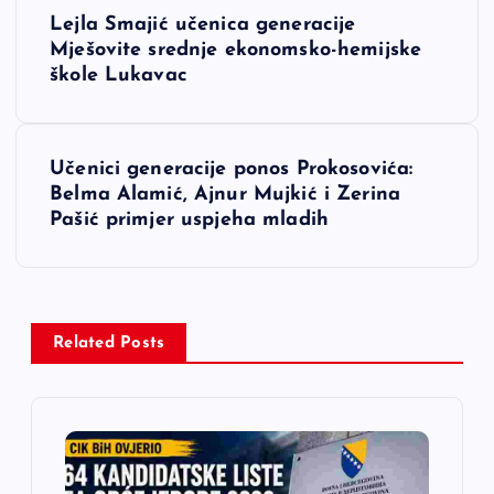
N
Lejla Smajić učenica generacije
a
Mješovite srednje ekonomsko-hemijske
škole Lukavac
v
i
Učenici generacije ponos Prokosovića:
Belma Alamić, Ajnur Mujkić i Zerina
g
Pašić primjer uspjeha mladih
a
c
Related Posts
i
j
a