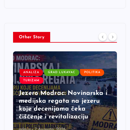
Other Story
ANALIZA
GRAD LUKAVAC
POLITIKA
TURIZAM
Jezero Modrac: Novinarska i
medijska regata na jezeru
koje decenijama čeka
čišćenje i revitalizaciju
admin
7 Augusta, 2026