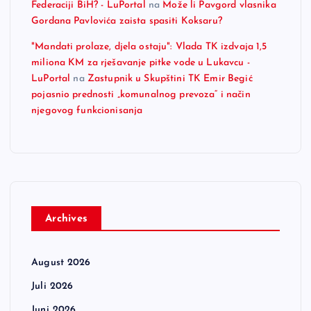
Federaciji BiH? - LuPortal
na
Može li Pavgord vlasnika
Gordana Pavlovića zaista spasiti Koksaru?
"Mandati prolaze, djela ostaju": Vlada TK izdvaja 1,5
miliona KM za rješavanje pitke vode u Lukavcu -
LuPortal
na
Zastupnik u Skupštini TK Emir Begić
pojasnio prednosti „komunalnog prevoza“ i način
njegovog funkcionisanja
Archives
August 2026
Juli 2026
Juni 2026