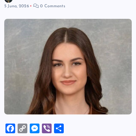
5 Juna, 2026
0 Comments
F
C
M
Vi
S