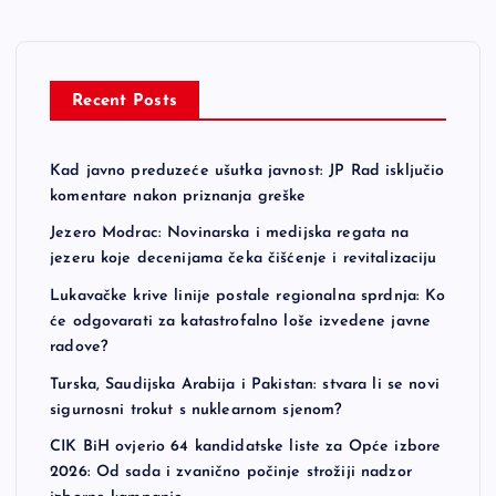
Recent Posts
Kad javno preduzeće ušutka javnost: JP Rad isključio
komentare nakon priznanja greške
Jezero Modrac: Novinarska i medijska regata na
jezeru koje decenijama čeka čišćenje i revitalizaciju
Lukavačke krive linije postale regionalna sprdnja: Ko
će odgovarati za katastrofalno loše izvedene javne
radove?
Turska, Saudijska Arabija i Pakistan: stvara li se novi
sigurnosni trokut s nuklearnom sjenom?
CIK BiH ovjerio 64 kandidatske liste za Opće izbore
2026: Od sada i zvanično počinje strožiji nadzor