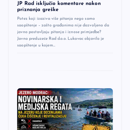
a
JP Rad isključio komentare nakon
priznanja greške
k
Potez koji izaziva više pitanja nego samo
saopštenje – zašto građanima nije dozvoljeno da
a
javno postavljaju pitanja i iznose primjedbe?
Javno preduzeće Rad d.o.o. Lukavac objavilo je
saopštenje u kojem…