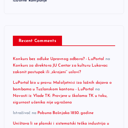
izborne kampanje
Recent Comments
Konkurs bez odluke Upravnog odbora? - LuPortal
na
Konkurs za direktora JU Centar za kulturu Lukavac:
zakonit postupak ili „skrojeni“ uslovi?
LuPortal bio u pravu: Maloljetnici iza lažnih dojava o
bombama u Tuzlanskom kantonu - LuPortal
na
Novosti iz Vlade TK: Provjere u školama TK u toku,
sigurnost učenika nije ugrožena
Istraživač
na
Pobuna Bošnjaka 1850. godine
Uništava li se planski i sistematski teška industrija u