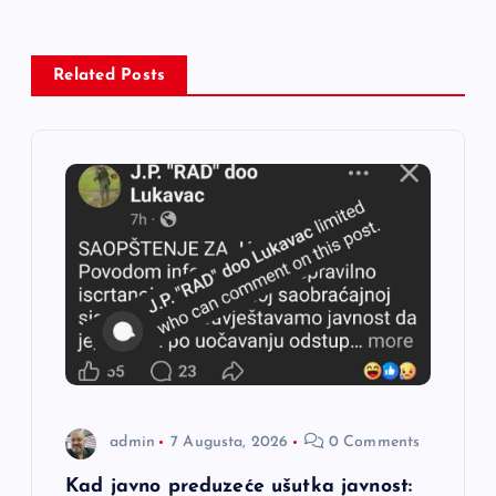
a
c
Related Posts
i
j
a
č
l
a
admin
7 Augusta, 2026
0 Comments
n
Kad javno preduzeće ušutka javnost: