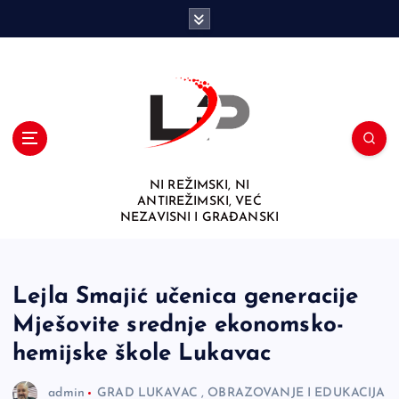
S
k
i
p
t
o
c
o
n
NI REŽIMSKI, NI
t
ANTIREŽIMSKI, VEĆ
e
NEZAVISNI I GRAĐANSKI
n
t
Lejla Smajić učenica generacije
Mješovite srednje ekonomsko-
hemijske škole Lukavac
admin
GRAD LUKAVAC
,
OBRAZOVANJE I EDUKACIJA