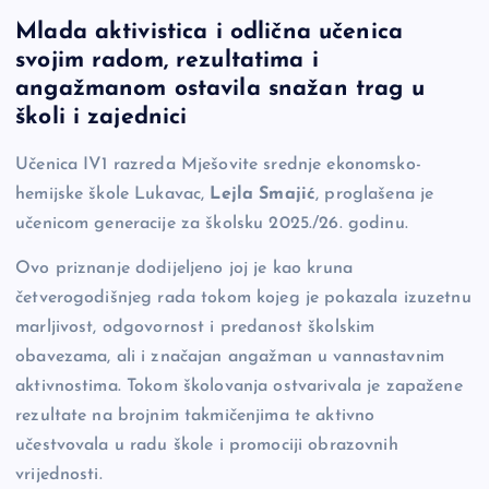
a
o
es
b
h
Mlada aktivistica i odlična učenica
c
p
se
er
ar
svojim radom, rezultatima i
e
y
n
e
angažmanom ostavila snažan trag u
b
Li
g
školi i zajednici
o
n
er
Učenica IV1 razreda Mješovite srednje ekonomsko-
o
k
hemijske škole Lukavac,
Lejla Smajić
, proglašena je
k
učenicom generacije za školsku 2025./26. godinu.
Ovo priznanje dodijeljeno joj je kao kruna
četverogodišnjeg rada tokom kojeg je pokazala izuzetnu
marljivost, odgovornost i predanost školskim
obavezama, ali i značajan angažman u vannastavnim
aktivnostima. Tokom školovanja ostvarivala je zapažene
rezultate na brojnim takmičenjima te aktivno
učestvovala u radu škole i promociji obrazovnih
vrijednosti.