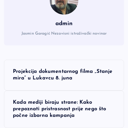
admin
Jasmin Garagić Nezavisni istraživački novinar
N
Projekcija dokumentarnog filma „Stanje
a
mira“ u Lukavcu 8. juna
v
Kada mediji biraju strane: Kako
i
prepoznati pristrasnost prije nego što
počne izborna kampanja
g