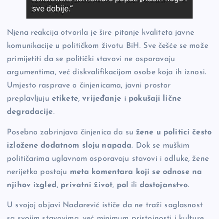
Njena reakcija otvorila je šire pitanje kvaliteta javne
komunikacije u političkom životu BiH. Sve češće se može
primijetiti da se politički stavovi ne osporavaju
argumentima, već diskvalifikacijom osobe koja ih iznosi.
Umjesto rasprave o činjenicama, javni prostor
preplavljuju
etikete
,
vrijeđanje
i
pokušaji lične
degradacije
.
Posebno zabrinjava činjenica da su
žene u politici često
izložene dodatnom sloju napada
. Dok se muškim
političarima uglavnom osporavaju stavovi i odluke, žene
nerijetko postaju
meta komentara koji se odnose na
njihov izgled
,
privatni život
,
pol
ili
dostojanstvo
.
U svojoj objavi Nadarević ističe da ne traži saglasnost
sa svojim stavovima, već minimum pristojnosti i kulture