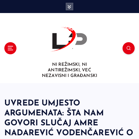
S
k
i
p
t
o
c
o
n
NI REŽIMSKI, NI
t
ANTIREŽIMSKI, VEĆ
e
NEZAVISNI I GRAĐANSKI
n
t
UVREDE UMJESTO
ARGUMENATA: ŠTA NAM
GOVORI SLUČAJ AMRE
NADAREVIĆ VODENČAREVIĆ O