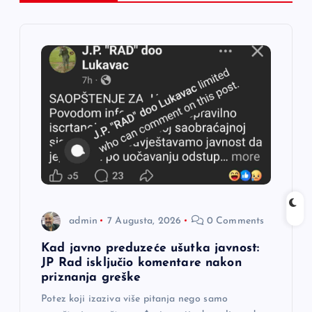
i
j
a
č
l
a
n
admin
7 Augusta, 2026
0 Comments
a
Kad javno preduzeće ušutka javnost:
JP Rad isključio komentare nakon
priznanja greške
k
Potez koji izaziva više pitanja nego samo