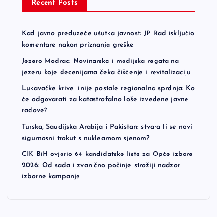
Recent Posts
Kad javno preduzeće ušutka javnost: JP Rad isključio
komentare nakon priznanja greške
Jezero Modrac: Novinarska i medijska regata na
jezeru koje decenijama čeka čišćenje i revitalizaciju
Lukavačke krive linije postale regionalna sprdnja: Ko
će odgovarati za katastrofalno loše izvedene javne
radove?
Turska, Saudijska Arabija i Pakistan: stvara li se novi
sigurnosni trokut s nuklearnom sjenom?
CIK BiH ovjerio 64 kandidatske liste za Opće izbore
2026: Od sada i zvanično počinje strožiji nadzor
izborne kampanje