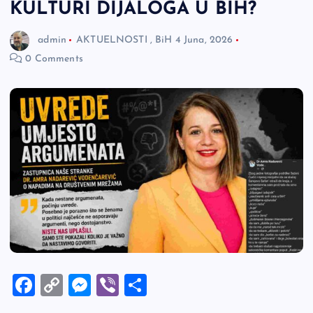
KULTURI DIJALOGA U BIH?
admin
AKTUELNOSTI
,
BiH
4 Juna, 2026
0 Comments
F
C
M
Vi
S
a
o
es
b
h