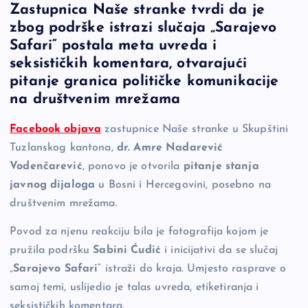
Zastupnica Naše stranke tvrdi da je
c
p
se
er
ar
zbog podrške istrazi slučaja „Sarajevo
e
y
n
e
Safari“ postala meta uvreda i
b
Li
g
seksističkih komentara, otvarajući
o
n
er
pitanje granica političke komunikacije
na društvenim mrežama
o
k
k
Facebook objava
zastupnice Naše stranke u Skupštini
Tuzlanskog kantona,
dr. Amre Nadarević
Vodenčarević
, ponovo je otvorila
pitanje stanja
javnog dijaloga
u Bosni i Hercegovini, posebno na
društvenim mrežama.
Povod za njenu reakciju bila je fotografija kojom je
pružila podršku
Sabini Ćudić
i inicijativi da se slučaj
„
Sarajevo Safari
“ istraži do kraja. Umjesto rasprave o
samoj temi, uslijedio je talas uvreda, etiketiranja i
seksističkih komentara.