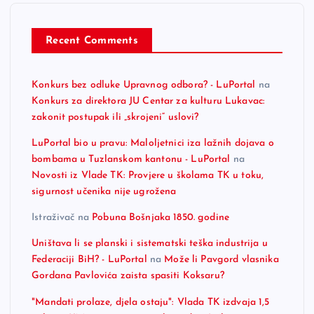
Recent Comments
Konkurs bez odluke Upravnog odbora? - LuPortal
na
Konkurs za direktora JU Centar za kulturu Lukavac:
zakonit postupak ili „skrojeni“ uslovi?
LuPortal bio u pravu: Maloljetnici iza lažnih dojava o
bombama u Tuzlanskom kantonu - LuPortal
na
Novosti iz Vlade TK: Provjere u školama TK u toku,
sigurnost učenika nije ugrožena
Istraživač
na
Pobuna Bošnjaka 1850. godine
Uništava li se planski i sistematski teška industrija u
Federaciji BiH? - LuPortal
na
Može li Pavgord vlasnika
Gordana Pavlovića zaista spasiti Koksaru?
"Mandati prolaze, djela ostaju": Vlada TK izdvaja 1,5