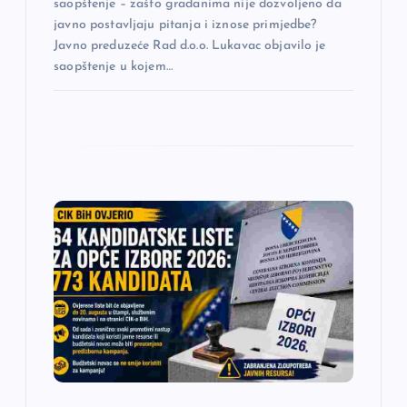
a
saopštenje – zašto građanima nije dozvoljeno da
javno postavljaju pitanja i iznose primjedbe?
Javno preduzeće Rad d.o.o. Lukavac objavilo je
saopštenje u kojem…