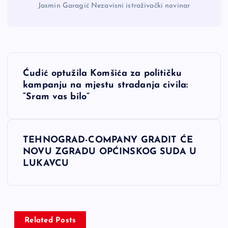
Jasmin Garagić Nezavisni istraživački novinar
N
Ćudić optužila Komšića za političku
a
kampanju na mjestu stradanja civila:
“Sram vas bilo”
v
i
TEHNOGRAD-COMPANY GRADIT ĆE
NOVU ZGRADU OPĆINSKOG SUDA U
g
LUKAVCU
a
c
Related Posts