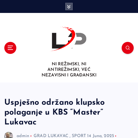
S
k
i
p
t
o
c
o
n
NI REŽIMSKI, NI
t
ANTIREŽIMSKI, VEĆ
e
NEZAVISNI I GRAĐANSKI
n
t
Uspješno održano klupsko
polaganje u KBS “Master”
Lukavac
admin
GRAD LUKAVAC
,
SPORT
14 Juna, 2025