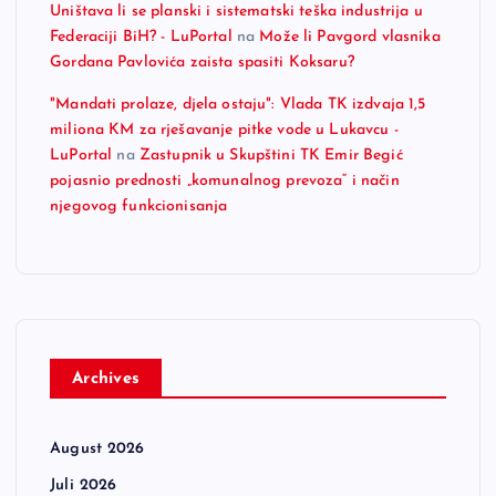
Uništava li se planski i sistematski teška industrija u
Federaciji BiH? - LuPortal
na
Može li Pavgord vlasnika
Gordana Pavlovića zaista spasiti Koksaru?
"Mandati prolaze, djela ostaju": Vlada TK izdvaja 1,5
miliona KM za rješavanje pitke vode u Lukavcu -
LuPortal
na
Zastupnik u Skupštini TK Emir Begić
pojasnio prednosti „komunalnog prevoza“ i način
njegovog funkcionisanja
Archives
August 2026
Juli 2026