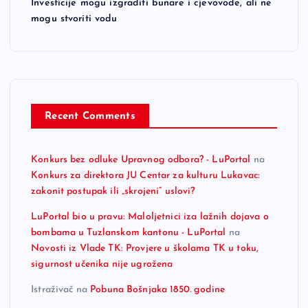
Investicije mogu izgraditi bunare i cjevovode, ali ne
mogu stvoriti vodu
Recent Comments
Konkurs bez odluke Upravnog odbora? - LuPortal
na
Konkurs za direktora JU Centar za kulturu Lukavac:
zakonit postupak ili „skrojeni“ uslovi?
LuPortal bio u pravu: Maloljetnici iza lažnih dojava o
bombama u Tuzlanskom kantonu - LuPortal
na
Novosti iz Vlade TK: Provjere u školama TK u toku,
sigurnost učenika nije ugrožena
Istraživač
na
Pobuna Bošnjaka 1850. godine