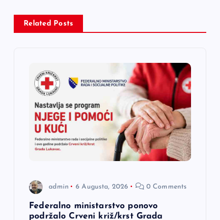
a
Related Posts
c
i
j
a
č
l
a
admin
6 Augusta, 2026
0 Comments
n
Federalno ministarstvo ponovo
podržalo Crveni križ/krst Grada