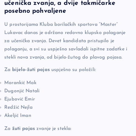
učenička zvanja, a dvije takmičarke
e
y
n
e
posebno pohvaljene
b
Li
g
U prostorijama Kluba borilačkih sportova “Master”
o
n
er
Lukavac danas je održano redovno klupsko polaganje
o
k
za učenička zvanja. Devet kandidata pristupilo je
k
polaganju, a svi su uspješno savladali ispitne zadatke i
stekli nova zvanja, od bijelo-žutog do plavog pojasa.
Za
bijelo-žuti pojas
uspješno su položili:
Morankić Mak
Dugonjić Natali
Ejubović Emir
Redžić Nejla
Akeljić Iman
Za
žuti pojas
zvanje je stekla: