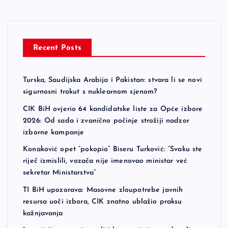
Recent Posts
Turska, Saudijska Arabija i Pakistan: stvara li se novi
sigurnosni trokut s nuklearnom sjenom?
CIK BiH ovjerio 64 kandidatske liste za Opće izbore
2026: Od sada i zvanično počinje strožiji nadzor
izborne kampanje
Konaković opet “pokopio” Biseru Turković: “Svaku ste
riječ izmislili, vozača nije imenovao ministar već
sekretar Ministarstva”
TI BiH upozorava: Masovne zloupotrebe javnih
resursa uoči izbora, CIK znatno ublažio praksu
kažnjavanja