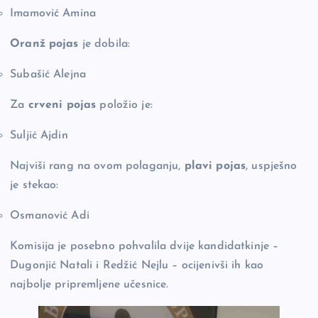
Imamović Amina
Oranž pojas
je dobila:
Subašić Alejna
Za
crveni pojas
položio je:
Suljić Ajdin
Najviši rang na ovom polaganju,
plavi pojas
, uspješno
je stekao:
Osmanović Adi
Komisija je posebno pohvalila dvije kandidatkinje –
Dugonjić Natali i Redžić Nejlu – ocijenivši ih kao
najbolje pripremljene učesnice.