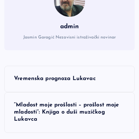
admin
Jasmin Garagić Nezavisni istraživački novinar
N
Vremenska prognoza Lukavac
a
v
“Mladost moje prošlosti – prošlost moje
mladosti”: Knjiga o duši muzičkog
i
Lukavca
g