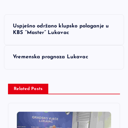
N
Uspješno održano klupsko polaganje u
a
KBS “Master” Lukavac
v
Vremenska prognoza Lukavac
i
g
a
Related Posts
c
i