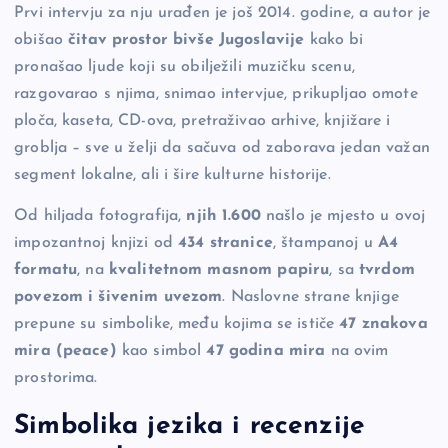
Prvi intervju za nju urađen je još 2014. godine, a autor je
obišao
čitav prostor bivše Jugoslavije
kako bi
pronašao ljude koji su obilježili muzičku scenu,
razgovarao s njima, snimao intervjue, prikupljao omote
ploča, kaseta, CD-ova, pretraživao arhive, knjižare i
groblja – sve u želji da sačuva od zaborava jedan važan
segment lokalne, ali i šire kulturne historije.
Od hiljada fotografija,
njih 1.600
našlo je mjesto u ovoj
impozantnoj knjizi od
434 stranice
, štampanoj u
A4
formatu
, na
kvalitetnom masnom papiru
, sa
tvrdom
povezom i šivenim uvezom
. Naslovne strane knjige
prepune su simbolike, među kojima se ističe
47 znakova
mira (peace)
kao simbol
47 godina mira
na ovim
prostorima.
Simbolika jezika i recenzije