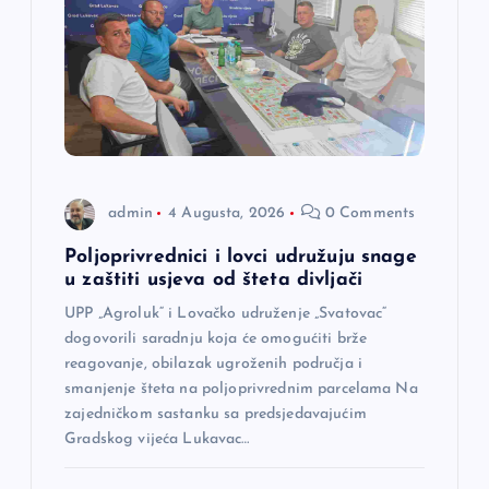
j
a
č
l
admin
4 Augusta, 2026
0 Comments
a
Poljoprivrednici i lovci udružuju snage
n
u zaštiti usjeva od šteta divljači
UPP „Agroluk“ i Lovačko udruženje „Svatovac“
a
dogovorili saradnju koja će omogućiti brže
reagovanje, obilazak ugroženih područja i
k
smanjenje šteta na poljoprivrednim parcelama Na
zajedničkom sastanku sa predsjedavajućim
a
Gradskog vijeća Lukavac…