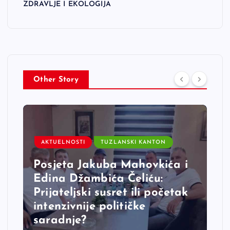
ZDRAVLJE I EKOLOGIJA
Other Story
AKTUELNOSTI
TUZLANSKI KANTON
Posjeta Jakuba Mahovkića i
Edina Džambića Čeliću:
Prijateljski susret ili početak
intenzivnije političke
saradnje?