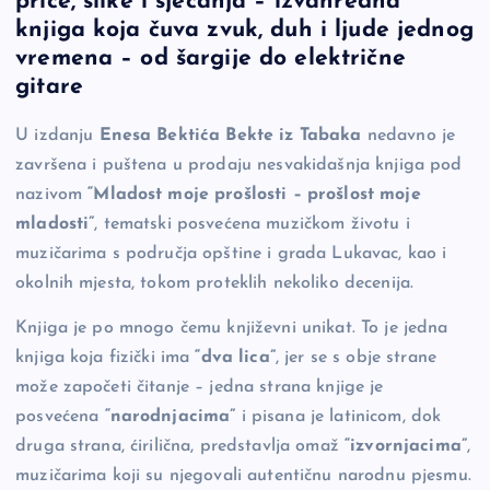
priče, slike i sjećanja – izvanredna
b
Li
g
knjiga koja čuva zvuk, duh i ljude jednog
o
n
er
vremena – od šargije do električne
gitare
o
k
k
U izdanju
Enesa Bektića Bekte iz Tabaka
nedavno je
završena i puštena u prodaju nesvakidašnja knjiga pod
nazivom
“Mladost moje prošlosti – prošlost moje
mladosti”
, tematski posvećena muzičkom životu i
muzičarima s područja opštine i grada Lukavac, kao i
okolnih mjesta, tokom proteklih nekoliko decenija.
Knjiga je po mnogo čemu književni unikat. To je jedna
knjiga koja fizički ima
“dva lica”
, jer se s obje strane
može započeti čitanje – jedna strana knjige je
posvećena
“narodnjacima”
i pisana je latinicom, dok
druga strana, ćirilična, predstavlja omaž
“izvornjacima”
,
muzičarima koji su njegovali autentičnu narodnu pjesmu.