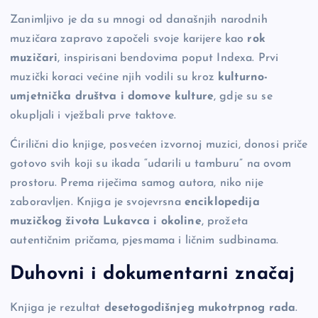
Zanimljivo je da su mnogi od današnjih narodnih
muzičara zapravo započeli svoje karijere kao
rok
muzičari
, inspirisani bendovima poput Indexa. Prvi
muzički koraci većine njih vodili su kroz
kulturno-
umjetnička društva i domove kulture
, gdje su se
okupljali i vježbali prve taktove.
Ćirilični dio knjige, posvećen izvornoj muzici, donosi priče
gotovo svih koji su ikada “udarili u tamburu” na ovom
prostoru. Prema riječima samog autora, niko nije
zaboravljen. Knjiga je svojevrsna
enciklopedija
muzičkog života Lukavca i okoline
, prožeta
autentičnim pričama, pjesmama i ličnim sudbinama.
Duhovni i dokumentarni značaj
Knjiga je rezultat
desetogodišnjeg mukotrpnog rada
.