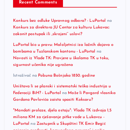
Recent Comments
Konkurs bez odluke Upravnog odbora? - LuPortal
na
Konkurs za direktora JU Centar za kulturu Lukavac:
zakonit postupak ili „skrojeni“ uslovi?
LuPortal bio u pravu: Maloljetnici iza lažnih dojava o
bombama u Tuzlanskom kantonu - LuPortal
na
Novosti iz Vlade TK: Provjere u školama TK u toku,
sigurnost učenika nije ugrožena
Istraživač
na
Pobuna Bošnjaka 1850. godine
Uništava li se planski i sistematski teška industrija u
Federaciji BiH? - LuPortal
na
Može li Pavgord vlasnika
Gordana Pavlovića zaista spasiti Koksaru?
"Mandati prolaze, djela ostaju": Vlada TK izdvaja 1,5
miliona KM za rješavanje pitke vode u Lukavcu -
LuPortal
na
Zastupnik u Skupštini TK Emir Begić