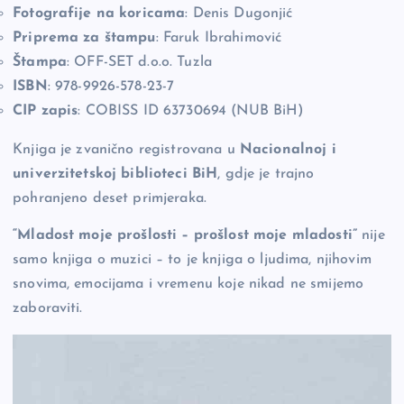
Fotografije na koricama
: Denis Dugonjić
Priprema za štampu
: Faruk Ibrahimović
Štampa
: OFF-SET d.o.o. Tuzla
ISBN
: 978-9926-578-23-7
CIP zapis
: COBISS ID 63730694 (NUB BiH)
Knjiga je zvanično registrovana u
Nacionalnoj i
univerzitetskoj biblioteci BiH
, gdje je trajno
pohranjeno deset primjeraka.
“Mladost moje prošlosti – prošlost moje mladosti”
nije
samo knjiga o muzici – to je knjiga o ljudima, njihovim
snovima, emocijama i vremenu koje nikad ne smijemo
zaboraviti.