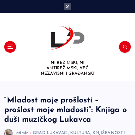
S
k
i
p
t
o
c
o
n
NI REŽIMSKI, NI
t
ANTIREŽIMSKI, VEĆ
e
NEZAVISNI I GRAĐANSKI
n
t
“Mladost moje prošlosti –
prošlost moje mladosti”: Knjiga o
duši muzičkog Lukavca
admin
GRAD LUKAVAC
,
KULTURA, KNJIŽEVNOST I