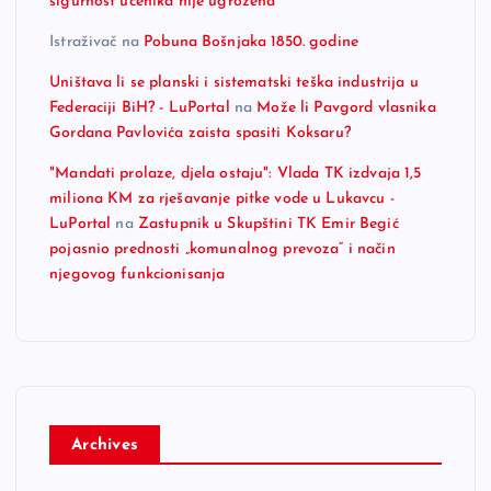
sigurnost učenika nije ugrožena
Istraživač
na
Pobuna Bošnjaka 1850. godine
Uništava li se planski i sistematski teška industrija u
Federaciji BiH? - LuPortal
na
Može li Pavgord vlasnika
Gordana Pavlovića zaista spasiti Koksaru?
"Mandati prolaze, djela ostaju": Vlada TK izdvaja 1,5
miliona KM za rješavanje pitke vode u Lukavcu -
LuPortal
na
Zastupnik u Skupštini TK Emir Begić
pojasnio prednosti „komunalnog prevoza“ i način
njegovog funkcionisanja
Archives