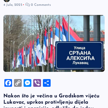
4 Jula, 2025
0 Comments
F
C
M
Vi
S
a
o
es
b
h
Nakon što je večina u Gradskom vijeću
c
p
se
er
ar
Lukavac, uprkos protivljenju dijela
e
y
n
e