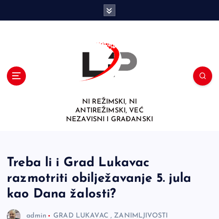
S
k
i
p
t
o
c
o
n
NI REŽIMSKI, NI
t
ANTIREŽIMSKI, VEĆ
e
NEZAVISNI I GRAĐANSKI
n
t
Treba li i Grad Lukavac
razmotriti obilježavanje 5. jula
kao Dana žalosti?
admin
GRAD LUKAVAC
,
ZANIMLJIVOSTI