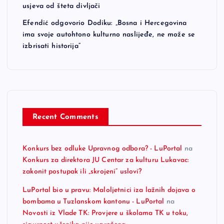
usjeva od šteta divljači
Efendić odgovorio Dodiku: „Bosna i Hercegovina
ima svoje autohtono kulturno naslijeđe, ne može se
izbrisati historija“
Recent Comments
Konkurs bez odluke Upravnog odbora? - LuPortal
na
Konkurs za direktora JU Centar za kulturu Lukavac:
zakonit postupak ili „skrojeni“ uslovi?
LuPortal bio u pravu: Maloljetnici iza lažnih dojava o
bombama u Tuzlanskom kantonu - LuPortal
na
Novosti iz Vlade TK: Provjere u školama TK u toku,