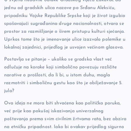
U svjetlu nedavne odluke Gradskog vijeća Lukavac da
jednu od gradskih ulica nazove po Srđanu Aleksiću,
pripadniku Vojske Republike Srpske koji je život izgubio
spašavajući sugrađanina druge nacionalnosti, otvara se
prostor za razmišljanje o širem pristupu kulturi sjećanja.
Uprkos tome što je imenovanje ulice izazvalo polemike u
lokalnoj zajednici, prijedlog je usvojen većinom glasova.
Postavlja se pitanje – ukoliko se gradska vlast već
odlučuje na korake koji simbolično povezuju različite
narative o prošlosti, da li bi, u istom duhu, mogla
razmotriti i simboličnu gestu kao što je obilježavanje 5.
jula?
Ova ideja ne mora biti shvaćena kao politička poruka,
već prije kao pokušaj iskazivanja univerzalnog
poštovanja prema svim civilnim žrtvama rata, bez obzira
na etničku pripadnost. Iako bi ovakav prijedlog sigurno