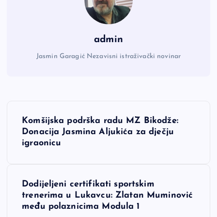
admin
Jasmin Garagić Nezavisni istraživački novinar
N
Komšijska podrška radu MZ Bikodže:
a
Donacija Jasmina Aljukića za dječju
igraonicu
v
i
Dodijeljeni certifikati sportskim
trenerima u Lukavcu: Zlatan Muminović
g
među polaznicima Modula 1