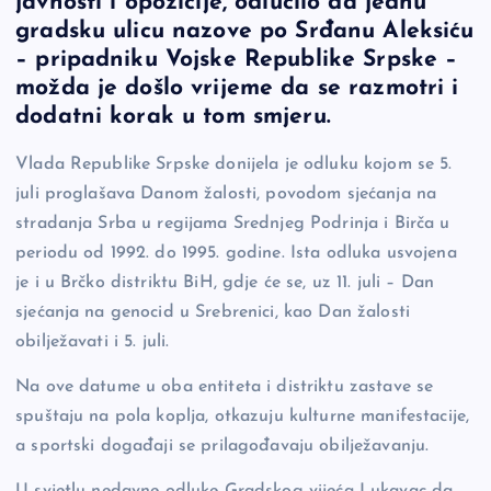
javnosti i opozicije, odlučilo da jednu
b
Li
g
gradsku ulicu nazove po Srđanu Aleksiću
o
n
er
– pripadniku Vojske Republike Srpske –
možda je došlo vrijeme da se razmotri i
o
k
dodatni korak u tom smjeru.
k
Vlada Republike Srpske donijela je odluku kojom se 5.
juli proglašava Danom žalosti, povodom sjećanja na
stradanja Srba u regijama Srednjeg Podrinja i Birča u
periodu od 1992. do 1995. godine. Ista odluka usvojena
je i u Brčko distriktu BiH, gdje će se, uz 11. juli – Dan
sjećanja na genocid u Srebrenici, kao Dan žalosti
obilježavati i 5. juli.
Na ove datume u oba entiteta i distriktu zastave se
spuštaju na pola koplja, otkazuju kulturne manifestacije,
a sportski događaji se prilagođavaju obilježavanju.