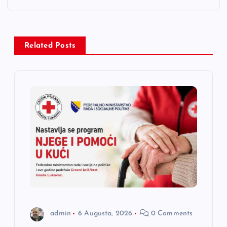
a
c
Related Posts
i
j
a
č
l
a
n
admin
6 Augusta, 2026
0 Comments