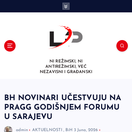
S
k
i
p
t
o
c
o
n
NI REŽIMSKI, NI
t
ANTIREŽIMSKI, VEĆ
e
NEZAVISNI I GRAĐANSKI
n
t
BH NOVINARI UČESTVUJU NA
PRAGG GODIŠNJEM FORUMU
U SARAJEVU
admin
AKTUELNOSTI
,
BiH
3 Juna, 2026