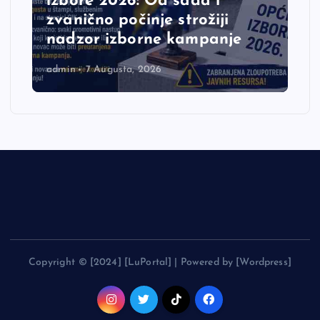
izbore 2026: Od sada i
zvanično počinje strožiji
nadzor izborne kampanje
admin
7 Augusta, 2026
Copyright © [2024] [LuPortal] | Powered by [Wordpress]