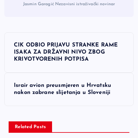
Jasmin Garagić Nezavisni istraživački novinar
N
CIK ODBIO PRIJAVU STRANKE RAME
a
ISAKA ZA DRŽAVNI NIVO ZBOG
KRIVOTVORENIH POTPISA
v
i
Israir avion preusmjeren u Hrvatsku
nakon zabrane slijetanja u Sloveniji
g
a
c
Related Posts