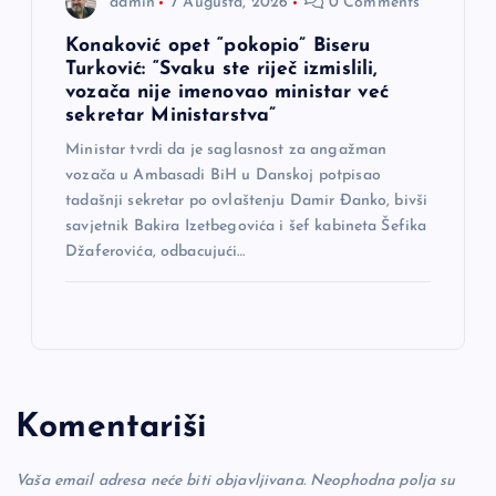
admin
7 Augusta, 2026
0 Comments
Konaković opet “pokopio” Biseru
Turković: “Svaku ste riječ izmislili,
vozača nije imenovao ministar već
sekretar Ministarstva”
Ministar tvrdi da je saglasnost za angažman
vozača u Ambasadi BiH u Danskoj potpisao
tadašnji sekretar po ovlaštenju Damir Đanko, bivši
savjetnik Bakira Izetbegovića i šef kabineta Šefika
Džaferovića, odbacujući…
Komentariši
Vaša email adresa neće biti objavljivana.
Neophodna polja su