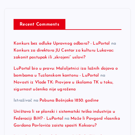
Recent Comments
Konkurs bez odluke Upravnog odbora? - LuPortal
na
Konkurs za direktora JU Centar za kulturu Lukavac:
zakonit postupak ili „skrojeni“ uslovi?
LuPortal bio u pravu: Maloljetnici iza lažnih dojava o
bombama u Tuzlanskom kantonu - LuPortal
na
Novosti iz Vlade TK: Provjere u školama TK u toku,
sigurnost učenika nije ugrožena
Istraživač
na
Pobuna Bošnjaka 1850. godine
Uništava li se planski i sistematski teška industrija u
Federaciji BiH? - LuPortal
na
Može li Pavgord vlasnika
Gordana Pavlovića zaista spasiti Koksaru?