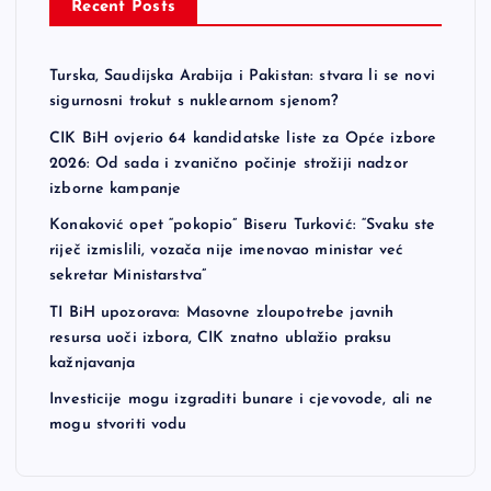
Recent Posts
Turska, Saudijska Arabija i Pakistan: stvara li se novi
sigurnosni trokut s nuklearnom sjenom?
CIK BiH ovjerio 64 kandidatske liste za Opće izbore
2026: Od sada i zvanično počinje strožiji nadzor
izborne kampanje
Konaković opet “pokopio” Biseru Turković: “Svaku ste
riječ izmislili, vozača nije imenovao ministar već
sekretar Ministarstva”
TI BiH upozorava: Masovne zloupotrebe javnih
resursa uoči izbora, CIK znatno ublažio praksu
kažnjavanja
Investicije mogu izgraditi bunare i cjevovode, ali ne
mogu stvoriti vodu