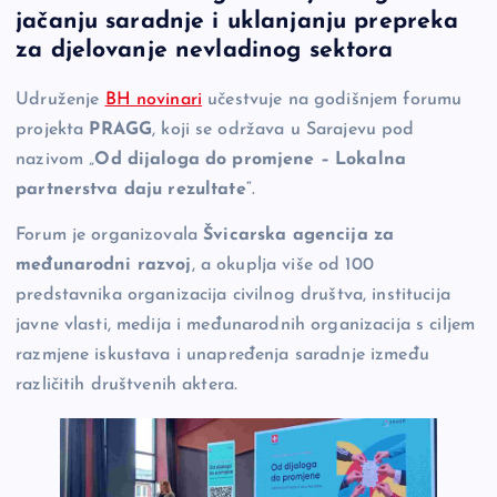
b
Li
g
jačanju saradnje i uklanjanju prepreka
o
n
er
za djelovanje nevladinog sektora
o
k
Udruženje
BH novinari
učestvuje na godišnjem forumu
k
projekta
PRAGG
, koji se održava u Sarajevu pod
nazivom „
Od dijaloga do promjene – Lokalna
partnerstva daju rezultate
“.
Forum je organizovala
Švicarska agencija za
međunarodni razvoj
, a okuplja više od 100
predstavnika organizacija civilnog društva, institucija
javne vlasti, medija i međunarodnih organizacija s ciljem
razmjene iskustava i unapređenja saradnje između
različitih društvenih aktera.