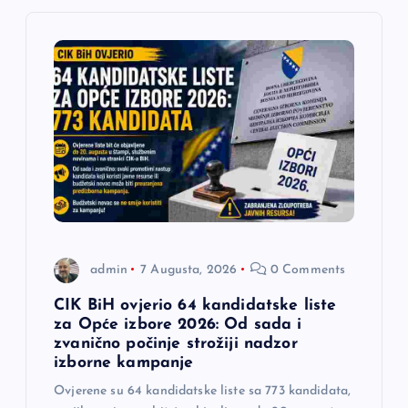
i
j
a
č
l
a
admin
7 Augusta, 2026
0 Comments
n
CIK BiH ovjerio 64 kandidatske liste
a
za Opće izbore 2026: Od sada i
zvanično počinje strožiji nadzor
izborne kampanje
k
Ovjerene su 64 kandidatske liste sa 773 kandidata,