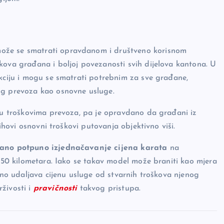
ože se smatrati opravdanom i društveno korisnom
kova građana i boljoj povezanosti svih dijelova kantona. U
nkciju i mogu se smatrati potrebnim za sve građane,
og prevoza kao osnovne usluge.
e u troškovima prevoza, pa je opravdano da građani iz
jihovi osnovni troškovi putovanja objektivno viši.
dano potpuno izjednačavanje cijena karata
na
i 50 kilometara. Iako se takav model može braniti kao mjera
meno udaljava cijenu usluge od stvarnih troškova njenog
živosti i
pravičnosti
takvog pristupa.