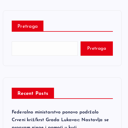
Pretraga
Pretraga
Recent Posts
Federalno ministarstvo ponovo podržalo
Crveni križ/krst Grada Lukavac: Nastavlja se
program njege i pomoći u kući