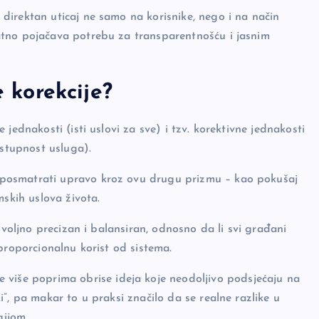
direktan uticaj ne samo na korisnike, nego i na način
atno pojačava potrebu za transparentnošću i jasnim
e korekcije?
jednakosti (isti uslovi za sve) i tzv. korektivne jednakosti
ostupnost usluga).
posmatrati upravo kroz ovu drugu prizmu – kao pokušaj
mskih uslova života.
ovoljno precizan i balansiran, odnosno da li svi građani
proporcionalnu korist od sistema.
e više poprima obrise ideja koje neodoljivo podsjećaju na
i”, pa makar to u praksi značilo da se realne razlike u
ijom.