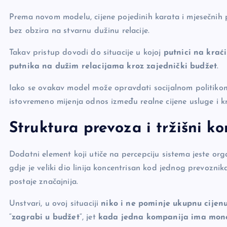
Prema novom modelu, cijene pojedinih karata i mjesečnih
bez obzira na stvarnu dužinu relacije.
Takav pristup dovodi do situacije u kojoj
putnici na krać
putnika na dužim relacijama kroz zajednički budžet
.
Iako se ovakav model može opravdati socijalnom politikom 
istovremeno mijenja odnos između realne cijene usluge i kra
Struktura prevoza i tržišni ko
Dodatni element koji utiče na percepciju sistema jeste org
gdje je veliki dio linija koncentrisan kod jednog prevoznika,
postaje značajnija.
Unstvari, u ovoj situaciji
niko i ne pominje ukupnu cijen
“
zagrabi u budžet
“, jet
kada jedna kompanija ima monop