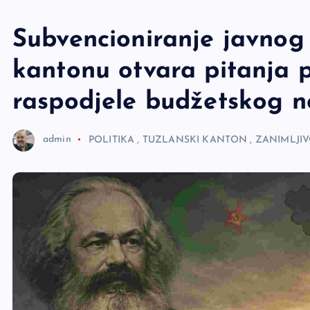
e
r
Subvencioniranje javnog
kantonu otvara pitanja pr
raspodjele budžetskog n
admin
POLITIKA
,
TUZLANSKI KANTON
,
ZANIMLJIV