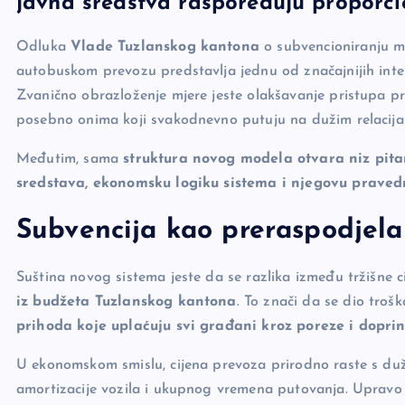
javna sredstva raspoređuju proporc
b
Li
g
o
n
er
Odluka
Vlade Tuzlanskog kantona
o subvencioniranju m
o
k
autobuskom prevozu predstavlja jednu od značajnijih inte
k
Zvanično obrazloženje mjere jeste olakšavanje pristupa p
posebno onima koji svakodnevno putuju na dužim relacij
Međutim, sama
struktura novog modela otvara niz pita
sredstava, ekonomsku logiku sistema i njegovu praved
Subvencija kao preraspodjela 
Suština novog sistema jeste da se razlika između tržišne c
iz budžeta Tuzlanskog kantona
. To znači da se dio troš
prihoda koje uplaćuju svi građani kroz poreze i dopri
U ekonomskom smislu, cijena prevoza prirodno raste s dužin
amortizacije vozila i ukupnog vremena putovanja. Upravo 