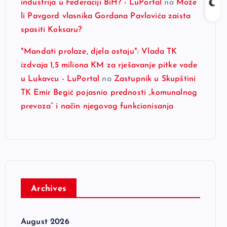
industrija u Federaciji BiH? - LuPortal
na
Može
li Pavgord vlasnika Gordana Pavlovića zaista
spasiti Koksaru?
"Mandati prolaze, djela ostaju": Vlada TK
izdvaja 1,5 miliona KM za rješavanje pitke vode
u Lukavcu - LuPortal
na
Zastupnik u Skupštini
TK Emir Begić pojasnio prednosti „komunalnog
prevoza“ i način njegovog funkcionisanja
Archives
August 2026