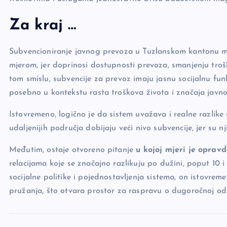
Za kraj …
Subvencioniranje javnog prevoza u Tuzlanskom kantonu m
mjerom, jer doprinosi dostupnosti prevoza, smanjenju troš
tom smislu, subvencije za prevoz imaju jasnu socijalnu fu
posebno u kontekstu rasta troškova života i značaja javn
Istovremeno, logično je da sistem uvažava i realne razlik
udaljenijih područja dobijaju veći nivo subvencije, jer su n
Međutim, ostaje otvoreno pitanje
u kojoj mjeri je oprav
relacijama koje se značajno razlikuju po dužini, poput 10 
socijalne politike i pojednostavljenja sistema, on istovre
pružanja, što otvara prostor za raspravu o dugoročnoj odr