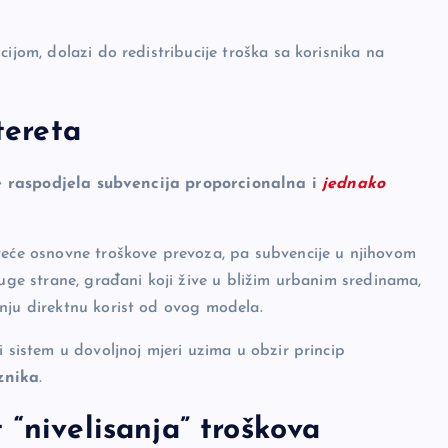
ijom, dolazi do redistribucije troška sa korisnika na
tereta
je raspodjela subvencija proporcionalna i
jednako
 veće osnovne troškove prevoza, pa subvencije u njihovom
ruge strane, građani koji žive u bližim urbanim sredinama,
nju direktnu korist od ovog modela.
i sistem u dovoljnoj mjeri uzima u obzir princip
znika
.
 “nivelisanja” troškova