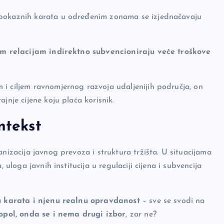
 pokaznih karata u određenim zonama se izjednačavaju
im relacijam indirektno subvencioniraju veće troškove
i ciljem ravnomjernog razvoja udaljenijih područja, on
jnje cijene koju plaća korisnik.
ntekst
anizacija javnog prevoza i struktura tržišta. U situacijama
 uloga javnih institucija u regulaciji cijena i subvencija
u karata i njenu realnu opravdanost
– sve se svodi na
ol, onda se i nema drugi izbor
, zar ne?