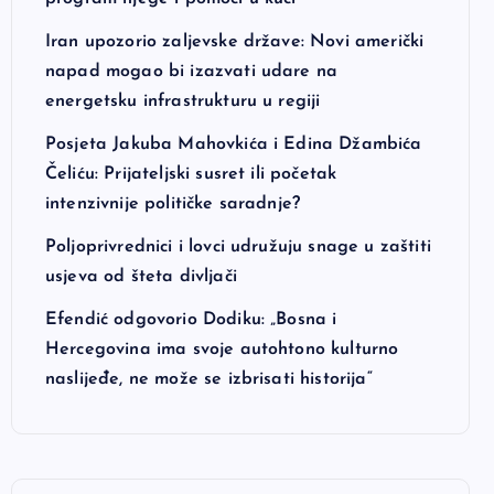
Iran upozorio zaljevske države: Novi američki
napad mogao bi izazvati udare na
energetsku infrastrukturu u regiji
Posjeta Jakuba Mahovkića i Edina Džambića
Čeliću: Prijateljski susret ili početak
intenzivnije političke saradnje?
Poljoprivrednici i lovci udružuju snage u zaštiti
usjeva od šteta divljači
Efendić odgovorio Dodiku: „Bosna i
Hercegovina ima svoje autohtono kulturno
naslijeđe, ne može se izbrisati historija“