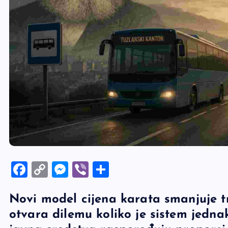
F
C
M
Vi
S
a
o
es
b
h
Novi model cijena karata smanjuje t
c
p
se
er
ar
otvara dilemu koliko je sistem jedn
e
y
n
e