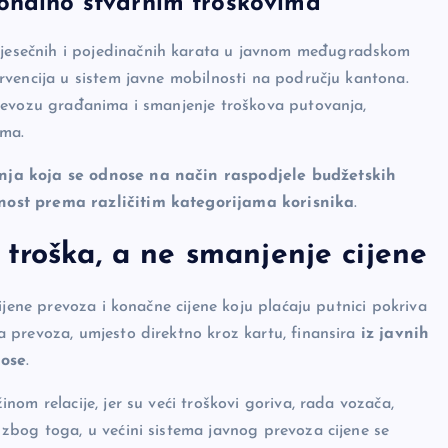
ionalno stvarnim troškovima
jesečnih i pojedinačnih karata u javnom međugradskom
rvencija u sistem javne mobilnosti na području kantona.
revozu građanima i smanjenje troškova putovanja,
ama.
nja koja se odnose na način raspodjele budžetskih
nost prema različitim kategorijama korisnika
.
troška, a ne smanjenje cijene
ijene prevoza i konačne cijene koju plaćaju putnici pokriva
ka prevoza, umjesto direktno kroz kartu, finansira
iz javnih
nose
.
om relacije, jer su veći troškovi goriva, rada vozača,
zbog toga, u većini sistema javnog prevoza cijene se