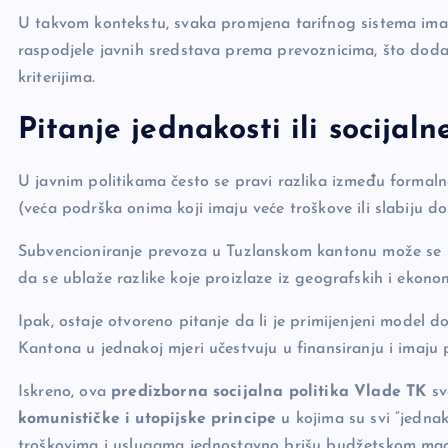
U takvom kontekstu, svaka promjena tarifnog sistema ima 
raspodjele javnih sredstava prema prevoznicima, što dod
kriterijima.
Pitanje jednakosti ili socijaln
U javnim politikama često se pravi razlika između formalne 
(veća podrška onima koji imaju veće troškove ili slabiju d
Subvencioniranje prevoza u Tuzlanskom kantonu može se 
da se ublaže razlike koje proizlaze iz geografskih i ekono
Ipak, ostaje otvoreno pitanje da li je primijenjeni model d
Kantona u jednakoj mjeri učestvuju u finansiranju i imaju 
Iskreno, ova
predizborna socijalna politika Vlade TK
sv
komunističke i utopijske principe
u kojima su svi “jednak
troškovima i uslugama jednostavno brišu budžetskom mag