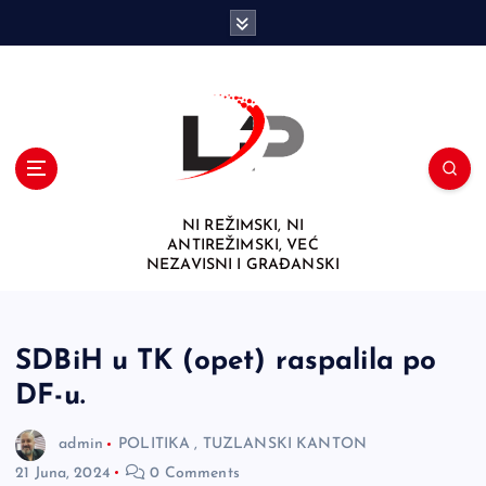
S
k
i
p
t
o
c
o
n
NI REŽIMSKI, NI
t
ANTIREŽIMSKI, VEĆ
e
NEZAVISNI I GRAĐANSKI
n
t
SDBiH u TK (opet) raspalila po
DF-u.
admin
POLITIKA
,
TUZLANSKI KANTON
21 Juna, 2024
0 Comments