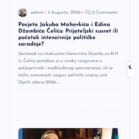
n
admin
5 Augusta, 2026
0 Comments
a
Posjeta Jakuba Mahovkića i Edina
Džambića Čeliću: Prijateljski susret ili
početak intenzivnije političke
k
saradnje?
a
Sastanak sa istaknutim članovima Stranke za BiH
iz Čelića protekao je u znaku razgovora o
poljoprivredi i međusobnog upoznavanja, ali je
teško zanemariti njegov politički značaj uoči
Općih izbora 2026.…