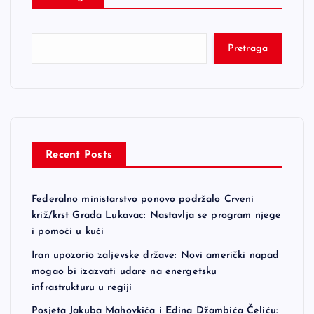
Pretraga
Recent Posts
Federalno ministarstvo ponovo podržalo Crveni
križ/krst Grada Lukavac: Nastavlja se program njege
i pomoći u kući
Iran upozorio zaljevske države: Novi američki napad
mogao bi izazvati udare na energetsku
infrastrukturu u regiji
Posjeta Jakuba Mahovkića i Edina Džambića Čeliću: