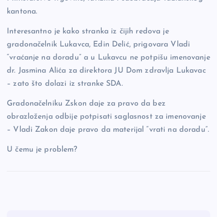
kantona.
Interesantno je kako stranka iz čijih redova je
gradonačelnik Lukavca, Edin Delić, prigovara Vladi
“vraćanje na doradu” a u Lukavcu ne potpišu imenovanje
dr. Jasmina Alića za direktora JU Dom zdravlja Lukavac
– zato što dolazi iz stranke SDA.
Gradonačelniku Zskon daje za pravo da bez
obrazloženja odbije potpisati saglasnost za imenovanje
– Vladi Zakon daje pravo da materijal “vrati na doradu”.
U čemu je problem?