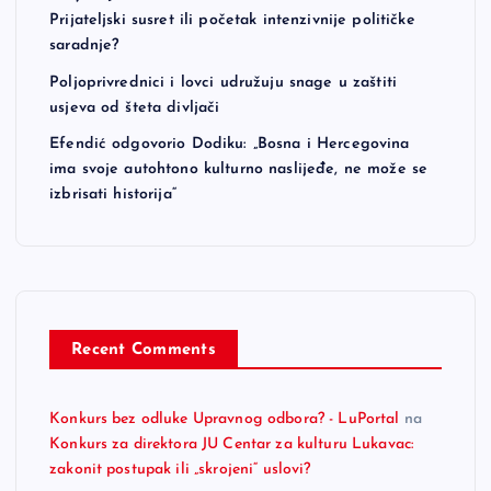
Prijateljski susret ili početak intenzivnije političke
saradnje?
Poljoprivrednici i lovci udružuju snage u zaštiti
usjeva od šteta divljači
Efendić odgovorio Dodiku: „Bosna i Hercegovina
ima svoje autohtono kulturno naslijeđe, ne može se
izbrisati historija“
Recent Comments
Konkurs bez odluke Upravnog odbora? - LuPortal
na
Konkurs za direktora JU Centar za kulturu Lukavac:
zakonit postupak ili „skrojeni“ uslovi?