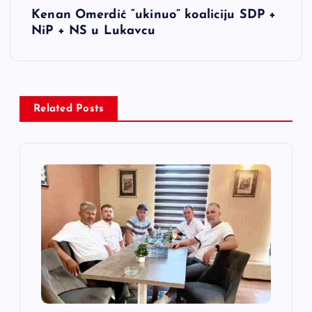
Kenan Omerdić “ukinuo” koaliciju SDP +
g
NiP + NS u Lukavcu
a
c
Related Posts
i
j
a
č
l
a