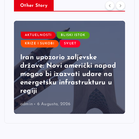
Other Story
AKTUELNOSTI
BLISKI ISTOK
KRIZE I SUKOBI
SVIJET
Iran upozorio zaljevske
države: Novi američki napad
mogao bi izazvati udare na
energetsku infrastrukturu u
regiji
admin
6 Augusta, 2026