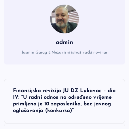
admin
Jasmin Garagić Nezavisni istraživački novinar
N
Finansijska revizija JU DZ Lukavac – dio
a
IV: “U radni odnos na određeno vrijeme
primljeno je 10 zaposlenika, bez javnog
v
oglašavanja (konkursa)”
i