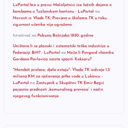
LuPortal bio u pravu: Maloljetnici iza lažnih dojava o
bombama u Tuzlanskom kantonu - LuPortal
na
Novosti iz Vlade TK: Provjere u školama TK u toku,
sigurnost učenika nije ugrožena
Istraživač
na
Pobuna Bošnjaka 1850. godine
Uništava li se planski i sistematski teška industrija u
Federaciji BiH? - LuPortal
na
Može li Pavgord vlasnika
Gordana Pavlovića zaista spasiti Koksaru?
"Mandati prolaze, djela ostaju": Vlada TK izdvaja 1,5
miliona KM za rješavanje pitke vode u Lukavcu -
LuPortal
na
Zastupnik u Skupštini TK Emir Begić
pojasnio prednosti „komunalnog prevoza“ i način
njegovog funkcionisanja