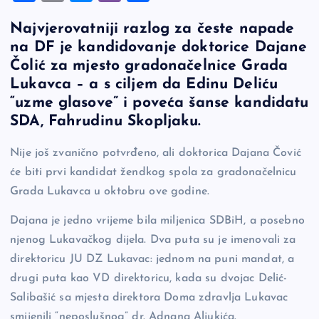
a
o
es
b
h
Najvjerovatniji razlog za česte napade
c
p
se
er
ar
na DF je kandidovanje doktorice Dajane
e
y
n
e
Čolić za mjesto gradonačelnice Grada
b
Li
g
Lukavca – a s ciljem da Edinu Deliću
o
n
er
“uzme glasove” i poveća šanse kandidatu
SDA, Fahrudinu Skopljaku.
o
k
k
Nije još zvanično potvrđeno, ali doktorica Dajana Čović
će biti prvi kandidat žendkog spola za gradonačelnicu
Grada Lukavca u oktobru ove godine.
Dajana je jedno vrijeme bila miljenica SDBiH, a posebno
njenog Lukavačkog dijela. Dva puta su je imenovali za
direktoricu JU DZ Lukavac: jednom na puni mandat, a
drugi puta kao VD direktoricu, kada su dvojac Delić-
Salibašić sa mjesta direktora Doma zdravlja Lukavac
smijenili “neposlušnog” dr. Adnana Aljukića.