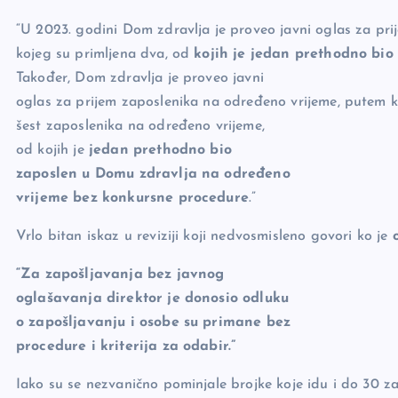
“U 2023. godini Dom zdravlja je proveo javni oglas za pr
kojeg su primljena dva, od
kojih je jedan prethodno bi
Također, Dom zdravlja je proveo javni
oglas za prijem zaposlenika na određeno vrijeme, putem ko
šest zaposlenika na određeno vrijeme,
od kojih je
jedan prethodno bio
zaposlen u Domu zdravlja na određeno
vrijeme bez konkursne procedure
.”
Vrlo bitan iskaz u reviziji koji nedvosmisleno govori ko je
“Za zapošljavanja bez javnog
oglašavanja direktor je donosio odluku
o zapošljavanju i osobe su primane bez
procedure i kriterija za odabir.”
Iako su se nezvanično pominjale brojke koje idu i do 30 za