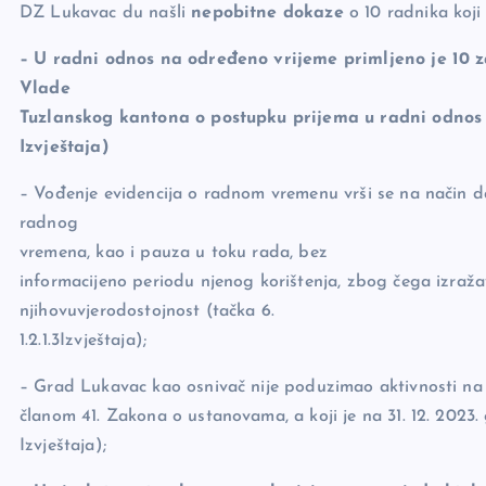
DZ Lukavac du našli
nepobitne dokaze
o 10 radnika koji
– U radni odnos na određeno vrijeme primljeno je 10 
Vlade
Tuzlanskog kantona o postupku prijema u radni odnos
Izvještaja)
– Vođenje evidencija o radnom vremenu vrši se na način da
radnog
vremena, kao i pauza u toku rada, bez
informacijeno periodu njenog korištenja, zbog čega izra
njihovuvjerodostojnost (tačka 6.
1.2.1.3Izvještaja);
– Grad Lukavac kao osnivač nije poduzimao aktivnosti na 
članom 41. Zakona o ustanovama, a koji je na 31. 12. 2023
Izvještaja);