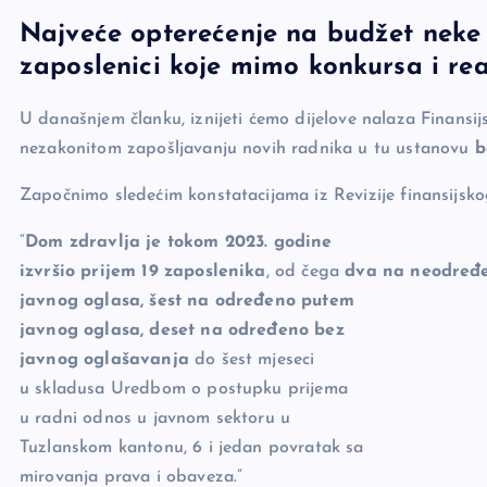
a
o
es
b
h
Najveće opterećenje na budžet neke 
c
p
se
er
ar
zaposlenici koje mimo konkursa i rea
e
y
n
e
b
Li
g
U današnjem članku, iznijeti ćemo dijelove nalaza Finansij
o
n
er
nezakonitom zapošljavanju novih radnika u tu ustanovu
b
o
k
Započnimo sledećim konstatacijama iz Revizije finansijsko
k
“
Dom zdravlja je tokom 2023. godine
izvršio prijem 19 zaposlenika
, od čega
dva na neodređ
javnog oglasa, šest na određeno putem
javnog oglasa, deset na određeno bez
javnog oglašavanja
do šest mjeseci
u skladusa Uredbom o postupku prijema
u radni odnos u javnom sektoru u
Tuzlanskom kantonu, 6 i jedan povratak sa
mirovanja prava i obaveza.”