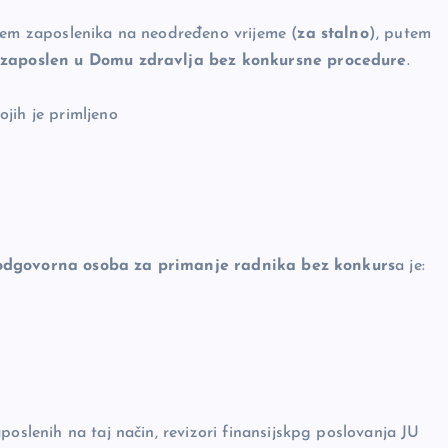
ijem zaposlenika na neodređeno vrijeme (
za stalno
), putem
o zaposlen u Domu zdravlja bez konkursne procedure
.
jih je primljeno
odgovorna osoba za primanje radnika bez konkurs
a je:
poslenih na taj način, revizori finansijskpg poslovanja JU