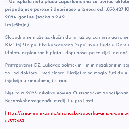
–
Uz isplatu neto plaća zaposlenicima za period okto
pripadajuće poreze i doprinose u iznosu od 1.038.427 
2024. godine (tačka 6.2.4.2
Izvještaja) .
Slobodno se može zaključiti da je razlog za neisplaćivanje
KM
” taj što politika komstantno “trpa” svoje ljude u Dom
idplatu neplaniranih plata i doprinosa, pa to riješi na na
Pretrpavanje DZ Lukavac političkim i inim nezakonitim za
za rad doktora i medicinara. Nerijetko se moglo čuti da u 
injekcija u smpulama, i slično.
Nije to iz 2023. nikakva novina. O stranačkim zapošljavan
Bosanskohercegovački mediji i u prošlosti.
https://crna-hronika.info/stranacka-zaposljavanja-u-domu-z
u/337689