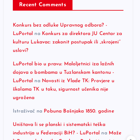
Recent Comments
Konkurs bez odluke Upravnog odbora? -
LuPortal
na
Konkurs za direktora JU Centar za
kulturu Lukavac: zakonit postupak ili „skrojeni“
uslovi?
LuPortal bio u pravu: Maloljetnici iza lažnih
dojava o bombama u Tuzlanskom kantonu -
LuPortal
na
Novosti iz Vlade TK: Provjere u
školama TK u toku, sigurnost učenika nije
ugrožena
Istraživač
na
Pobuna Bošnjaka 1850. godine
Uništava li se planski i sistematski teška
industrija u Federaciji BiH? - LuPortal
na
Može