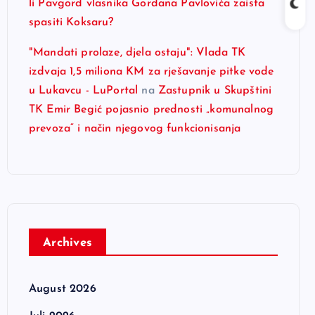
li Pavgord vlasnika Gordana Pavlovića zaista
spasiti Koksaru?
"Mandati prolaze, djela ostaju": Vlada TK
izdvaja 1,5 miliona KM za rješavanje pitke vode
u Lukavcu - LuPortal
na
Zastupnik u Skupštini
TK Emir Begić pojasnio prednosti „komunalnog
prevoza“ i način njegovog funkcionisanja
Archives
August 2026