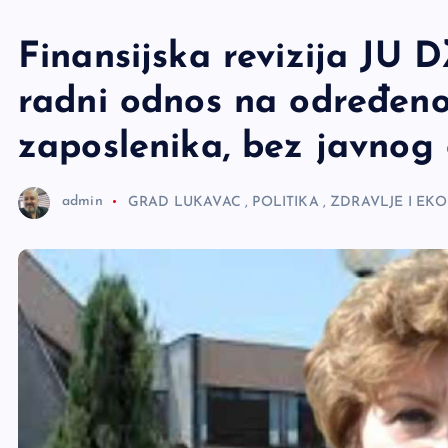
e
r
Finansijska revizija JU 
radni odnos na određeno 
zaposlenika, bez javnog
admin
GRAD LUKAVAC
,
POLITIKA
,
ZDRAVLJE I EK