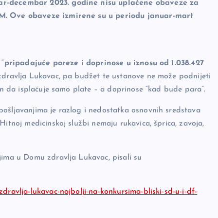
bar-decembar 2023. godine nisu uplaćene obaveze za
KM. Ove obaveze izmirene su u periodu januar-mart
 “
pripadajuće poreze i doprinose u iznosu od 1.038.427
 zdravlja Lukavac, pa budžet te ustanove ne može podnijeti
čin da isplaćuje samo plate – a doprinose “kad bude para”.
pošljavanjima je razlog i nedostatka osnovnih sredstava
Hitnoj medicinskoj službi nemaju rukavica, šprica, zavoja,
jima u Domu zdravlja Lukavac, pisali su
dravlja-lukavac-najbolji-na-konkursima-bliski-sd-u-i-df-