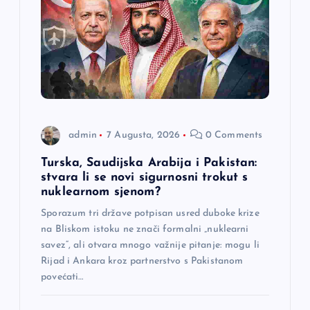
a
č
l
a
admin
7 Augusta, 2026
0 Comments
n
Turska, Saudijska Arabija i Pakistan:
stvara li se novi sigurnosni trokut s
a
nuklearnom sjenom?
Sporazum tri države potpisan usred duboke krize
k
na Bliskom istoku ne znači formalni „nuklearni
savez“, ali otvara mnogo važnije pitanje: mogu li
a
Rijad i Ankara kroz partnerstvo s Pakistanom
povećati…