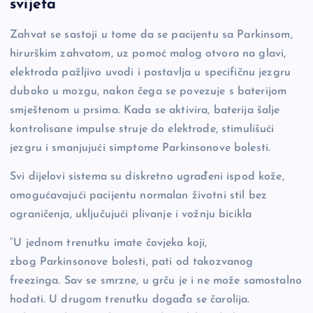
o
n
er
svijeta
o
k
Zahvat se sastoji u tome da se pacijentu sa Parkinsom,
k
hirurškim zahvatom, uz pomoć malog otvora na glavi,
elektroda pažljivo uvodi i postavlja u specifičnu jezgru
duboko u mozgu, nakon čega se povezuje s baterijom
smještenom u prsima. Kada se aktivira, baterija šalje
kontrolisane impulse struje do elektrode, stimulišući
jezgru i smanjujući simptome Parkinsonove bolesti.
Svi dijelovi sistema su diskretno ugrađeni ispod kože,
omogućavajući pacijentu normalan životni stil bez
ograničenja, uključujući plivanje i vožnju bicikla
“U jednom trenutku imate čovjeka koji,
zbog Parkinsonove bolesti, pati od takozvanog
freezinga. Sav se smrzne, u grču je i ne može samostalno
hodati. U drugom trenutku događa se čarolija.