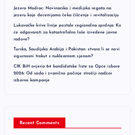
Jezero Modrac: Novinarska i medijska regata na
jezeru koje decenijama čeka čišćenje i revitalizaciju
Lukavačke krive linije postale regionalna sprdnja: Ko
će odgovarati za katastrofalno loše izvedene javne
radove?
Turska, Saudijska Arabija i Pakistan: stvara li se novi
sigurnosni trokut s nuklearnom sjenom?
CIK BiH ovjerio 64 kandidatske liste za Opće izbore
2026: Od sada i zvanično počinje strožiji nadzor
izborne kampanje
Recent Comments