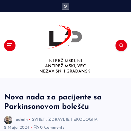
S
k
i
p
t
o
c
o
n
NI REŽIMSKI, NI
t
ANTIREŽIMSKI, VEĆ
e
NEZAVISNI I GRAĐANSKI
n
t
Nova nada za pacijente sa
Parkinsonovom bolešću
admin
SVIJET
,
ZDRAVLJE I EKOLOGIJA
2 Maja, 2024
0 Comments