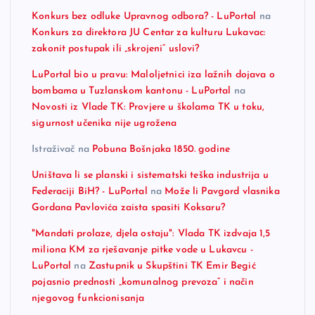
Konkurs bez odluke Upravnog odbora? - LuPortal
na
Konkurs za direktora JU Centar za kulturu Lukavac:
zakonit postupak ili „skrojeni“ uslovi?
LuPortal bio u pravu: Maloljetnici iza lažnih dojava o
bombama u Tuzlanskom kantonu - LuPortal
na
Novosti iz Vlade TK: Provjere u školama TK u toku,
sigurnost učenika nije ugrožena
Istraživač
na
Pobuna Bošnjaka 1850. godine
Uništava li se planski i sistematski teška industrija u
Federaciji BiH? - LuPortal
na
Može li Pavgord vlasnika
Gordana Pavlovića zaista spasiti Koksaru?
"Mandati prolaze, djela ostaju": Vlada TK izdvaja 1,5
miliona KM za rješavanje pitke vode u Lukavcu -
LuPortal
na
Zastupnik u Skupštini TK Emir Begić
pojasnio prednosti „komunalnog prevoza“ i način
njegovog funkcionisanja