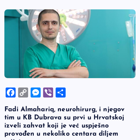
F
C
M
Vi
S
a
o
es
b
h
Fadi Almahariq, neurohirurg, i njegov
c
p
se
er
ar
tim u KB Dubrava su prvi u Hrvatskoj
e
y
n
e
izveli zahvat koji je već uspješno
b
Li
g
provođen u nekoliko centara diljem