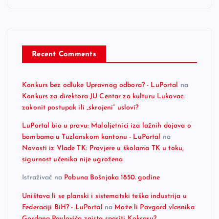
Recent Comments
Konkurs bez odluke Upravnog odbora? - LuPortal
na
Konkurs za direktora JU Centar za kulturu Lukavac:
zakonit postupak ili „skrojeni“ uslovi?
LuPortal bio u pravu: Maloljetnici iza lažnih dojava o
bombama u Tuzlanskom kantonu - LuPortal
na
Novosti iz Vlade TK: Provjere u školama TK u toku,
sigurnost učenika nije ugrožena
Istraživač
na
Pobuna Bošnjaka 1850. godine
Uništava li se planski i sistematski teška industrija u
Federaciji BiH? - LuPortal
na
Može li Pavgord vlasnika
Gordana Pavlovića zaista spasiti Koksaru?