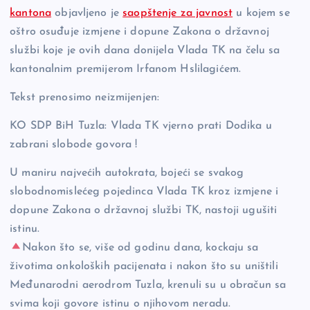
o
n
er
kantona
objavljeno je
saopštenje za javnost
u kojem se
o
k
oštro osuđuje izmjene i dopune Zakona o državnoj
k
službi koje je ovih dana donijela Vlada TK na čelu sa
kantonalnim premijerom Irfanom Hslilagićem.
Tekst prenosimo neizmijenjen:
KO SDP BiH Tuzla: Vlada TK vjerno prati Dodika u
zabrani slobode govora !
U maniru najvećih autokrata, bojeći se svakog
slobodnomislećeg pojedinca Vlada TK kroz izmjene i
dopune Zakona o državnoj službi TK, nastoji ugušiti
istinu.
Nakon što se, više od godinu dana, kockaju sa
životima onkoloških pacijenata i nakon što su uništili
Međunarodni aerodrom Tuzla, krenuli su u obračun sa
svima koji govore istinu o njihovom neradu.