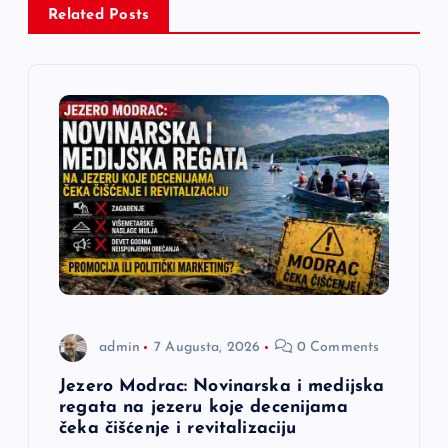
c
Related Posts
i
j
a
č
l
a
admin
7 Augusta, 2026
0 Comments
n
Jezero Modrac: Novinarska i medijska
a
regata na jezeru koje decenijama
čeka čišćenje i revitalizaciju