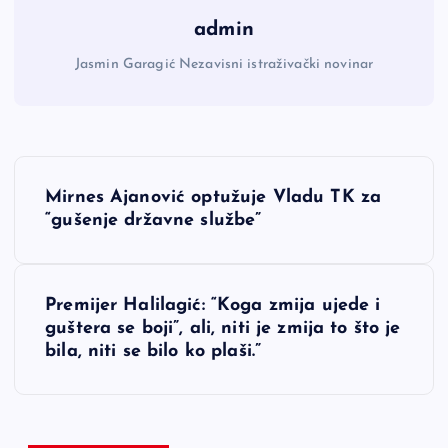
admin
Jasmin Garagić Nezavisni istraživački novinar
N
Mirnes Ajanović optužuje Vladu TK za
a
“gušenje državne službe”
v
Premijer Halilagić: “Koga zmija ujede i
i
guštera se boji”, ali, niti je zmija to što je
bila, niti se bilo ko plaši.”
g
a