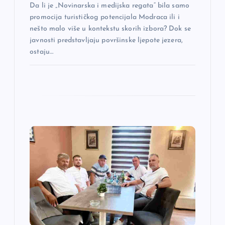
k
Da li je „Novinarska i medijska regata“ bila samo
promocija turističkog potencijala Modraca ili i
a
nešto malo više u kontekstu skorih izbora? Dok se
javnosti predstavljaju površinske ljepote jezera,
ostaju…