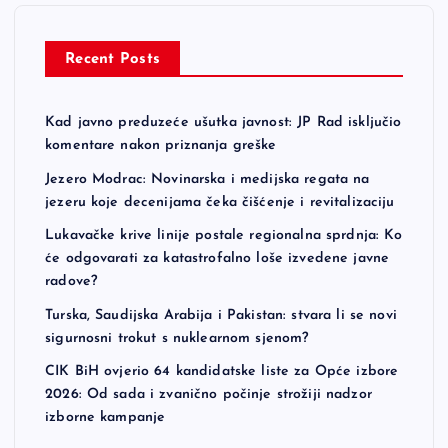
Recent Posts
Kad javno preduzeće ušutka javnost: JP Rad isključio
komentare nakon priznanja greške
Jezero Modrac: Novinarska i medijska regata na
jezeru koje decenijama čeka čišćenje i revitalizaciju
Lukavačke krive linije postale regionalna sprdnja: Ko
će odgovarati za katastrofalno loše izvedene javne
radove?
Turska, Saudijska Arabija i Pakistan: stvara li se novi
sigurnosni trokut s nuklearnom sjenom?
CIK BiH ovjerio 64 kandidatske liste za Opće izbore
2026: Od sada i zvanično počinje strožiji nadzor
izborne kampanje