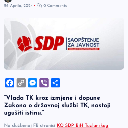
26 Aprila, 2024
0 Comments
F
C
M
Vi
S
a
o
es
b
h
“Vlada TK kroz izmjene i dopune
c
p
se
er
ar
Zakona o državnoj službi TK, nastoji
e
y
n
e
ugušiti istinu.”
b
Li
g
Na službenoj FB stranici
KO SDP BiH Tuzlanskog