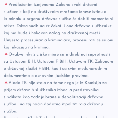
Predloženim izmjenama Zakona svaki državni
službenik koji na društvenim mrežama iznese istinu o
kriminalu u organu državne službe će dobiti momentalni
otkaz. Takva sudbina će čekati i one državne službenike
kojima bude i hakovan nalog na društvenoj mreži.
Umjesto procesuiranja kriminalaca, procesuirati će se oni
koji ukazuju na kriminal.
Ovakve inkvizicijske mjere su u direktnoj suprotnosti
sa Ustavom BiH, Ustavom F BiH, Ustavom TK, Zakonom
o državnoj službi F BiH, kao i sa svim međunarodnim
dokumentima o osnovnim ljudskim pravima.
Vlada TK nije stala na tome nego je iz Komisija za
prijem državnih službenika izbacila predstavnika
sindikata kao zadnje brane u depolitizaciji državne
službe i na taj način dodatno izpolitizirala državnu
službu.