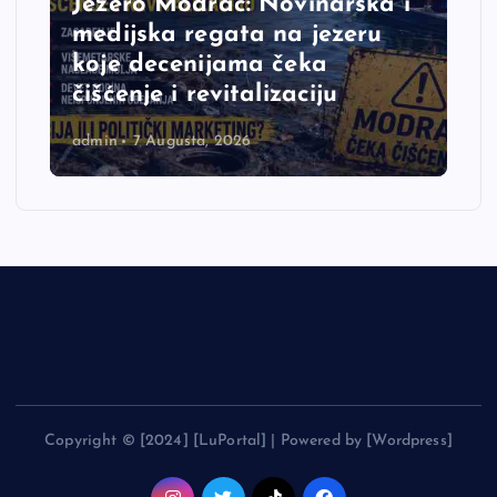
Jezero Modrac: Novinarska i
medijska regata na jezeru
koje decenijama čeka
čišćenje i revitalizaciju
admin
7 Augusta, 2026
Copyright © [2024] [LuPortal] | Powered by [Wordpress]