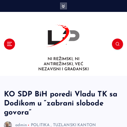
S
k
i
p
t
o
c
o
n
NI REŽIMSKI, NI
t
ANTIREŽIMSKI, VEĆ
e
NEZAVISNI I GRAĐANSKI
n
t
KO SDP BiH poredi Vladu TK sa
Dodikom u “zabrani slobode
govora”
admin
POLITIKA
,
TUZLANSKI KANTON