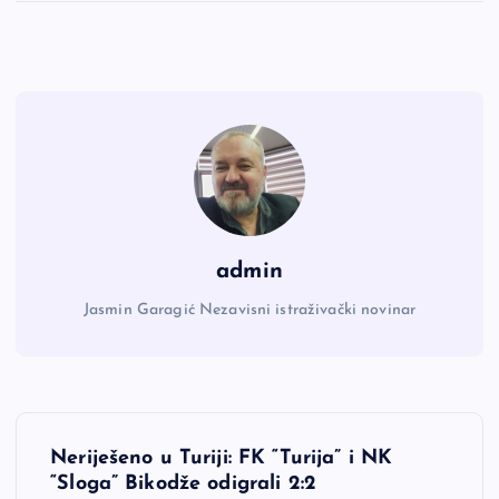
admin
Jasmin Garagić Nezavisni istraživački novinar
N
Neriješeno u Turiji: FK “Turija” i NK
a
“Sloga” Bikodže odigrali 2:2