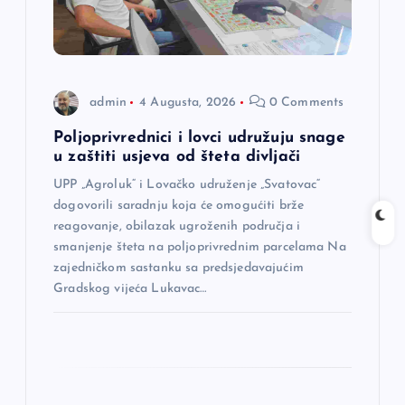
l
a
admin
4 Augusta, 2026
0 Comments
n
Poljoprivrednici i lovci udružuju snage
a
u zaštiti usjeva od šteta divljači
UPP „Agroluk“ i Lovačko udruženje „Svatovac“
k
dogovorili saradnju koja će omogućiti brže
reagovanje, obilazak ugroženih područja i
a
smanjenje šteta na poljoprivrednim parcelama Na
zajedničkom sastanku sa predsjedavajućim
Gradskog vijeća Lukavac…