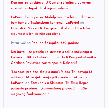
Konkurs za direktora JU Centar za kulturu Lukavac:
zakonit postupak ili „skrojeni“ uslovi?
LuPortal bio u pravu: Maloljetnici iza lažnih dojava o
bombama u Tuzlanskom kantonu - LuPortal
na
Novosti iz Vlade TK: Provjere u školama TK u toku,
sigurnost učenika nije ugrožena
Istraživač
na
Pobuna Bošnjaka 1850. godine
Uništava li se planski i sistematski teška industrija u
Federaciji BiH? - LuPortal
na
Može li Pavgord vlasnika
Gordana Pavlovića zaista spasiti Koksaru?
"Mandati prolaze, djela ostaju": Vlada TK izdvaja 1,5
miliona KM za rješavanje pitke vode u Lukavcu -
LuPortal
na
Zastupnik u Skupštini TK Emir Begić
pojasnio prednosti „komunalnog prevoza“ i način
njegovog funkcionisanja