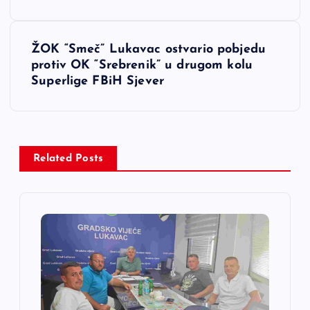
v
ŽOK “Smeč” Lukavac ostvario pobjedu
i
protiv OK “Srebrenik” u drugom kolu
Superlige FBiH Sjever
g
a
c
Related Posts
i
j
a
č