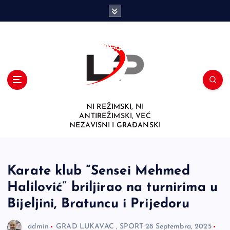
S
k
i
p
t
o
c
o
n
NI REŽIMSKI, NI
t
ANTIREŽIMSKI, VEĆ
e
NEZAVISNI I GRAĐANSKI
n
t
Karate klub “Sensei Mehmed
Halilović” briljirao na turnirima u
Bijeljini, Bratuncu i Prijedoru
admin
GRAD LUKAVAC
,
SPORT
28 Septembra, 2025