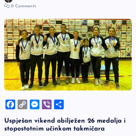
0 Comments
F
C
M
Vi
S
a
o
es
b
h
Uspješan vikend obilježen 26 medalja i
c
p
se
er
ar
stopostotnim učinkom takmičara
e
y
n
e