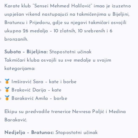
b
Li
g
Karate klub “Sensei Mehmed Halilović” imao je izuzetno
uspješan vikend nastupajući na takmičenjima u Bijeljini,
o
n
er
Bratuncu i Prijedoru, gdje su njegovi takmičari osvojili
o
k
ukupno 26 medalja – 10 zlatnih, 10 srebrenih i 6
k
bronzanih.
Subota – Bijeljina:
Stopostotni učinak
Takmičari kluba osvojili su sve medalje u svojim
kategorijama:
Imširović Sara – kate i borbe
Braković Darija – kate
Baraković Amila – borbe
Ekipu su predvodile trenerice Nevresa Poljić i Medina
Baraković.
Nedjelja – Bratunac:
Stopostotni učinak