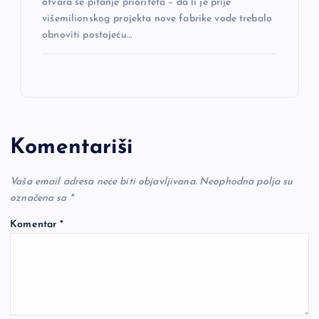
otvara se pitanje prioriteta – da li je prije
višemilionskog projekta nove fabrike vode trebalo
obnoviti postojeću…
Komentariši
Vaša email adresa neće biti objavljivana.
Neophodna polja su
označena sa
*
Komentar
*