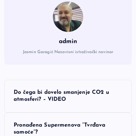
admin
Jasmin Garagić Nezavisni istraživački novinar
N
Do čega bi dovelo smanjenje CO2 u
a
atmosferi? – VIDEO
v
Pronađena Supermenova “Tvrđava
i
samoće”?