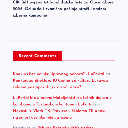
CIK BiH ovjerio 64 kandidatske liste za Opće izbore
2026: Od sada i zvanično počinje strožiji nadzor
izborne kampanje
Recent Comments
Konkurs bez odluke Upravnog odbora? - LuPortal
na
Konkurs za direktora JU Centar za kulturu Lukavac:
zakonit postupak ili „skrojeni“ uslovi?
LuPortal bio u pravu: Maloljetnici iza lažnih dojava o
bombama u Tuzlanskom kantonu - LuPortal
na
Novosti iz Vlade TK: Provjere u školama TK u toku,
sigurnost učenika nije ugrožena