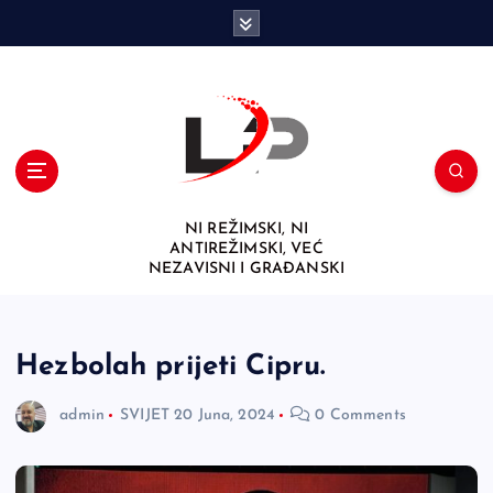
S
k
i
p
t
o
c
o
n
NI REŽIMSKI, NI
t
ANTIREŽIMSKI, VEĆ
e
NEZAVISNI I GRAĐANSKI
n
t
Hezbolah prijeti Cipru.
admin
SVIJET
20 Juna, 2024
0 Comments