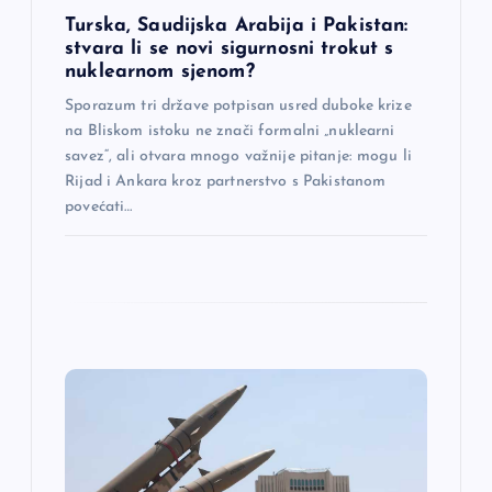
n
Turska, Saudijska Arabija i Pakistan:
stvara li se novi sigurnosni trokut s
a
nuklearnom sjenom?
Sporazum tri države potpisan usred duboke krize
k
na Bliskom istoku ne znači formalni „nuklearni
savez“, ali otvara mnogo važnije pitanje: mogu li
a
Rijad i Ankara kroz partnerstvo s Pakistanom
povećati…