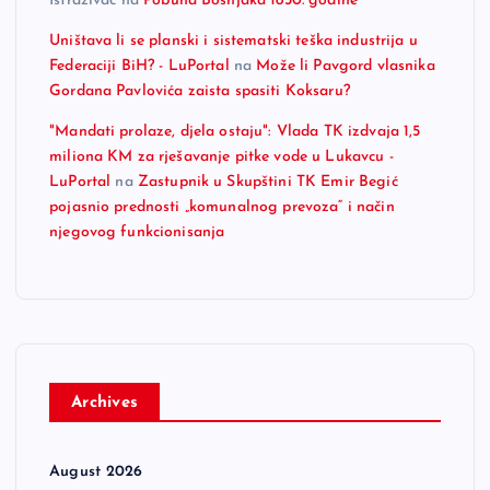
Istraživač
na
Pobuna Bošnjaka 1850. godine
Uništava li se planski i sistematski teška industrija u
Federaciji BiH? - LuPortal
na
Može li Pavgord vlasnika
Gordana Pavlovića zaista spasiti Koksaru?
"Mandati prolaze, djela ostaju": Vlada TK izdvaja 1,5
miliona KM za rješavanje pitke vode u Lukavcu -
LuPortal
na
Zastupnik u Skupštini TK Emir Begić
pojasnio prednosti „komunalnog prevoza“ i način
njegovog funkcionisanja
Archives
August 2026