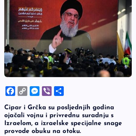
F
C
M
Vi
S
a
o
es
b
h
Cipar i Grčka su posljednjih godina
c
p
se
er
ar
ojačali vojnu i privrednu suradnju s
e
y
n
e
Izraelom, a izraelske specijalne snage
b
Li
g
provode obuku na otoku.