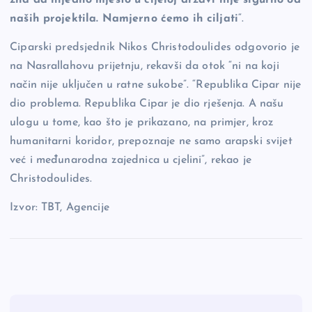
zna da nijedno mjesto u cijeloj državi nije sigurno od
naših projektila. Namjerno ćemo ih ciljati
“.
Ciparski predsjednik Nikos Christodoulides odgovorio je
na Nasrallahovu prijetnju, rekavši da otok “ni na koji
način nije uključen u ratne sukobe”. “Republika Cipar nije
dio problema. Republika Cipar je dio rješenja. A našu
ulogu u tome, kao što je prikazano, na primjer, kroz
humanitarni koridor, prepoznaje ne samo arapski svijet
već i međunarodna zajednica u cjelini”, rekao je
Christodoulides.
Izvor: TBT, Agencije