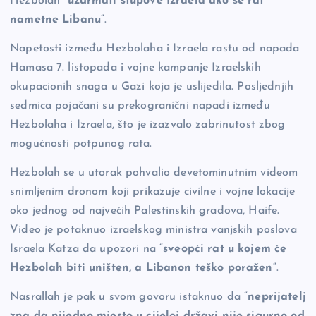
Hezbolah “
uzdrmati stupove Izraela ako se rat
nametne Libanu
“.
Napetosti između Hezbolaha i Izraela rastu od napada
Hamasa 7. listopada i vojne kampanje Izraelskih
okupacionih snaga u Gazi koja je uslijedila. Posljednjih
sedmica pojačani su prekogranični napadi između
Hezbolaha i Izraela, što je izazvalo zabrinutost zbog
mogućnosti potpunog rata.
Hezbolah se u utorak pohvalio devetominutnim videom
snimljenim dronom koji prikazuje civilne i vojne lokacije
oko jednog od najvećih Palestinskih gradova, Haife.
Video je potaknuo izraelskog ministra vanjskih poslova
Israela Katza da upozori na “
sveopći rat u kojem će
Hezbolah biti uništen, a Libanon teško poražen
“.
Nasrallah je pak u svom govoru istaknuo da “
neprijatelj