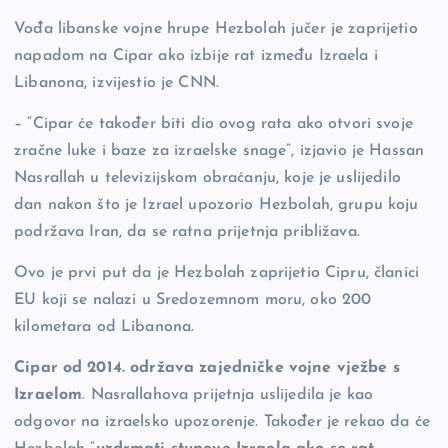
o
n
er
Vođa libanske vojne hrupe Hezbolah jučer je zaprijetio
o
k
napadom na Cipar ako izbije rat između Izraela i
k
Libanona, izvijestio je CNN.
– “Cipar će također biti dio ovog rata ako otvori svoje
zračne luke i baze za izraelske snage”, izjavio je Hassan
Nasrallah u televizijskom obraćanju, koje je uslijedilo
dan nakon što je Izrael upozorio Hezbolah, grupu koju
podržava Iran, da se ratna prijetnja približava.
Ovo je prvi put da je Hezbolah zaprijetio Cipru, članici
EU koji se nalazi u Sredozemnom moru, oko 200
kilometara od Libanona.
Cipar od 2014. održava zajedničke vojne vježbe s
Izraelom
. Nasrallahova prijetnja uslijedila je kao
odgovor na izraelsko upozorenje. Također je rekao da će